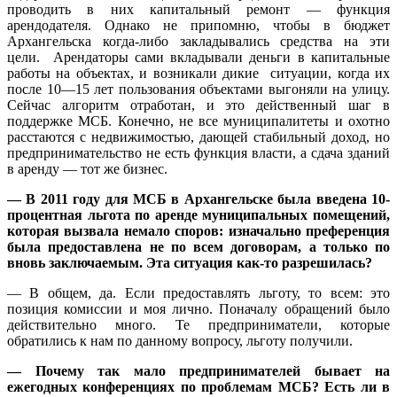
проводить в них капитальный ремонт — функция
арендодателя. Однако не припомню, чтобы в бюджет
Архангельска когда-либо закладывались средства на эти
цели. Арендаторы сами вкладывали деньги в капитальные
работы на объектах, и возникали дикие ситуации, когда их
после 10—15 лет пользования объектами выгоняли на улицу.
Сейчас алгоритм отработан, и это действенный шаг в
поддержке МСБ. Конечно, не все муниципалитеты и охотно
расстаются с недвижимостью, дающей стабильный доход, но
предпринимательство не есть функция власти, а сдача зданий
в аренду — тот же бизнес.
— В 2011 году для МСБ в Архангельске была введена 10-
процентная льгота по аренде муниципальных помещений,
которая вызвала немало споров: изначально преференция
была предоставлена не по всем договорам, а только по
вновь заключаемым. Эта ситуация как-то разрешилась?
— В общем, да. Если предоставлять льготу, то всем: это
позиция комиссии и моя лично. Поначалу обращений было
действительно много. Те предприниматели, которые
обратились к нам по данному вопросу, льготу получили.
— Почему так мало предпринимателей бывает на
ежегодных конференциях по проблемам МСБ? Есть ли в