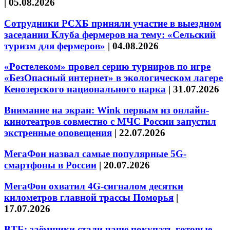
|
05.08.2026
Сотрудники РСХБ приняли участие в выездном
заседании Клуба фермеров на тему: «Сельский
туризм для фермеров»
|
04.08.2026
«Ростелеком» провел серию турниров по игре
«БезОпасный интернет» в экологическом лагере
Кенозерского национального парка
|
31.07.2026
Внимание на экран: Wink первым из онлайн-
кинотеатров совместно с МЧС России запустил
экстренные оповещения
|
22.07.2026
МегаФон назвал самые популярные 5G-
смартфоны в России
|
20.07.2026
МегаФон охватил 4G-сигналом десятки
километров главной трассы Поморья
|
17.07.2026
ВТБ: заёмщики стали чаще покупать готовые