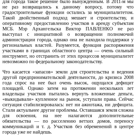
для города такое решение было вынужденным. В 2011-м мы
не раз возвращались к данному вопросу, потому что
градостроительные функции остались за муниципалитетом.
Такой двойственный подход мешает и строительству, и
оперативному предоставлению участков в аренду субъектам
МСБ. Мэр Архангельска Виктор ПАВЛЕНКО не раз
выступал с инициативой о возвращении полномочий
администрации города, однако она не находила поддержки у
региональных властей. Разумеется, функция распоряжения
участками в границах областного центра — очень сильный
инструмент, но отстранить от этих процессов муниципалитет
невозможно по федеральному законодательству.
Что касается «запасов» земли для строительства и ведения
другой предпринимательской деятельности, до кризиса 2008
года спрос на нее был очень высок, ощущался дефицит
площадей. Однако затем на протяжении нескольких лет
владельцы участков пытались вернуть вложенные деньги,
«выкидывали» купленное на рынок, уступали права. Сейчас
ситуация стабилизировалась: нет ни ажиотажа, ни дефицита.
Стали актуальнее другие проблемы. Оставшаяся земля сложна
для освоения, на нее налагаются дополнительные
обязательства — по расселению ветхих домов, переносу
коммуникаций и т. д. Участков без обременений в центре
города уже не найдешь.