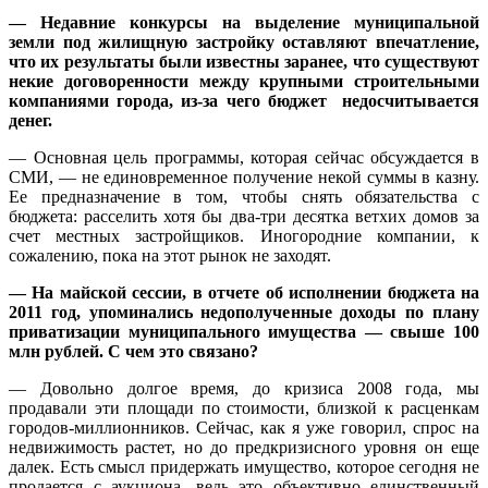
— Недавние конкурсы на выделение муниципальной
земли под жилищную застройку оставляют впечатление,
что их результаты были известны заранее, что существуют
некие договоренности между крупными строительными
компаниями города, из-за чего бюджет недосчитывается
денег.
— Основная цель программы, которая сейчас обсуждается в
СМИ, — не единовременное получение некой суммы в казну.
Ее предназначение в том, чтобы снять обязательства с
бюджета: расселить хотя бы два-три десятка ветхих домов за
счет местных застройщиков. Иногородние компании, к
сожалению, пока на этот рынок не заходят.
— На майской сессии, в отчете об исполнении бюджета на
2011 год, упоминались недополученные доходы по плану
приватизации муниципального имущества — свыше 100
млн рублей. С чем это связано?
— Довольно долгое время, до кризиса 2008 года, мы
продавали эти площади по стоимости, близкой к расценкам
городов-миллионников. Сейчас, как я уже говорил, спрос на
недвижимость растет, но до предкризисного уровня он еще
далек. Есть смысл придержать имущество, которое сегодня не
продается с аукциона, ведь это объективно единственный