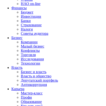
НАО on-line
Финансы
Бюджет
Инвестиции
Банки
Страхование
Налоги
Советы аудитора
Бизнес
Компании
Малый бизнес
Конфликты
Торговля
Исследования
Технологии
Власть
Бизнес и власть
Власть и общество
Депутатский портфель
Антикоррупция
Карьера
Мастер-класс
Профи
Образование
Кто есть кто?