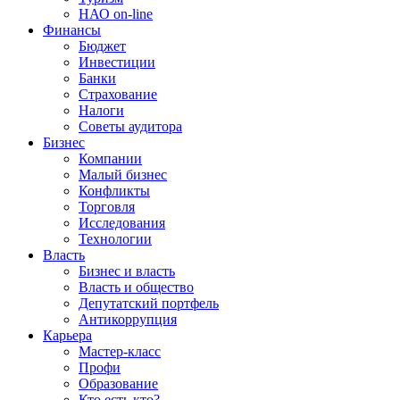
НАО on-line
Финансы
Бюджет
Инвестиции
Банки
Страхование
Налоги
Советы аудитора
Бизнес
Компании
Малый бизнес
Конфликты
Торговля
Исследования
Технологии
Власть
Бизнес и власть
Власть и общество
Депутатский портфель
Антикоррупция
Карьера
Мастер-класс
Профи
Образование
Кто есть кто?