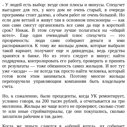
- У людей есть выбор: везде свои плюсы и минусы. Спецсчет
выгоднее для тех, у кого дом не очень старый, в очереди
программы стоит далеко, а объем работ не очень большой. Но
если дом ветхий и живут там в основном пенсионеры — как
они сами смогут организовать все сами да еще в короткий
срок? Никак. В этом случае лучше полагаться на «общий
котел». Еще один очевидный плюс спецсчета — это
прозрачность: люди сами собирают деньги и ими
распоряжаются. К тому же жильцы домов, которые выбрали
такой вариант, получают еще и дивиденды, ведь средства
хранятся в банке. Но из этого следует и минус: найти
подрядчика, контролировать его работу, проверить и принять
ее результаты — тоже обязанность самих жильцов. И вот тут
уже «засада» — не всегда так просто найти человека, который
готов всем этим заниматься. Поэтому многие жильцы
перепоручили управляющим компаниям быть владельцем
счета.
Но, к сожалению, были прецеденты, когда УК ремонтирует,
условно говоря, на 200 тысяч рублей, а отчитывается на три
миллиона. Жильцы же чаще всего не проверяют, сколько стоят
те или иные стройматериалы, где они покупались, сколько
заплатили рабочим и так далее.
Когда же деньги сдаются в «общий котел», их собирает