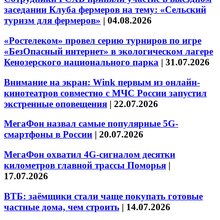
заседании Клуба фермеров на тему: «Сельский
туризм для фермеров»
|
04.08.2026
«Ростелеком» провел серию турниров по игре
«БезОпасный интернет» в экологическом лагере
Кенозерского национального парка
|
31.07.2026
Внимание на экран: Wink первым из онлайн-
кинотеатров совместно с МЧС России запустил
экстренные оповещения
|
22.07.2026
МегаФон назвал самые популярные 5G-
смартфоны в России
|
20.07.2026
МегаФон охватил 4G-сигналом десятки
километров главной трассы Поморья
|
17.07.2026
ВТБ: заёмщики стали чаще покупать готовые
частные дома, чем строить
|
14.07.2026