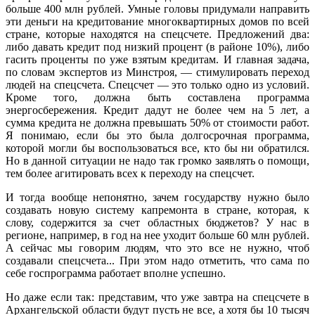
больше 400 млн рублей. Умные головы придумали направить
эти деньги на кредитование многоквартирных домов по всей
стране, которые находятся на спецсчете. Предложений два:
либо давать кредит под низкий процент (в районе 10%), либо
гасить проценты по уже взятым кредитам. И главная задача,
по словам экспертов из Минстроя, — стимулировать переход
людей на спецсчета. Спецсчет — это только одно из условий.
Кроме того, должна быть составлена программа
энергосбережения. Кредит дадут не более чем на 5 лет, а
сумма кредита не должна превышать 50% от стоимости работ.
Я понимаю, если бы это была долгосрочная программа,
которой могли бы воспользоваться все, кто бы ни обратился.
Но в данной ситуации не надо так громко заявлять о помощи,
тем более агитировать всех к переходу на спецсчет.
И тогда вообще непонятно, зачем государству нужно было
создавать новую систему капремонта в стране, которая, к
слову, содержится за счет областных бюджетов? У нас в
регионе, например, в год на нее уходит больше 60 млн рублей.
А сейчас мы говорим людям, что это все не нужно, чтоб
создавали спецсчета... При этом надо отметить, что сама по
себе госпрограмма работает вполне успешно.
Но даже если так: представим, что уже завтра на спецсчете в
Архангельской области будут пусть не все, а хотя бы 10 тысяч