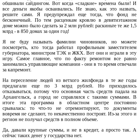
обшивали сайдингом. Вот когда «сладкие» времена были! И
все деньги якобы осваивались. Не знаю, как это назвать,
решите сами. Я предупреждал еще тогда, что фонд не
бесконечный. По тем расценкам кровлю в девятиэтажном
доме можно было сделать за 2 млн рублей: раскиньте те же 1,5
млрд - в 850 домах за один год!
Я не буду называть фамилии чиновников, но можете
посмотреть, кто тогда работал профильным заместителем
губернатора, министром ТЭК и ЖКХ. Вот они и играли в эту
игру. Самое главное, что по факту ремонтом все равно
занимались управляющие компании - они в то время отвечали
за капремонт.
На переселение людей из ветхого жилфонда в те же годы
предлагали еще по 3 млрд рублей. Но приходилось
отказываться, потому что основная часть средств падала на
Архангельск, а город не справлялся с такими суммами. В
итоге эта программа в областном центре постоянно
срывалась: то что-то не отремонтируют, то документы
вовремя не сделают, то некачественно построят. Из-за этого и
регион не получал средств в полном объеме.
Да, давали крупные суммы, и не в кредит, а просто так. А
сейчас таких денег у государства нет.