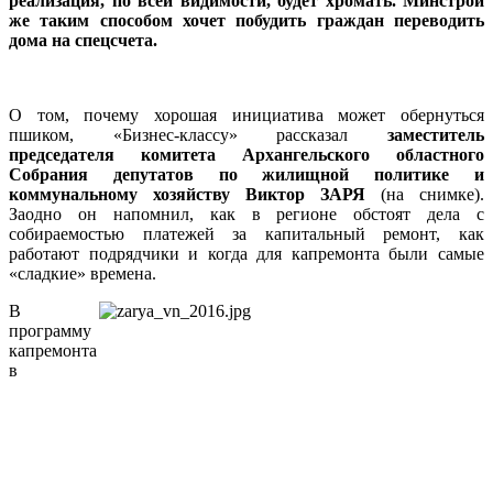
реализация, по всей видимости, будет хромать. Минстрой
же таким способом хочет побудить граждан переводить
дома на спецсчета.
О том, почему хорошая инициатива может обернуться
пшиком, «Бизнес-классу» рассказал
заместитель
председателя комитета Архангельского областного
Собрания депутатов по жилищной политике и
коммунальному хозяйству Виктор ЗАРЯ
(на снимке).
Заодно он напомнил, как в регионе обстоят дела с
собираемостью платежей за капитальный ремонт, как
работают подрядчики и когда для капремонта были самые
«сладкие» времена.
В
программу
капремонта
в