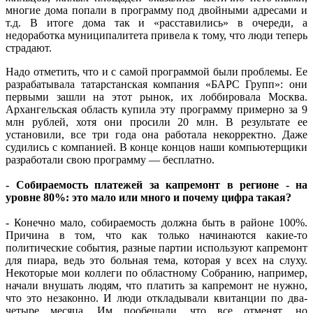
многие дома попали в программу под двойными адресами и
т.д. В итоге дома так и «расставились» в очереди, а
недоработка муниципалитета привела к тому, что люди теперь
страдают.
Надо отметить, что и с самой программой были проблемы. Ее
разрабатывала татарстанская компания «БАРС Групп»: они
первыми зашли на этот рынок, их лоббировала Москва.
Архангельская область купила эту программу примерно за 9
млн рублей, хотя они просили 20 млн. В результате ее
установили, все три года она работала некорректно. Даже
судились с компанией. В конце концов наши компьютерщики
разработали свою программу — бесплатно.
- Собираемость платежей за капремонт в регионе - на
уровне 80%: это мало или много и почему цифра такая?
- Конечно мало, собираемость должна быть в районе 100%.
Причина в том, что как только начинаются какие-то
политические события, разные партии используют капремонт
для пиара, ведь это больная тема, которая у всех на слуху.
Некоторые мои коллеги по областному Собранию, например,
начали внушать людям, что платить за капремонт не нужно,
что это незаконно. И люди откладывали квитанции по два-
четыре месяца. Им пообещали, что все отменят, но