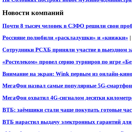
Новости компаний
Почти 8 тысяч человек в СЗФО решили свои про
Россияне полюбили «раскладушки» и «книжки»
Сотрудники РСХБ приняли участие в выездном за
«Ростелеком» провел серию турниров по игре «Б
Внимание на экран: Wink первым из онлайн-кино
МегаФон назвал самые популярные 5G-смартфон
МегаФон охватил 4G-сигналом десятки километр
ВТБ: заёмщики стали чаще покупать готовые час
ВТБ нарастил выдачу электронных гарантий для 