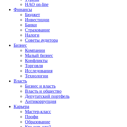
НАО on-line
Финансы
Бюджет
Инвестиции
Банки
Страхование
Налоги
Советы аудитора
Бизнес
Компании
Малый бизнес
Конфликты
Торговля
Исследования
Технологии
Власть
Бизнес и власть
Власть и общество
Депутатский портфель
Антикоррупция
Карьера
Мастер-класс
Профи
Образование
Кто есть кто?