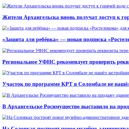
Жители Архангельска вновь получат доступ к горя
«Защита для ребёнка» — новая подписка «Ростеле
Региональное УФНС рекомендует проверить рекв
Участок по программе КРТ в Соломбале не нашё
В Архангельске Росимущество выставило на про
На Соловках построят новое музейно-администра