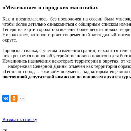
«Межевание» в городских масштабах
Как и предполагалось, без проволочек на сессии была утвер
чтобы более детально ознакомиться с обширным списком изме
Теперь на карте города обозначены более десяти новых тер
Никольское», которое строит современный коттеджный посело
округе.
Городская свалка, с учетом изменения границ, находится тепе
пока решается вопрос об устройстве нового полигона для быто
Изменились назначения некоторых территорий в округах, от ч
— набережная Северной Двины отмечен как территория образо
«Генплан города - «живой» документ, над которым еще мног
постоянной депутатской комиссии по вопросам архитекту
Возврат к списку