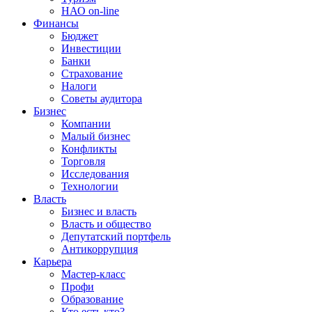
НАО on-line
Финансы
Бюджет
Инвестиции
Банки
Страхование
Налоги
Советы аудитора
Бизнес
Компании
Малый бизнес
Конфликты
Торговля
Исследования
Технологии
Власть
Бизнес и власть
Власть и общество
Депутатский портфель
Антикоррупция
Карьера
Мастер-класс
Профи
Образование
Кто есть кто?