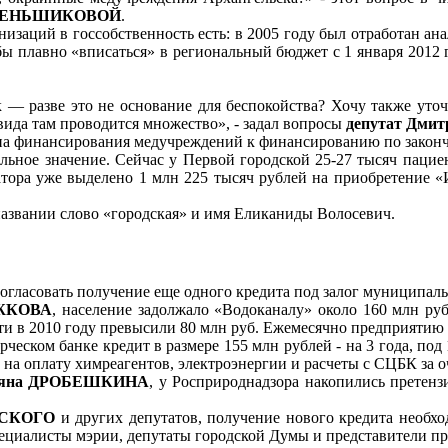
исе МЕНЬШИКОВОЙ
.
анизаций в госсобственность есть: в 2005 году был отработан а
 плавно «вписаться» в региональный бюджет с 1 января 2012 г
 — разве это не основание для беспокойства? Хочу также уточ
ида там проводится множество», - задал вопросы
депутат Дми
ипа финансирования медучреждений к финансированию по закон
ьное значение. Сейчас у Первой городской 25-27 тысяч пациент
атора уже выделено 1 млн 225 тысяч рублей на приобретение «
названии слово «городская» и имя Еликаниды Волосевич.
огласовать получение еще одного кредита под залог муниципал
ЫЖКОВА
, население задолжало «Водоканалу» около 160 млн ру
 в 2010 году превысили 80 млн руб. Ежемесячно предприятию н
рческом банке кредит в размере 155 млн рублей - на 3 года, по
 на оплату химреагентов, электроэнергии и расчеты с СЦБК за о
тьяна ДРОБЕШКИНА
, у Росприроднадзора накопились претен
ЬСКОГО
и других депутатов, получение нового кредита необхо
пециалисты мэрии, депутаты городской Думы и представители пр