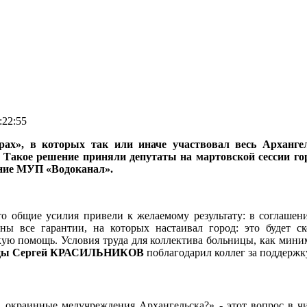
22:55
орах», в которых так или иначе участвовал весь Арханг
. Такое решение приняли депутаты на мартовской сессии го
яние МУП «Водоканал».
о общие усилия привели к желаемому результату: в соглашен
ены все гарантии, на которых настаивал город: это будет 
ю помощь. Условия труда для коллектива больницы, как мини
ницы Сергей КРАСИЛЬНИКОВ
поблагодарил коллег за поддержку
е, окраинные медучреждения Архангельска?» - этот вопрос в 