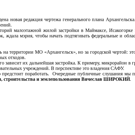
ждена новая редакция чертежа генерального плана Архангельска
нений.
риторий малоэтажной жилой застройки в Маймаксе, Исакогорке
к, ждала мэрия, чтобы начать подтягивать федеральные и обла
рь на территории МО «Архангельск», но за городской чертой: э
вых отходов.
его зависит их дальнейшая застройка. К примеру, микрорайон в 
вательных учреждений. В перспективе это владения САФУ.
о предстоит поработать. Очередные публичные слушания мы п
ры, строительства и землепользования Вячеслав ШИРОКИЙ
.