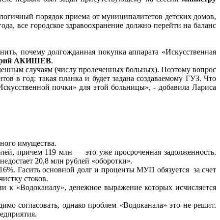
налогичный порядок приема от муниципалитетов детских домов,
ода, все городское здравоохранение должно перейти на баланс
нить, почему долгожданная покупка аппарата «Искусственная
трий АКИШЕВ
.
ченным случаям (числу пролеченных больных). Поэтому вопрос
ов в год: такая планка и будет задана создаваемому ГУЗ. Что
Искусственной почки» для этой больницы», - добавила Лариса
ьного имущества.
блей, причем 119 млн — это уже просроченная задолженность.
едостает 20,8 млн рублей «оборотки».
д 16%. Гасить основной долг и проценты МУП обязуется за счет
чистку стоков.
зии к «Водоканалу», денежное выражение которых исчисляется
димо согласовать, однако проблем «Водоканала» это не решит.
едприятия.