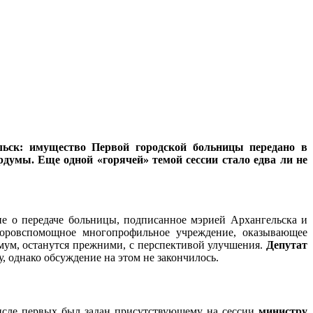
ельск: имущество Первой городской больницы передано в
рдумы. Еще одной «горячей» темой сессии стало едва ли не
ие о передаче больницы, подписанное мэрией Архангельска и
скоровспомощное многопрофильное учреждение, оказывающее
мум, останутся прежними, с перспективой улучшения.
Депутат
, однако обсуждение на этом не закончилось.
числе первых был задан присутствующему на сессии
министру