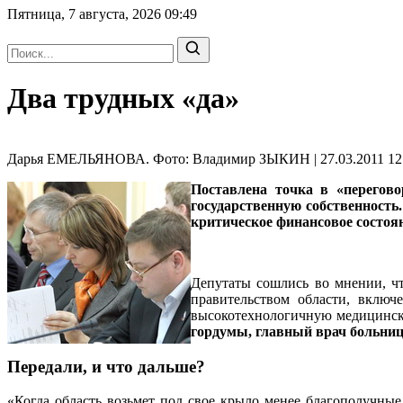
Пятница, 7 августа, 2026
09:49
Два трудных «да»
Дарья ЕМЕЛЬЯНОВА. Фото: Владимир ЗЫКИН | 27.03.2011 12:
Поставлена точка в «перегов
государственную собственность
критическое финансовое состо
Депутаты сошлись во мнении, чт
правительством области, включ
высокотехнологичную медицинску
гордумы, главный врач боль
Передали, и что дальше?
«Когда область возьмет под свое крыло менее благополучны