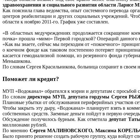
здравоохранения и социального развития области Лар
Как пояснила глава ведомства, опыт системного перевода орг
центров реабилитации и других социальных учреждений. Чтобы
области к ноябрю 2011-го. График уже составлен.
«В областных медучреждениях продолжается сокращение коек
почка» прошла «мимо» Первой городской? Операций данного в
«Как вы знаете, сейчас мы переходим от «покоечного» принц
о коечном фонде как таковом постепенно потеряет принципиал
касается гемодиализной помощи, из резервного фонда губерн
Меньшикова.
По словам Сергея Красильникова, больница сохранит в своем 
Поможет ли кредит?
МУП «Водоканал» обратился к мэрии и депутатам с просьбой с
По словам
директора МУП, депутата гордумы Сергея Р
Плановые убытки от обслуживания периферийных участков сети
Чтобы закрыть эту дыру, «Водоканал» планирует взять в комме
собственных средств. Заемные деньги пойдут в первую очередь
Обсуждение получилось бурным. Как отметила
депутат Та
миллионами рублей.
По мнению
Сергея МАЛИНОВСКОГО, Максима КОРЕЛ
Было принято решение создать рабочую группу, куда войдут с