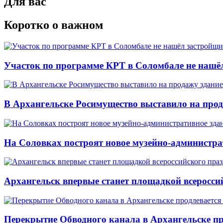
Для вас
Коротко о важном
Участок по программе КРТ в Соломбале не нашё
В Архангельске Росимущество выставило на про
На Соловках построят новое музейно-администра
Архангельск впервые станет площадкой всеросси
Перекрытие Обводного канала в Архангельске про