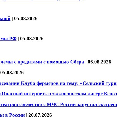
льной
|
05.08.2026
думы РФ
|
05.08.2026
блемы с кредитами с помощью Сбера
|
06.08.2026
|
05.08.2026
седании Клуба фермеров на тему: «Сельский тури
езОпасный интернет» в экологическом лагере Кено
театров совместно с МЧС России запустил экстре
ы в России
|
20.07.2026