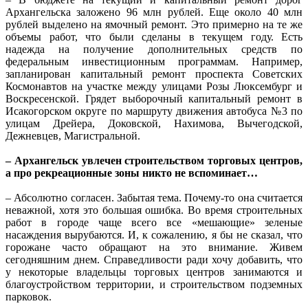
Архангельска заложено 96 млн рублей. Еще около 40 млн
рублей выделено на ямочный ремонт. Это примерно на те же
объемы работ, что были сделаны в текущем году. Есть
надежда на получение дополнительных средств по
федеральным инвестиционным программам. Например,
запланирован капитальный ремонт проспекта Советских
Космонавтов на участке между улицами Розы Люксембург и
Воскресенской. Грядет выборочный капитальный ремонт в
Исакогорском округе по маршруту движения автобуса №3 по
улицам Дрейера, Доковской, Нахимова, Вычегодской,
Дежневцев, Магистральной.
– Архангельск увлечен строительством торговых центров,
а про рекреационные зоны никто не вспоминает…
– Абсолютно согласен. Забытая тема. Почему-то она считается
неважной, хотя это большая ошибка. Во время строительных
работ в городе чаще всего все «мешающие» зеленые
насаждения вырубаются. И, к сожалению, я бы не сказал, что
горожане часто обращают на это внимание. Живем
сегодняшним днем. Справедливости ради хочу добавить, что
у некоторые владельцы торговых центров занимаются и
благоустройством территории, и строительством подземных
парковок.