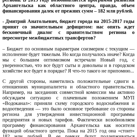
Архангельска как областного центра, правда, объем
финансирования далек от прежних сумм – 182 млн рублей.
- Дмитрий Анатольевич, бюджет города на 2015-2017 годы
принят со значительным дефицитом: нас опять ждет
бесконечный диалог с правительством региона о
пересмотре межбюджетных трансфертов?
– Бюджет по основным параметрам соизмерим с текущим —
исполнение будет тяжелым. Но когда получалось иначе? Когда
мы с большим оптимизмом встречали Новый год, с
уверенностью, что все будут сыты и довольны и в городском
хозяйстве все будет в порядке? Я что-то такого не припомню...
С другой стороны, наметились положительные сдвиги в
отношениях муниципалитета и областного правительства.
Например, на заседаниях совместной комиссии мы активно
обсуждаем ситуацию с плачевным положением МУП
«Водоканал»: приняли схему городского водоснабжения и
водоотведения — это было основное требование со стороны
региона для утверждения инвестиционной программы
предприятия и новых тарифов. Фактически возобновляем
программу финансирования Архангельска как носителя
функций областного центра. Пока на 2015 год она «стоит»
182 млн рублей. В ее рамках будут поддерживаться