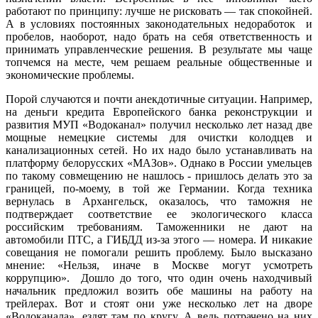
работают по принципу: лучше не рисковать — так спокойней.
А в условиях постоянных законодательных недоработок и
пробелов, наоборот, надо брать на себя ответственность и
принимать управленческие решения. В результате мы чаще
топчемся на месте, чем решаем реальные общественные и
экономические проблемы.
Порой случаются и почти анекдотичные ситуации. Например,
на деньги кредита Европейского банка реконструкции и
развития МУП «Водоканал» получил несколько лет назад две
мощные немецкие системы для очистки колодцев и
канализационных сетей. Но их надо было устанавливать на
платформу белорусских «МАЗов». Однако в России умельцев
по такому совмещению не нашлось - пришлось делать это за
границей, по-моему, в той же Германии. Когда техника
вернулась в Архангельск, оказалось, что таможня не
подтверждает соответствие ее экологического класса
российским требованиям. Таможенники не дают на
автомобили ПТС, а ГИБДД из-за этого — номера. И никакие
совещания не помогали решить проблему. Было высказано
мнение: «Нельзя, иначе в Москве могут усмотреть
коррупцию». Дошло до того, что один очень находчивый
начальник предложил возить обе машины на работу на
трейлерах. Вот и стоят они уже несколько лет на дворе
«Водоканала», ездят там по кругу. А ведь потрачено на них