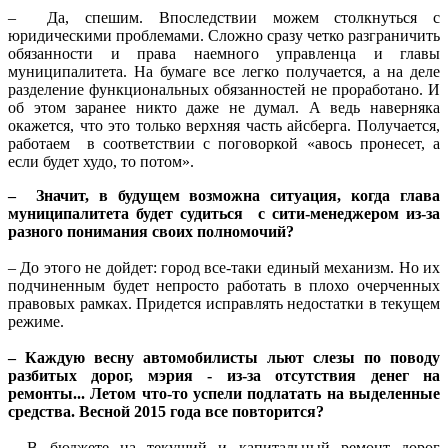
– Да, спешим. Впоследствии можем столкнуться с
юридическими проблемами. Сложно сразу четко разграничить
обязанности и права наемного управленца и главы
муниципалитета. На бумаге все легко получается, а на деле
разделение функциональных обязанностей не проработано. И
об этом заранее никто даже не думал. А ведь наверняка
окажется, что это только верхняя часть айсберга. Получается,
работаем в соответствии с поговоркой «авось пронесет, а
если будет худо, то потом».
– Значит, в будущем возможна ситуация, когда глава
муниципалитета будет судиться с сити-менеджером из-за
разного понимания своих полномочий?
– До этого не дойдет: город все-таки единый механизм. Но их
подчиненным будет непросто работать в плохо очерченных
правовых рамках. Придется исправлять недостатки в текущем
режиме.
– Каждую весну автомобилисты льют слезы по поводу
разбитых дорог, мэрия - из-за отсутствия денег на
ремонты... Летом что-то успели подлатать на выделенные
средства. Весной 2015 года все повторится?
– В бюджете на текущий и капитальный ремонт дорог