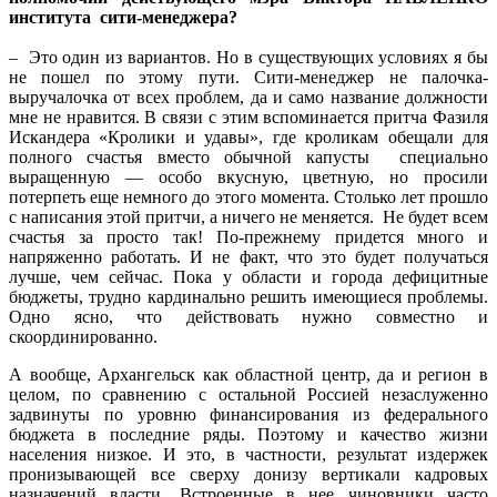
института сити-менеджера?
– Это один из вариантов. Но в существующих условиях я бы
не пошел по этому пути. Сити-менеджер не палочка-
выручалочка от всех проблем, да и само название должности
мне не нравится. В связи с этим вспоминается притча Фазиля
Искандера «Кролики и удавы», где кроликам обещали для
полного счастья вместо обычной капусты специально
выращенную — особо вкусную, цветную, но просили
потерпеть еще немного до этого момента. Столько лет прошло
с написания этой притчи, а ничего не меняется. Не будет всем
счастья за просто так! По-прежнему придется много и
напряженно работать. И не факт, что это будет получаться
лучше, чем сейчас. Пока у области и города дефицитные
бюджеты, трудно кардинально решить имеющиеся проблемы.
Одно ясно, что действовать нужно совместно и
скоординированно.
А вообще, Архангельск как областной центр, да и регион в
целом, по сравнению с остальной Россией незаслуженно
задвинуты по уровню финансирования из федерального
бюджета в последние ряды. Поэтому и качество жизни
населения низкое. И это, в частности, результат издержек
пронизывающей все сверху донизу вертикали кадровых
назначений власти. Встроенные в нее чиновники часто