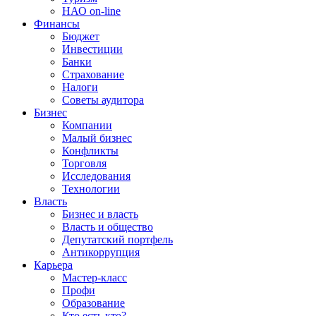
НАО on-line
Финансы
Бюджет
Инвестиции
Банки
Страхование
Налоги
Советы аудитора
Бизнес
Компании
Малый бизнес
Конфликты
Торговля
Исследования
Технологии
Власть
Бизнес и власть
Власть и общество
Депутатский портфель
Антикоррупция
Карьера
Мастер-класс
Профи
Образование
Кто есть кто?