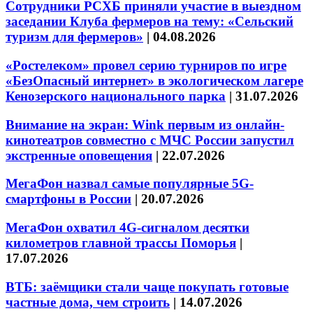
Сотрудники РСХБ приняли участие в выездном
заседании Клуба фермеров на тему: «Сельский
туризм для фермеров»
|
04.08.2026
«Ростелеком» провел серию турниров по игре
«БезОпасный интернет» в экологическом лагере
Кенозерского национального парка
|
31.07.2026
Внимание на экран: Wink первым из онлайн-
кинотеатров совместно с МЧС России запустил
экстренные оповещения
|
22.07.2026
МегаФон назвал самые популярные 5G-
смартфоны в России
|
20.07.2026
МегаФон охватил 4G-сигналом десятки
километров главной трассы Поморья
|
17.07.2026
ВТБ: заёмщики стали чаще покупать готовые
частные дома, чем строить
|
14.07.2026