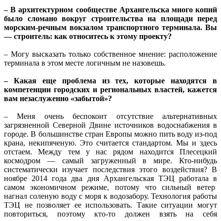
– В архитектурном сообществе Архангельска много копий
было сломано вокруг строительства на площади перед
морским-речным вокзалом транспортного терминала. Вы
— строитель: как относитесь к этому проекту?
– Могу высказать только собственное мнение: расположение
терминала в этом месте логичным не назовешь.
– Какая еще проблема из тех, которые находятся в
компетенции городских и региональных властей, кажется
вам незаслуженно «забытой»?
– Меня очень беспокоит отсутствие альтернативных
загрязненной Северной Двине источников водоснабжения в
городе. В большинстве стран Европы можно пить воду из-под
крана, некипяченую. Это считается стандартом. Мы и здесь
отстаем. Между тем у нас рядом находится Плесецкий
космодром — самый загруженный в мире. Кто-нибудь
систематически изучает последствия этого воздействия? В
ноябре 2014 года два дня Архангельская ТЭЦ работала в
самом экономичном режиме, потому что сильный ветер
нагнал соленую воду с моря к водозабору. Технология работы
ТЭЦ не позволяет ее использовать. Такие ситуации могут
повториться, поэтому кто-то должен взять на себя