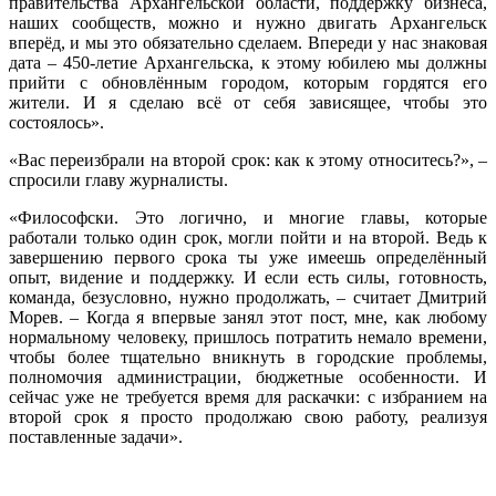
правительства Архангельской области, поддержку бизнеса,
наших сообществ, можно и нужно двигать Архангельск
вперёд, и мы это обязательно сделаем. Впереди у нас знаковая
дата – 450-летие Архангельска, к этому юбилею мы должны
прийти с обновлённым городом, которым гордятся его
жители. И я сделаю всё от себя зависящее, чтобы это
состоялось».
«Вас переизбрали на второй срок: как к этому относитесь?», –
спросили главу журналисты.
«Философски. Это логично, и многие главы, которые
работали только один срок, могли пойти и на второй. Ведь к
завершению первого срока ты уже имеешь определённый
опыт, видение и поддержку. И если есть силы, готовность,
команда, безусловно, нужно продолжать, – считает Дмитрий
Морев. – Когда я впервые занял этот пост, мне, как любому
нормальному человеку, пришлось потратить немало времени,
чтобы более тщательно вникнуть в городские проблемы,
полномочия администрации, бюджетные особенности. И
сейчас уже не требуется время для раскачки: с избранием на
второй срок я просто продолжаю свою работу, реализуя
поставленные задачи».