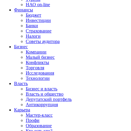
НАО on-line
Финансы
Бюджет
Инвестиции
Банки
Страхование
Налоги
Советы аудитора
Бизнес
Компании
Малый бизнес
Конфликты
Торговля
Исследования
Технологии
Власть
Бизнес и власть
Власть и общество
Депутатский портфель
Антикоррупция
Карьера
Мастер-класс
Профи
Образование
Кто есть кто?