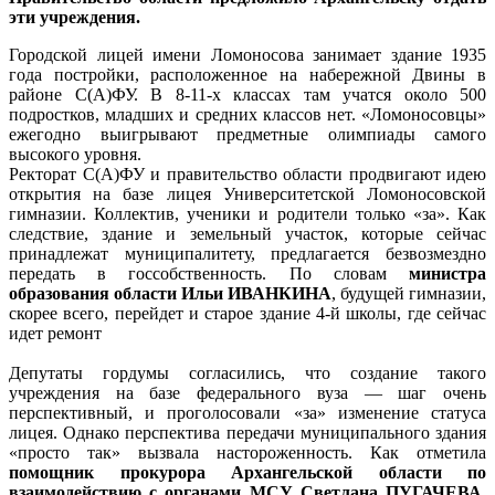
эти учреждения.
Городской лицей имени Ломоносова занимает здание 1935
года постройки, расположенное на набережной Двины в
районе С(А)ФУ. В 8-11-х классах там учатся около 500
подростков, младших и средних классов нет. «Ломоносовцы»
ежегодно выигрывают предметные олимпиады самого
высокого уровня.
Ректорат С(А)ФУ и правительство области продвигают идею
открытия на базе лицея Университетской Ломоносовской
гимназии. Коллектив, ученики и родители только «за». Как
следствие, здание и земельный участок, которые сейчас
принадлежат муниципалитету, предлагается безвозмездно
передать в госсобственность. По словам
министра
образования области Ильи ИВАНКИНА
, будущей гимназии,
скорее всего, перейдет и старое здание 4-й школы, где сейчас
идет ремонт
Депутаты гордумы согласились, что создание такого
учреждения на базе федерального вуза — шаг очень
перспективный, и проголосовали «за» изменение статуса
лицея. Однако перспектива передачи муниципального здания
«просто так» вызвала настороженность. Как отметила
помощник прокурора Архангельской области по
взаимодействию с органами МСУ Светлана ПУГАЧЕВА
,