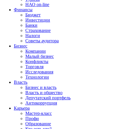
НАО on-line
Финансы
Бюджет
Инвестиции
Банки
Страхование
Налоги
Советы аудитора
Бизнес
Компании
Малый бизнес
Конфликты
Торговля
Исследования
Технологии
Власть
Бизнес и власть
Власть и общество
Депутатский портфель
Антикоррупция
Карьера
Мастер-класс
Профи
Образование
Кто есть кто?