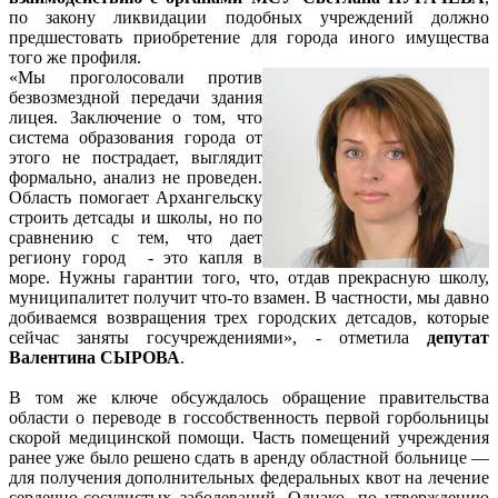
по закону ликвидации подобных учреждений должно
предшестовать приобретение для города иного имущества
того же профиля.
«Мы проголосовали против
безвозмездной передачи здания
лицея. Заключение о том, что
система образования города от
этого не пострадает, выглядит
формально, анализ не проведен.
Область помогает Архангельску
строить детсады и школы, но по
сравнению с тем, что дает
региону город - это капля в
море. Нужны гарантии того, что, отдав прекрасную школу,
муниципалитет получит что-то взамен. В частности, мы давно
добиваемся возвращения трех городских детсадов, которые
сейчас заняты госучреждениями», - отметила
депутат
Валентина СЫРОВА
.
В том же ключе обсуждалось обращение правительства
области о переводе в госсобственность первой горбольницы
скорой медицинской помощи. Часть помещений учреждения
ранее уже было решено сдать в аренду областной больнице —
для получения дополнительных федеральных квот на лечение
сердечно-сосудистых заболеваний. Однако, по утверждению