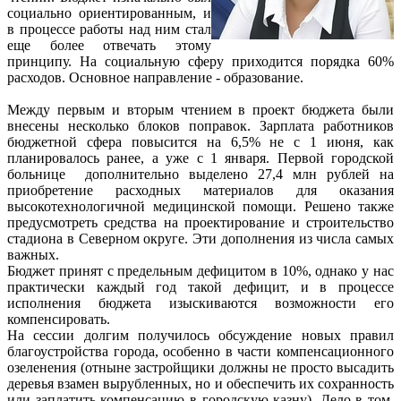
социально ориентированным, и
в процессе работы над ним стал
еще более отвечать этому
принципу. На социальную сферу приходится порядка 60%
расходов. Основное направление - образование.
Между первым и вторым чтением в проект бюджета были
внесены несколько блоков поправок. Зарплата работников
бюджетной сфера повысится на 6,5% не с 1 июня, как
планировалось ранее, а уже с 1 января. Первой городской
больнице дополнительно выделено 27,4 млн рублей на
приобретение расходных материалов для оказания
высокотехнологичной медицинской помощи. Решено также
предусмотреть средства на проектирование и строительство
стадиона в Северном округе. Эти дополнения из числа самых
важных.
Бюджет принят с предельным дефицитом в 10%, однако у нас
практически каждый год такой дефицит, и в процессе
исполнения бюджета изыскиваются возможности его
компенсировать.
На сессии долгим получилось обсуждение новых правил
благоустройства города, особенно в части компенсационного
озеленения (отныне застройщики должны не просто высадить
деревья взамен вырубленных, но и обеспечить их сохранность
или заплатить компенсацию в городскую казну). Дело в том,