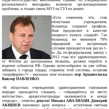
регионального минздрава, возникли организационные
проблемы, и только смена МУЗ на ГУЗ их решит.
«Есть сомнения, что, став
областным учреждением,
больница сохранит профиль.
Нам предлагают в качестве
опорного пункта «скорой» 7-ю
больницу, но минимум 70%
обращений по экстренным
случаям приходится как раз на 1-
ю. Да, по федеральному закону с
2012 года все здравоохранение,
от ФАПов до центральных больниц, должно перейти в
ведение субъектов РФ. Однако целесообразно ли уже сейчас
забирать у города сердце, стержень этой системы, оставляя
«периферию»?» - высказал свое позицию
мэр Архангельска
Виктор ПАВЛЕНКО
.
«В областных учреждениях здавоохранения горожанам
нередко приходится слышать - «обращайтесь по месту
жительства», архангелогородцы оказываются в конце
очереди», - отметил
депутат Михаил АВАЛИАНИ
.
Дмитрий
АКИШЕВ
напомнил цену вопроса - остаточная сметная