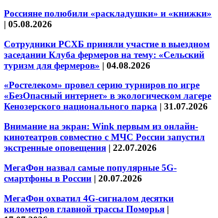
Россияне полюбили «раскладушки» и «книжки»
|
05.08.2026
Сотрудники РСХБ приняли участие в выездном
заседании Клуба фермеров на тему: «Сельский
туризм для фермеров»
|
04.08.2026
«Ростелеком» провел серию турниров по игре
«БезОпасный интернет» в экологическом лагере
Кенозерского национального парка
|
31.07.2026
Внимание на экран: Wink первым из онлайн-
кинотеатров совместно с МЧС России запустил
экстренные оповещения
|
22.07.2026
МегаФон назвал самые популярные 5G-
смартфоны в России
|
20.07.2026
МегаФон охватил 4G-сигналом десятки
километров главной трассы Поморья
|