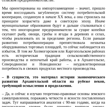
сельском предпринимательстве.
Мы ориентированы на импортозамещение – значит, пришло
время воссоздавать загубленную систему потребительской
кооперации, созданную в начале XX века, а она строилась на
принципе хозрасчета даже в советскую эпоху. Иначе
муниципальные образования будут и дальше сталкиваться с
тем, что иногородние предприниматели за сущие копейки
скупают рыбу, овощи, грибы и ягоды в деревнях и селах,
чтобы реализовать их за пределами региона. Если раньше
развитию потребкооперации препятствовала нехватка
оборудованных торговых площадей, то сейчас наблюдается их
избыток. В том же Холмогорском или Каргопольском районах
есть историческая традиция сельскохозяйственного
производства и непочатый край работы, а в Архангельске,
Северодвинске и Новодвинске – неудовлетворенная
потребность в свежих продуктах местного производства.
– В сущности, это материал истории экономического
развития Архангельской области на рубеже веков,
требующий осмысления и продолжения.
– Да, и сейчас я изучаю теоретико-правовые основы земского
самоуправления, поражаясь четкости и ясности поставленных
задач. Тут напрашивается аналогия с 90-ми годами, когда на
региональном уровне были приняты внятные законы,