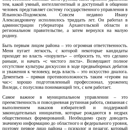
тем, какой умный, интеллигентный и доступный в общении
человек представляет систему государственного управления в
Ильинско-Подомском. Совсем недавно Ивану
Александровичу исполнилось тридцать лет. Он работал в
администрации губернатора Архангельской области и
региональном правительстве, а затем вернулся на малую
родину.
Быть первым лицом района – это огромная ответственность.
Меня пугает легкость, с которой некоторые кандидаты
приходят во власть «порулить» – отбросить то, что сделано
раньше, и начать «с чистого листа». Возмущают полное
отсутствие культуры дискуссии в ходе предвыборных дебатов
и уважения к человеку, ведь власть – это искусство диалога.
Дементьев – прямая противоположность таким «героям на
час»: хорошо подготовленный профессионал, уроженец
Виледи, с полуслова понимающий тех, с кем работает.
Самое важное в муниципальном управлении – это
преемственность и повседневная рутинная работа, связанная с
выполнением наказов избирателей и поддержкой
законодательных инициатив, которые рождаются в недрах
общественных формирований. Необходимо сразу доводить
значимую информацию до областного и федерального уровня,
поэтому первое лицо района – психолог и педагог, который