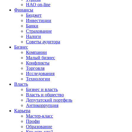
НАО on-line
Финансы
Бюджет
Инвестиции
Банки
Страхование
Налоги
Советы аудитора
Бизнес
Компании
Малый бизнес
Конфликты
Торговля
Исследования
Технологии
Власть
Бизнес и власть
Власть и общество
Депутатский портфель
Антикоррупция
Карьера
Мастер-класс
Профи
Образование
Кто есть кто?