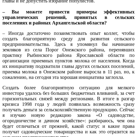
главы и не допустить избрание популистов.
– Вы можете привести примеры эффективных
управленческих решений, принятых в сельских
поселениях и районах Архангельской области?
– Иногда достаточно позаимствовать опыт коллег, чтобы
создать благоприятную среду для развития сельского
предпринимательства. Здесь я упомянул бы начинание
земляков из села Порог Онежского района, перенявших
практику Рыбинского района Ярославской области по
организации приемных пунктов молока от населения. Когда
их инициативу подхватили главы других сельских поселений,
приемка молока в Онежском районе выросла в 11 раз, но, к
сожалению, на сегодня эта хорошая инициатива заглохла.
Создать более благоприятную ситуацию для мелкого
инвестора удалось без больших бюджетных вливаний, за счет
горизонтальных связей между регионами. В итоге в разгар
кризиса 1998 года у людей появилась возможность сразу
получать деньги за сельскохозяйственную продукцию. Сейчас
я изучаю новую редакцию закона «О садоводстве,
огородничестве и дачном хозяйстве»: разбираюсь, чем она
будет отличаться от прежней, какой статус и какие права
получат садоводческие товарищества и как это отразится на