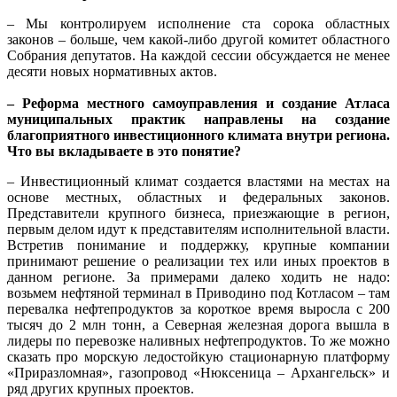
– Мы контролируем исполнение ста сорока областных
законов – больше, чем какой-либо другой комитет областного
Собрания депутатов. На каждой сессии обсуждается не менее
десяти новых нормативных актов.
– Реформа местного самоуправления и создание Атласа
муниципальных практик направлены на создание
благоприятного инвестиционного климата внутри региона.
Что вы вкладываете в это понятие?
– Инвестиционный климат создается властями на местах на
основе местных, областных и федеральных законов.
Представители крупного бизнеса, приезжающие в регион,
первым делом идут к представителям исполнительной власти.
Встретив понимание и поддержку, крупные компании
принимают решение о реализации тех или иных проектов в
данном регионе. За примерами далеко ходить не надо:
возьмем нефтяной терминал в Приводино под Котласом – там
перевалка нефтепродуктов за короткое время выросла с 200
тысяч до 2 млн тонн, а Северная железная дорога вышла в
лидеры по перевозке наливных нефтепродуктов. То же можно
сказать про морскую ледостойкую стационарную платформу
«Приразломная», газопровод «Нюксеница – Архангельск» и
ряд других крупных проектов.