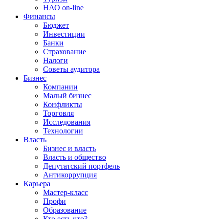
НАО on-line
Финансы
Бюджет
Инвестиции
Банки
Страхование
Налоги
Советы аудитора
Бизнес
Компании
Малый бизнес
Конфликты
Торговля
Исследования
Технологии
Власть
Бизнес и власть
Власть и общество
Депутатский портфель
Антикоррупция
Карьера
Мастер-класс
Профи
Образование
Кто есть кто?