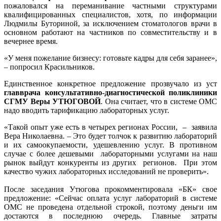
пожаловался на переманивание частными структурами
квалифицированных специалистов, хотя, по информации
Людмилы Буториной, за исключением стоматологов врачи в
основном работают на частников по совместительству и в
вечернее время.
«У меня пожелание бизнесу: готовьте кадры для себя заранее»,
– попросил Красильников.
Единственное конкретное предложение прозвучало из уст
главврача консультативно-диагностической поликлиники
СГМУ Веры УТЮГОВОЙ
. Она считает, что в системе ОМС
надо вводить тарификацию лабораторных услуг.
«Такой опыт уже есть в четырех регионах России, – заявила
Вера Николаевна. – Это будет толчок к развитию лабораторий
и их самоокупаемости, удешевлению услуг. В противном
случае с более дешевыми лабораторными услугами на наш
рынок выйдут конкуренты из других регионов. При этом
качество чужих лабораторных исследований не проверить».
После заседания Утюгова прокомментировала «БК» свое
предложение: «Сейчас оплата услуг лабораторий в системе
ОМС не проведена отдельной строкой, поэтому деньги им
достаются в последнюю очередь. Главные затраты