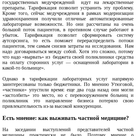
государственных медучреждений идут на лекарственные
препараты. Тарификация позволит устранить эту проблему.
Кроме того, сейчас медучреждения в рамках модернизации
здравоохранения получили отличные автоматизированные
лабораторные возможности. Но они рассчитаны на очень
большой поток пациентов, в противном случае работают в
убыток. Тарификация позволит сформировать систему
аутсорсинга, то есть поможет перераспределить потоки
пациентов, тем самым снизив затраты на исследования. Нам
надо договариваться между собой. Хотя это сложно, потому
что надо «вырвать» из бюджета своей поликлиники средства
на оплату сторонних услуг — оснащенной лаборатории в
какой-то больнице».
Однако в тарификации лабораторных услуг напрямую
заинтересованы только бюджетники. По мнению Утюговой,
«частники» упустили время: еще два года назад они могли
«застолбить» это место, но с перевооружением больниц и
поликлиник это направление бизнеса потеряло свою
привлекательность из-за высокой конкуренции.
Есть мнение: как выживать частной медицине?
На заседании выступлений представителей частной
медицины практически не было. Поэтому мнение о