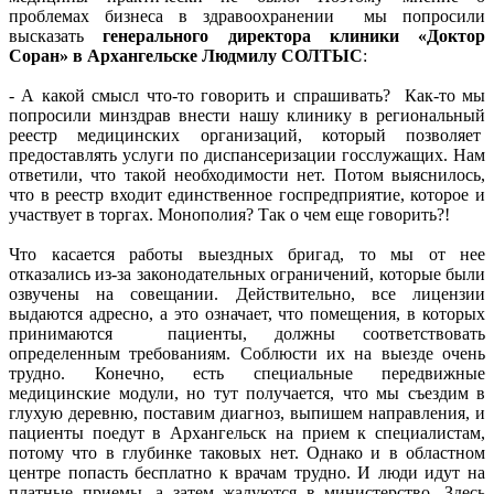
проблемах бизнеса в здравоохранении мы попросили
высказать
генерального директора клиники «Доктор
Соран» в Архангельске Людмилу СОЛТЫС
:
- А какой смысл что-то говорить и спрашивать? Как-то мы
попросили минздрав внести нашу клинику в региональный
реестр медицинских организаций, который позволяет
предоставлять услуги по диспансеризации госслужащих. Нам
ответили, что такой необходимости нет. Потом выяснилось,
что в реестр входит единственное госпредприятие, которое и
участвует в торгах. Монополия? Так о чем еще говорить?!
Что касается работы выездных бригад, то мы от нее
отказались из-за законодательных ограничений, которые были
озвучены на совещании. Действительно, все лицензии
выдаются адресно, а это означает, что помещения, в которых
принимаются пациенты, должны соответствовать
определенным требованиям. Соблюсти их на выезде очень
трудно. Конечно, есть специальные передвижные
медицинские модули, но тут получается, что мы съездим в
глухую деревню, поставим диагноз, выпишем направления, и
пациенты поедут в Архангельск на прием к специалистам,
потому что в глубинке таковых нет. Однако и в областном
центре попасть бесплатно к врачам трудно. И люди идут на
платные приемы, а затем жалуются в министерство. Здесь