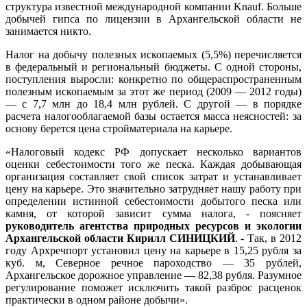
структура известной международной компании Knauf. Больше
добычей гипса по лицензии в Архангельской области не
занимается никто.
Налог на добычу полезных ископаемых (5,5%) перечисляется
в федеральный и региональный бюджеты. С одной стороны,
поступления выросли: конкретно по общераспространенным
полезным ископаемым за этот же период (2009 — 2012 годы)
— с 7,7 млн до 18,4 млн рублей. С другой — в порядке
расчета налогооблагаемой базы остается масса неясностей: за
основу берется цена стройматериала на карьере.
«Налоговый кодекс РФ допускает несколько вариантов
оценки себестоимости того же песка. Каждая добывающая
организация составляет свой список затрат и устанавливает
цену на карьере. Это значительно затрудняет нашу работу при
определении истинной себестоимости добытого песка или
камня, от которой зависит сумма налога, - поясняет
руководитель агентства природных ресурсов и экологии
Архангельской области Кирилл СИНИЦКИЙ
. - Так, в 2012
году Архречпорт установил цену на карьере в 15,25 рубля за
куб. м, Северное речное пароходство — 35 рублей,
Архангельское дорожное управление — 82,38 рубля. Разумное
регулирование поможет исключить такой разброс расценок
практически в одном районе добычи».