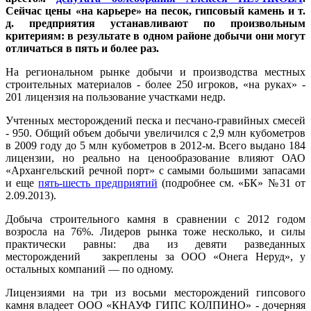
Сейчас цены «на карьере» на песок, гипсовый камень и т.
д. предприятия устанавливают по произвольным
критериям: в результате в одном районе добычи они могут
отличаться в пять и более раз.
На региональном рынке добычи и производства местных
строительных материалов - более 250 игроков, «на руках» -
201 лицензия на пользование участками недр.
Учтенных месторождений песка и песчано-гравийных смесей
- 950. Общий объем добычи увеличился с 2,9 млн кубометров
в 2009 году до 5 млн кубометров в 2012-м. Всего выдано 184
лицензии, но реально на ценообразование влияют ОАО
«Архангельский речной порт» с самыми большими запасами
и еще
пять-шесть предприятий
(подробнее см. «БК» №31 от
2.09.2013).
Добыча строительного камня в сравнении с 2012 годом
возросла на 76%. Лидеров рынка тоже несколько, и силы
практически равны: два из девяти разведанных
месторождений закреплены за ООО «Онега Неруд», у
остальных компаний — по одному.
Лицензиями на три из восьми месторождений гипсового
камня владеет ООО «КНАУФ ГИПС КОЛПИНО» - дочерняя