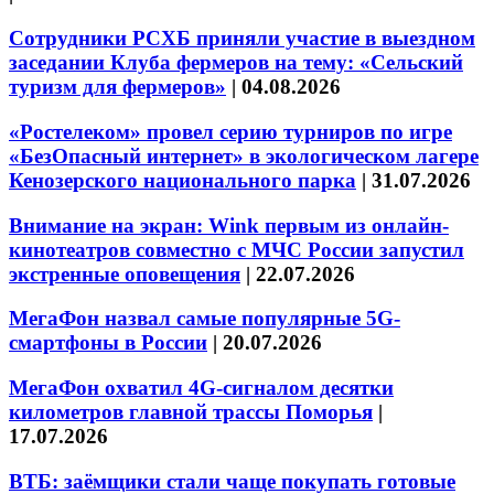
Сотрудники РСХБ приняли участие в выездном
заседании Клуба фермеров на тему: «Сельский
туризм для фермеров»
|
04.08.2026
«Ростелеком» провел серию турниров по игре
«БезОпасный интернет» в экологическом лагере
Кенозерского национального парка
|
31.07.2026
Внимание на экран: Wink первым из онлайн-
кинотеатров совместно с МЧС России запустил
экстренные оповещения
|
22.07.2026
МегаФон назвал самые популярные 5G-
смартфоны в России
|
20.07.2026
МегаФон охватил 4G-сигналом десятки
километров главной трассы Поморья
|
17.07.2026
ВТБ: заёмщики стали чаще покупать готовые