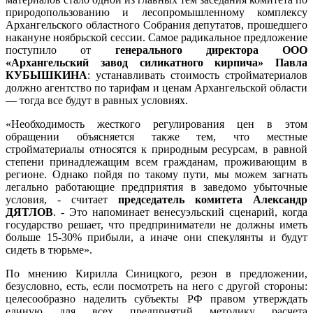
природопользованию и лесопромышленному комплексу
Архангельского областного Собрания депутатов, прошедшего
накануне ноябрьской сессии. Самое радикальное предложение
поступило от
генерального директора ООО
«Архангельский завод силикатного кирпича» Павла
КУБЫШКИНА
: устанавливать стоимость стройматериалов
должно агентство по тарифам и ценам Архангельской области
— тогда все будут в равных условиях.
«Необходимость жесткого регулирования цен в этом
обращении объясняется также тем, что местные
стройматериалы относятся к природным ресурсам, в равной
степени принадлежащим всем гражданам, проживающим в
регионе. Однако пойдя по такому пути, мы можем загнать
легально работающие предприятия в заведомо убыточные
условия, - считает
председатель комитета Александр
ДЯТЛОВ
. - Это напоминает венесуэльский сценарий, когда
государство решает, что предприниматели не должны иметь
больше 15-30% прибыли, а иначе они спекулянты и будут
сидеть в тюрьме».
По мнению Кирилла Синицкого, резон в предложении,
безусловно, есть, если посмотреть на него с другой стороны:
целесообразно наделить субъекты РФ правом утверждать
единую для всех предприятий методику расчета