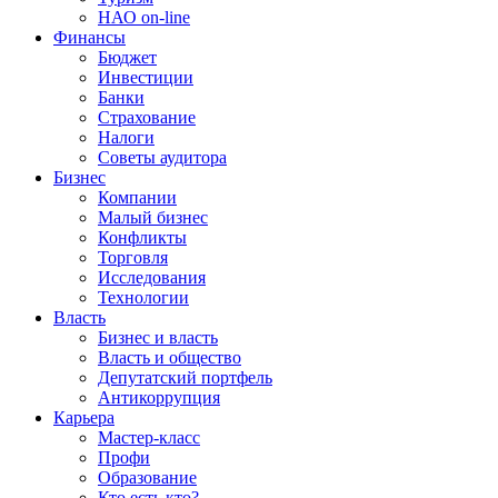
НАО on-line
Финансы
Бюджет
Инвестиции
Банки
Страхование
Налоги
Советы аудитора
Бизнес
Компании
Малый бизнес
Конфликты
Торговля
Исследования
Технологии
Власть
Бизнес и власть
Власть и общество
Депутатский портфель
Антикоррупция
Карьера
Мастер-класс
Профи
Образование
Кто есть кто?