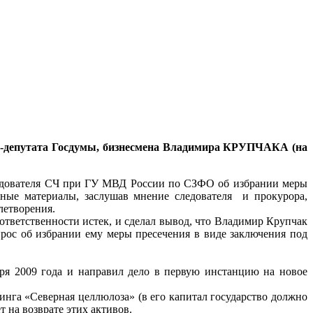
с-депутата Госдумы, бизнесмена Владимира КРУПЧАКА
(на
ледователя СЧ при ГУ МВД России по СЗФО об избрании меры
нные материалы, заслушав мнение следователя и прокурора,
летворения.
ответственности истек, и сделал вывод, что Владимир Крупчак
рос об избрании ему меры пресечения в виде заключения под
бря 2009 года и направил дело в первую инстанцию на новое
га «Северная целлюлоза» (в его капитал государство должно
 на возврате этих активов.