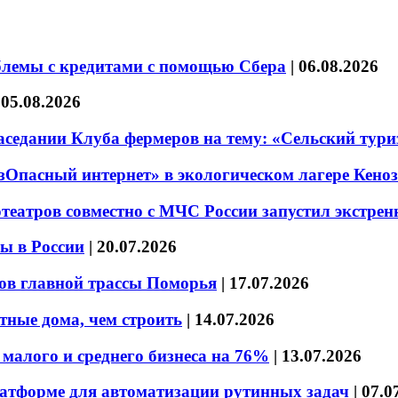
блемы с кредитами с помощью Сбера
|
06.08.2026
|
05.08.2026
седании Клуба фермеров на тему: «Сельский тури
езОпасный интернет» в экологическом лагере Кено
театров совместно с МЧС России запустил экстре
ы в России
|
20.07.2026
ов главной трассы Поморья
|
17.07.2026
тные дома, чем строить
|
14.07.2026
малого и среднего бизнеса на 76%
|
13.07.2026
латформе для автоматизации рутинных задач
|
07.0