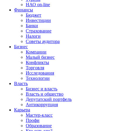
НАО on-line
Финансы
Бюджет
Инвестиции
Банки
Страхование
Налоги
Советы аудитора
Бизнес
Компании
Малый бизнес
Конфликты
Торговля
Исследования
Технологии
Власть
Бизнес и власть
Власть и общество
Депутатский портфель
Антикоррупция
Карьера
Мастер-класс
Профи
Образование
Кто есть кто?