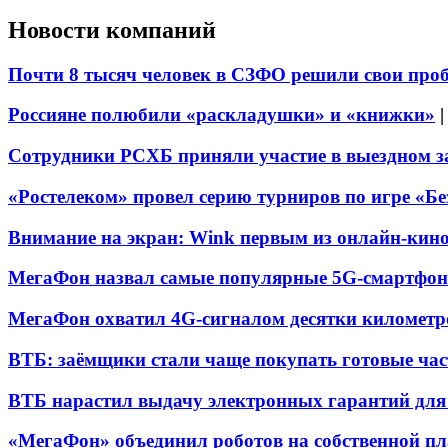
Новости компаний
Почти 8 тысяч человек в СЗФО решили свои про
Россияне полюбили «раскладушки» и «книжки»
Сотрудники РСХБ приняли участие в выездном за
«Ростелеком» провел серию турниров по игре «Б
Внимание на экран: Wink первым из онлайн-кино
МегаФон назвал самые популярные 5G-смартфон
МегаФон охватил 4G-сигналом десятки километр
ВТБ: заёмщики стали чаще покупать готовые час
ВТБ нарастил выдачу электронных гарантий для 
«МегаФон» объединил роботов на собственной п