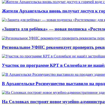
Жители Архангельска вновь получат доступ к горя
«Защита для ребёнка» — новая подписка «Ростеле
Региональное УФНС рекомендует проверить рекв
Участок по программе КРТ в Соломбале не нашё
В Архангельске Росимущество выставило на про
На Соловках построят новое музейно-администра