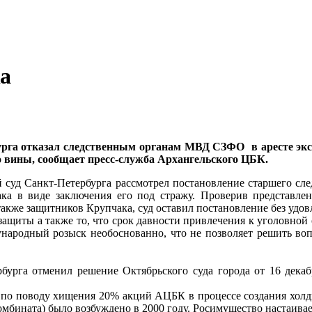
ка
урга отказал следственным органам МВД СЗФО в аресте
эк
го вины, сообщает пресс-служба Архангельского ЦБК.
 суд Санкт-Петербурга рассмотрел постановление старшего с
ка в виде заключения его под стражу. Проверив представле
также защитников Крупчака, суд оставил постановление без удов
ащиты а также то, что срок давности привлечения к уголовной 
народный розыск необоснованно, что не позволяет решить воп
рбурга отменил решение Октябрьского суда города от 16 дека
по поводу хищения 20% акций АЦБК в процессе создания холдин
мбината) было возбуждено в 2000 году. Росимущество настаивает