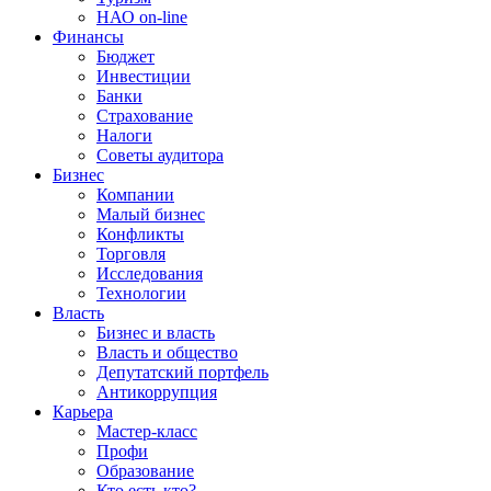
НАО on-line
Финансы
Бюджет
Инвестиции
Банки
Страхование
Налоги
Советы аудитора
Бизнес
Компании
Малый бизнес
Конфликты
Торговля
Исследования
Технологии
Власть
Бизнес и власть
Власть и общество
Депутатский портфель
Антикоррупция
Карьера
Мастер-класс
Профи
Образование
Кто есть кто?