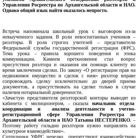
Управления Росреестра по Архангельской области и НАО.
Однако общий язык найти оказалось непросто.
Встреча напоминала школьный урок с выговором из-за
невыученного задания. В роли невоспитанных учеников –
риэлторы. В роли строгих учителей – представители
Федеральной службы государственной регистрации (ФРС).
Тема урока - правила хорошего поведения и этика
коммуникации. Камнем преткновения стал вопрос
присутствия риэлтора и оказания им помощи клиенту во
время заключения сделки. По закону «О регистрации прав на
недвижимое имущество и сделок с ним» риэлтор вправе
сопровождать сделку исключительно до дверей приема
документов, а присутствовать на сделке только в случае
наличия нотариальной доверенности.
«Зачастую представителя риэлторской конторы выводят из
кабинета с милиционером, - сказала
начальник отдела
координации и анализа деятельности в учетно-
регистрационной сфере Управления Росреестра по
Архангельской области и НАО Татьяна НЕСТЕРЕНКО
. –
Поэтому работу гильдии риэлторов нужно направлять на
культурное взаимодействие».
Сотрудники УФРС нередко препятствуют взаимодействию