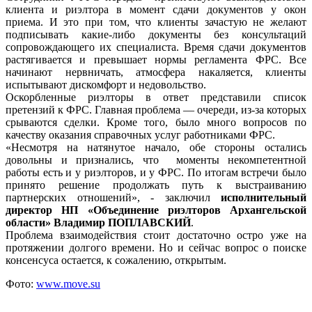
клиента и риэлтора в момент сдачи документов у окон
приема. И это при том, что клиенты зачастую не желают
подписывать какие-либо документы без консультаций
сопровождающего их специалиста. Время сдачи документов
растягивается и превышает нормы регламента ФРС. Все
начинают нервничать, атмосфера накаляется, клиенты
испытывают дискомфорт и недовольство.
Оскорбленные риэлторы в ответ представили список
претензий к ФРС. Главная проблема — очереди, из-за которых
срываются сделки. Кроме того, было много вопросов по
качеству оказания справочных услуг работниками ФРС.
«Несмотря на натянутое начало, обе стороны остались
довольны и признались, что моменты некомпетентной
работы есть и у риэлторов, и у ФРС. По итогам встречи было
принято решение продолжать путь к выстраиванию
партнерских отношений», - заключил
исполнительный
директор НП «Объединение риэлторов Архангельской
области» Владимир ПОПЛАВСКИЙ
.
Проблема взаимодействия стоит достаточно остро уже на
протяжении долгого времени. Но и сейчас вопрос о поиске
консенсуса остается, к сожалению, открытым.
Фото:
www.move.su