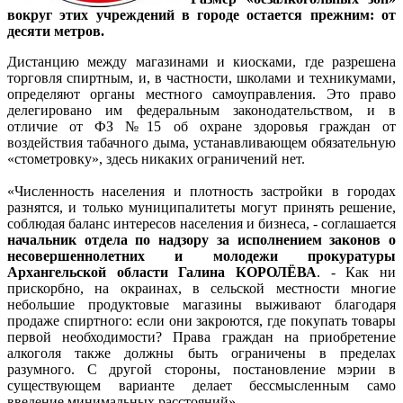
вокруг этих учреждений в городе остается прежним: от
десяти метров.
Дистанцию между магазинами и киосками, где разрешена
торговля спиртным, и, в частности, школами и техникумами,
определяют органы местного самоуправления. Это право
делегировано им федеральным законодательством, и в
отличие от ФЗ №15 об охране здоровья граждан от
воздействия табачного дыма, устанавливающем обязательную
«стометровку», здесь никаких ограничений нет.
«Численность населения и плотность застройки в городах
разнятся, и только муниципалитеты могут принять решение,
соблюдая баланс интересов населения и бизнеса, - соглашается
начальник отдела по надзору за исполнением законов о
несовершеннолетних и молодежи прокуратуры
Архангельской области Галина КОРОЛЁВА
. - Как ни
прискорбно, на окраинах, в сельской местности многие
небольшие продуктовые магазины выживают благодаря
продаже спиртного: если они закроются, где покупать товары
первой необходимости? Права граждан на приобретение
алкоголя также должны быть ограничены в пределах
разумного. С другой стороны, постановление мэрии в
существующем варианте делает бессмысленным само
введение минимальных расстояний».