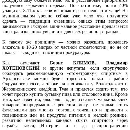
доходную базу бюджета надо, но в расстановке приоритетов
получился серьезный перекос. По статистике, почти 40%
учащихся 8-11-х классов выпивают раз в неделю и чаще! На
муниципальном уровне сейчас уже мало что получится
сделать — тенденции очевидны, однако этим вопросом
занимаются в Госдуме: минимальное расстояние предлагается
«централизованно» увеличить для всех регионов страны».
К такому же принципу — можно разрешить продавать
алкоголь в 10-20 метрах от частной стоматологии, но не от
школы — сводится и позиция прокуратуры.
Как отмечают
Борис КЛИМОВ, Владимир
ХОТЕНОВСКИЙ
и другие депутаты, если скрупулезно
соблюдать рекомендованную «стометровку», спиртным в
Архангельске можно будет торговать только в районе
Окружного шоссе, а также на «пятачках» у Вологодского и
Жаровихинского кладбищ. Туда и придется ездить тем, кто
хочет просто купить бутылку пива или столового вина. Кроме
того, как известно, алкоголь – один из самых маржинальных
товаров: непродуманные решения могут не только стать
фатальными для многих торговых точек, но и привести к
повышению цен на продукты питания в мелкой рознице,
развитию нелегальных каналов сбыта спиртного через
службы такси, Интернет и т. д., распространению