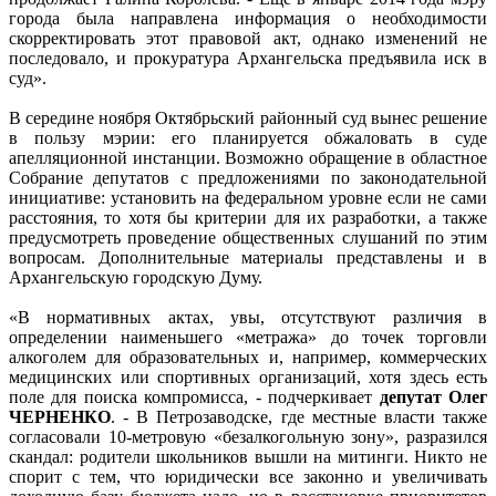
города была направлена информация о необходимости
скорректировать этот правовой акт, однако изменений не
последовало, и прокуратура Архангельска предъявила иск в
суд».
В середине ноября Октябрьский районный суд вынес решение
в пользу мэрии: его планируется обжаловать в суде
апелляционной инстанции. Возможно обращение в областное
Собрание депутатов с предложениями по законодательной
инициативе: установить на федеральном уровне если не сами
расстояния, то хотя бы критерии для их разработки, а также
предусмотреть проведение общественных слушаний по этим
вопросам. Дополнительные материалы представлены и в
Архангельскую городскую Думу.
«В нормативных актах, увы, отсутствуют различия в
определении наименьшего «метража» до точек торговли
алкоголем для образовательных и, например, коммерческих
медицинских или спортивных организаций, хотя здесь есть
поле для поиска компромисса, - подчеркивает
депутат Олег
ЧЕРНЕНКО
. - В Петрозаводске, где местные власти также
согласовали 10-метровую «безалкогольную зону», разразился
скандал: родители школьников вышли на митинги. Никто не
спорит с тем, что юридически все законно и увеличивать