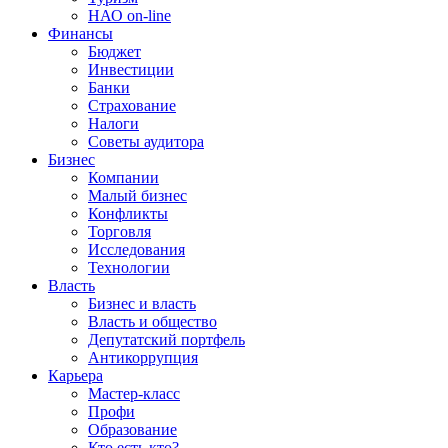
НАО on-line
Финансы
Бюджет
Инвестиции
Банки
Страхование
Налоги
Советы аудитора
Бизнес
Компании
Малый бизнес
Конфликты
Торговля
Исследования
Технологии
Власть
Бизнес и власть
Власть и общество
Депутатский портфель
Антикоррупция
Карьера
Мастер-класс
Профи
Образование
Кто есть кто?