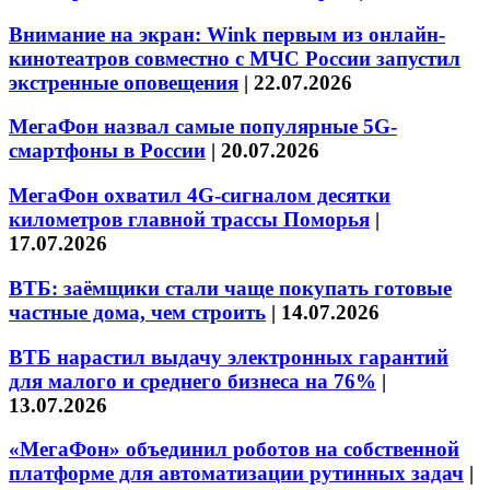
Внимание на экран: Wink первым из онлайн-
кинотеатров совместно с МЧС России запустил
экстренные оповещения
|
22.07.2026
МегаФон назвал самые популярные 5G-
смартфоны в России
|
20.07.2026
МегаФон охватил 4G-сигналом десятки
километров главной трассы Поморья
|
17.07.2026
ВТБ: заёмщики стали чаще покупать готовые
частные дома, чем строить
|
14.07.2026
ВТБ нарастил выдачу электронных гарантий
для малого и среднего бизнеса на 76%
|
13.07.2026
«МегаФон» объединил роботов на собственной
платформе для автоматизации рутинных задач
|