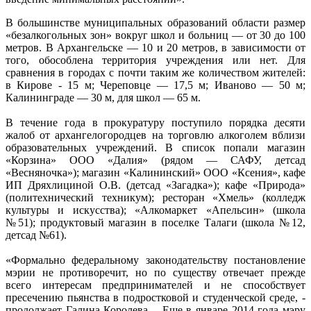
В большинстве муниципальных образований области размер
«безалкогольных зон» вокруг школ и больниц — от 30 до 100
метров. В Архангельске — 10 и 20 метров, в зависимости от
того, обособлена территория учреждения или нет. Для
сравнения в городах с почти таким же количеством жителей:
в Кирове - 15 м; Череповце — 17,5 м; Иваново — 50 м;
Калининграде — 30 м, для школ — 65 м.
В течение года в прокуратуру поступило порядка десяти
жалоб от архангелогородцев на торговлю алкоголем вблизи
образовательных учреждений. В список попали магазин
«Корзина» ООО «Далия» (рядом — САФУ, детсад
«Весняночка»); магазин «Калининский» ООО «Ксения», кафе
ИП Дряхлициной О.В. (детсад «Загадка»); кафе «Природа»
(политехнический техникум); ресторан «Хмель» (колледж
культуры и искусства); «Алкомаркет «Апельсин» (школа
№51); продуктовый магазин в поселке Талаги (школа №12,
детсад №61).
«Формально федеральному законодательству постановление
мэрии не противоречит, но по существу отвечает прежде
всего интересам предпринимателей и не способствует
пресечению пьянства в подростковой и студенческой среде, -
продолжает Галина Королева. - Еще в январе 2014 года мэру