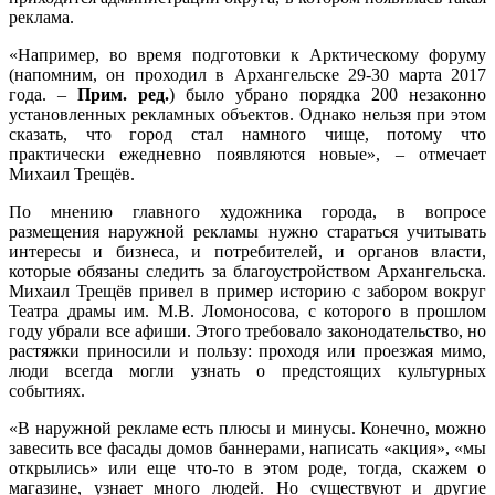
реклама.
«Например, во время подготовки к Арктическому форуму
(напомним, он проходил в Архангельске 29-30 марта 2017
года. –
Прим. ред.
) было убрано порядка 200 незаконно
установленных рек­ламных объектов. Однако нельзя при этом
сказать, что город стал намного чище, потому что
практически ежедневно появляются новые», – отмечает
Михаил Трещёв.
По мнению главного художника города, в вопросе
размещения наружной рекламы нужно стараться учитывать
интересы и бизнеса, и потребителей, и органов власти,
которые обязаны следить за благоустройством Архангельска.
Михаил Трещёв привел в пример историю с забором вокруг
Театра драмы им. М.В. Ломоносова, с которого в прошлом
году убрали все афиши. Этого требовало законодательство, но
растяжки приносили и пользу: проходя или проезжая мимо,
люди всегда могли узнать о предстоящих культурных
событиях.
«В наружной рекламе есть плюсы и минусы. Конечно, можно
завесить все фасады домов баннерами, написать «акция», «мы
открылись» или еще что-то в этом роде, тогда, скажем о
магазине, узнает много людей. Но существуют и другие