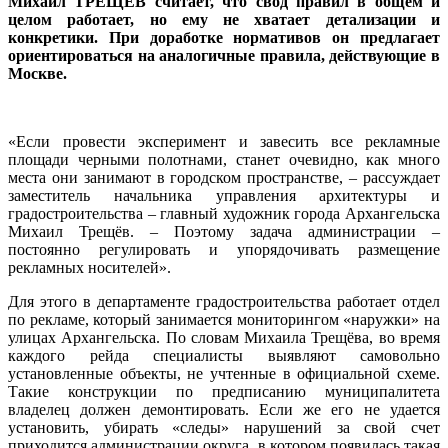
Михаил ТРЕЩЁВ считает, что свод правил в общем и
целом работает, но ему не хватает детализации и
конкретики. При доработке нормативов он предлагает
ориентироваться на аналогичные правила, действующие в
Москве.
«Если провести эксперимент и завесить все рекламные
площади черными полотнами, станет очевидно, как много
места они занимают в городском пространстве, – рассуждает
заместитель начальника управления архитектуры и
градостроительства – главный художник города Архангельска
Михаил Трещёв. – Поэтому задача администрации –
постоянно регулировать и упорядочивать размещение
рекламных носителей».
Для этого в департаменте градостроительства работает отдел
по рекламе, который занимается мониторингом «наружки» на
улицах Архангельска. По словам Михаила Трещёва, во время
каждого рейда специалисты выявляют самовольно
установленные объекты, не учтенные в официальной схеме.
Такие конструкции по предписанию муниципалитета
владелец должен демонтировать. Если же его не удается
установить, убирать «следы» нарушений за свой счет
приходится администрации округа, в котором появилась такая