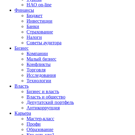
НАО on-line
Финансы
Бюджет
Инвестиции
Банки
Страхование
Налоги
Советы аудитора
Бизнес
Компании
Малый бизнес
Конфликты
Торговля
Исследования
Технологии
Власть
Бизнес и власть
Власть и общество
Депутатский портфель
Антикоррупция
Карьера
Мастер-класс
Профи
Образование
Кто есть кто?