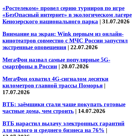
«Ростелеком» провел серию турниров по игре
«БезОпасный интернет» в экологическом лагере
Кенозерского национального парка
|
31.07.2026
Внимание на экран: Wink первым из онлайн-
кинотеатров совместно с МЧС России запустил
экстренные оповещения
|
22.07.2026
МегаФон назвал самые популярные 5G-
смартфоны в России
|
20.07.2026
МегаФон охватил 4G-сигналом десятки
километров главной трассы Поморья
|
17.07.2026
ВТБ: заёмщики стали чаще покупать готовые
частные дома, чем строить
|
14.07.2026
ВТБ нарастил выдачу электронных гарантий
для малого и среднего бизнеса на 76%
|