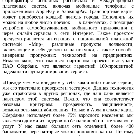
форм-факторы основных российских и международных
платежных систем, включая мобильные телефоны с
приложениями ApplePay и SamsungPay. Транспортные карты
может приобрести каждый житель города. Пополнять их
можно на любое число поездок — в банкоматах, с помощью
устройств самообслуживания, мобильного приложения и
через онлайн-сервисы в сети Интернет. Также проектом
предусматриваются интеграция с национальной платежной
системой «Мир», различные продукты лояльности,
включающие в себя дисконты на покупки, а также способы
внедрения пропускных технологий на предприятиях.
Немаловажно, что главным партнером проекта выступает
ПАО Сбербанк, что является гарантией 100-процентной
надежности функционирования сервиса.
«Прежде чем мы внедряем у себя какой-либо новый сервис,
мы его тщательно проверяем и тестируем. Данная технология
уже отработана в других регионах, где наш банк является
партнером этой системы. Важно, что она соответствует
базовым критериям: прозрачность, защищенность,
возможность масштабирования. Только в Архангельске карты
Сбербанка использует более 75% взрослого населения: мы
являемся одними из лидеров по безналичной оплате товаров и
услуг. У нас самая большая сеть отделений, более 400
банкоматов, через которые можно пополнять карты. Поэтому