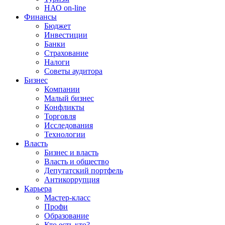
НАО on-line
Финансы
Бюджет
Инвестиции
Банки
Страхование
Налоги
Советы аудитора
Бизнес
Компании
Малый бизнес
Конфликты
Торговля
Исследования
Технологии
Власть
Бизнес и власть
Власть и общество
Депутатский портфель
Антикоррупция
Карьера
Мастер-класс
Профи
Образование
Кто есть кто?