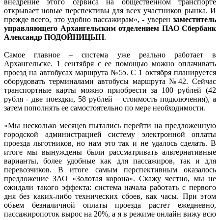
внедрение этого сервиса на общественном транспорте
открывает новые перспективы для всех участников рынка. И
прежде всего, это удобно пассажирам», - уверен
заместитель
управляющего Архангельским отделением ПАО Сбербанк
Александр ПОДОЙНИЦЫН
.
Самое главное – система уже реально работает в
Архангельске. 1 сентября с ее помощью можно оплачивать
проезд на автобусах маршрута №5э. С 1 октября планируется
оборудовать терминалами автобусы маршрута №42. Сейчас
транспортные карты можно приобрести за 100 рублей (42
рубля - две поездки, 58 рублей – стоимость подключения), а
затем пополнять ее самостоятельно по мере необходимости.
«Мы несколько месяцев пытались перейти на предложенную
городской администрацией систему электронной оплаты
проезда льготников, но нам это так и не удалось сделать. В
итоге мы вынуждены были рассматривать альтернативные
варианты, более удобные как для пассажиров, так и для
перевозчиков. В итоге самым перспективным оказалось
предложение ЗАО «Золотая корона». Скажу честно, мы не
ожидали такого эффекта: система начала работать с первого
дня без каких-либо технических сбоев, как часы. При этом
объем безналичной оплаты проезда растет ежедневно,
пассажиропоток вырос на 20%, а я в режиме онлайн вижу всю