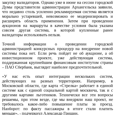
закупку валидаторов. Однако уже в июне на сессии городской
Думы представители администрации Архангельска заявили,
что недавно столь усиленно рекламируемая система является
морально устаревшей, невозможно ее модернизировать и
расширять область применения. Затем при проведении
аукционов на маршруты в качестве условия была указана
совсем другая система, в которой купленные ранее
валидаторы использовать нельзя.
Точной информации о проведении городской
администрацией конкурсных процедур на внедрение новой
системы пока нет. Если речь пойдет не об аукционе, а об
инвестиционном проекте, уже действующая система,
поддержанная крупнейшим финансовым институтом страны
– ПАО Сбербанк, выглядит наиболее предпочтительной.
«У нас есть опыт интеграции нескольких систем,
действующих на разных территориях. Например, в
Московской области, где карта «Стрелка» работает в единой
системе как с единой социальной картой москвича, так и с
другими картами льготников. Технически все эти вопросы
решаемы, при этом везде, где мы внедряли наш проект, не
требовалось какое-либо повышение платы за проезд.
Наоборот: по факту пассажиры в итоге стали платить
меньше», - подчеркнул Александр Гришин.