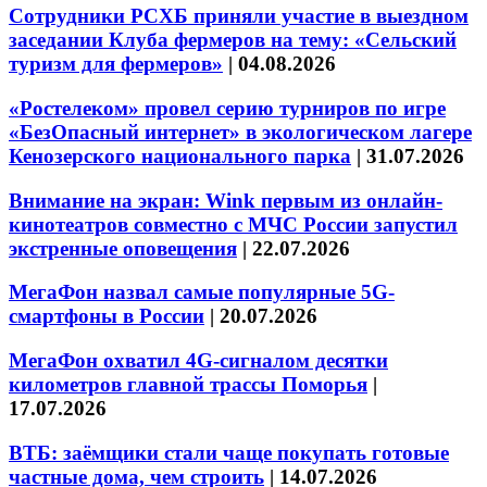
Сотрудники РСХБ приняли участие в выездном
заседании Клуба фермеров на тему: «Сельский
туризм для фермеров»
|
04.08.2026
«Ростелеком» провел серию турниров по игре
«БезОпасный интернет» в экологическом лагере
Кенозерского национального парка
|
31.07.2026
Внимание на экран: Wink первым из онлайн-
кинотеатров совместно с МЧС России запустил
экстренные оповещения
|
22.07.2026
МегаФон назвал самые популярные 5G-
смартфоны в России
|
20.07.2026
МегаФон охватил 4G-сигналом десятки
километров главной трассы Поморья
|
17.07.2026
ВТБ: заёмщики стали чаще покупать готовые
частные дома, чем строить
|
14.07.2026