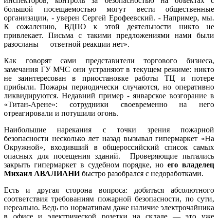
инспекторов, контроль за безопасностью на объектах с
большой посещаемостью могут вести общественные
организации, - уверен Сергей Ерофеевский. - Например, мы.
К сожалению, ВДПО к этой деятельности никто не
привлекает. Письма с такими предложениями нами были
разосланы — ответной реакции нет».
Как говорят сами представители торгового бизнеса,
замечания ГУ МЧС они устраняют в текущем режиме: никто
не заинтересован в приостановке работы ТЦ и потере
прибыли. Пожары периодически случаются, но оперативно
ликвидируются. Недавний пример - январское возгорание в
«Титан-Арене»: сотрудники своевременно на него
отреагировали и потушили огонь.
Наибольшие нарекания с точки зрения пожарной
безопасности несколько лет назад вызывал гипермаркет «На
Окружной», входивший в общероссийский список самых
опасных для посещения зданий. Проверяющие пытались
закрыть гипермаркет в судебном порядке, но
его владелец
Михаил АВАЛИАНИ
быстро разобрался с недоработками.
Есть и другая сторона вопроса: добиться абсолютного
соответствия требованиям пожарной безопасности, по сути,
нереально. Ведь по нормативам даже наличие электрочайника
в офисе и электрической розетки на складе — это уже