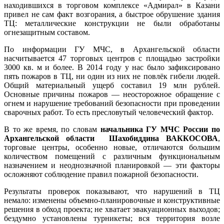
находившихся в торговом комплексе «Адмирал» в Казани
привел не сам факт возгорания, а быстрое обрушение здания
ТЦ: металлические конструкции не были обработаны
огнезащитным составом.
По информации ГУ МЧС, в Архангельской области
насчитывается 47 торговых центров с площадью застройки
3000 кв. м и более. В 2014 году у нас было зафиксировано
пять пожаров в ТЦ, ни один из них не повлёк гибели людей.
Общий материальный ущерб составил 19 млн рублей.
Основные причины пожаров — неосторожное обращение с
огнем и нарушение требований безопасности при проведении
сварочных работ. То есть пресловутый человеческий фактор.
В то же время, по словам
начальника ГУ МЧС России по
Архангельской области Шахобиддина ВАККОСОВА
,
торговые центры, особенно новые, отличаются большим
количеством помещений с различным функциональным
назначением и неоднозначной планировкой — эти факторы
осложняют соблюдение правил пожарной безопасности.
Результаты проверок показывают, что нарушений в ТЦ
немало: изменены объемно-планировочные и конструктивные
решения в обход проекта; не хватает эвакуационных выходов;
бездумно установлены турникеты; вся территория возле