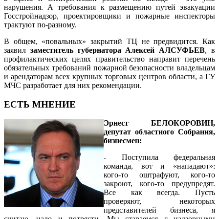
нарушения. А требования к размещению путей эвакуации
Госстройнадзор, проектировщики и пожарные инспекторы
трактуют по-разному.
В общем, «повальных» закрытий ТЦ не предвидится. Как
заявил
заместитель губернатора Алексей АЛСУФЬЕВ
, в
профилактических целях правительство направит перечень
обязательных требований пожарной безопасности владельцам
и арендаторам всех крупных торговых центров области, а ГУ
МЧС разработает для них рекомендации.
ЕСТЬ МНЕНИЕ
Эрнест БЕЛОКОРОВИН,
депутат областного Собрания,
бизнесмен:
- Поступила федеральная
команда, вот и «нападают»:
кого-то оштрафуют, кого-то
закроют, кого-то предупредят.
Все как всегда. Пусть
проверяют, некоторых
представителей бизнеса, я
считаю, надо и потрясти. Мы стараемся с надзорными