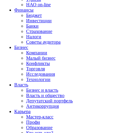
НАО on-line
Финансы
Бюджет
Инвестиции
Банки
Страхование
Налоги
Советы аудитора
Бизнес
Компании
Малый бизнес
Конфликты
Торговля
Исследования
Технологии
Власть
Бизнес и власть
Власть и общество
Депутатский портфель
Антикоррупция
Карьера
Мастер-класс
Профи
Образование
Кто есть кто?