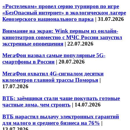
«Ростелеком» провел серию турниров по игре
«БезОпасный интернет» в экологическом лагере
Кенозерского национального парка
|
31.07.2026
Внимание на экран: Wink первым из онлайн-
кинотеатров совместно с МЧС России запустил
экстренные оповещения
|
22.07.2026
МегаФон назвал самые популярные 5G-
смартфоны в России
|
20.07.2026
МегаФон охватил 4G-сигналом десятки
километров главной трассы Поморья
|
17.07.2026
ВТБ: заёмщики стали чаще покупать готовые
частные дома, чем строить
|
14.07.2026
ВТБ нарастил выдачу электронных гарантий
для малого и среднего бизнеса на 76%
|
13.07.2026