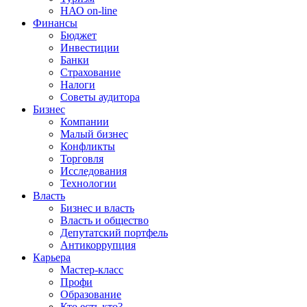
НАО on-line
Финансы
Бюджет
Инвестиции
Банки
Страхование
Налоги
Советы аудитора
Бизнес
Компании
Малый бизнес
Конфликты
Торговля
Исследования
Технологии
Власть
Бизнес и власть
Власть и общество
Депутатский портфель
Антикоррупция
Карьера
Мастер-класс
Профи
Образование
Кто есть кто?