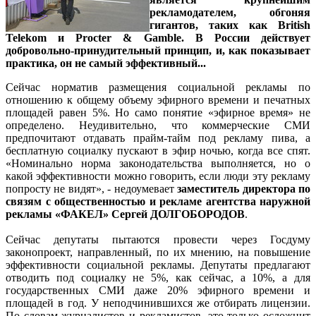
рекламодателем, обгоняя
гигантов, таких как British
Telekom и Procter & Gamble. В России действует
добровольно-принудительный принцип, и, как показывает
практика, он не самый эффективный...
Сейчас норматив размещения социальной рекламы по
отношению к общему объему эфирного времени и печатных
площадей равен 5%. Но само понятие «эфирное время» не
определено. Неудивительно, что коммерческие СМИ
предпочитают отдавать прайм-тайм под рекламу пива, а
бесплатную социалку пускают в эфир ночью, когда все спят.
«Номинально норма законодательства выполняется, но о
какой эффективности можно говорить, если люди эту рекламу
попросту не видят», - недоумевает
заместитель директора по
связям с общественностью и рекламе агентства наружной
рекламы «ФАКЕЛ» Сергей ДОЛГОБОРОДОВ
.
Сейчас депутаты пытаются провести через Госдуму
законопроект, направленный, по их мнению, на повышение
эффективности социальной рекламы. Депутаты предлагают
отводить под социалку не 5%, как сейчас, а 10%, а для
государственных СМИ даже 20% эфирного времени и
площадей в год. У неподчинившихся же отбирать лицензии.
По словам журналистов и рекламистов, это только осложнит