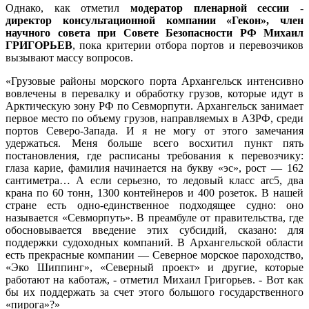
Однако, как отметил
модератор пленарной сессии -
директор консультационной компании «Гекон», член
научного совета при Совете Безопасности РФ Михаил
ГРИГОРЬЕВ
, пока критерии отбора портов и перевозчиков
вызывают массу вопросов.
«Грузовые районы морского порта Архангельск интенсивно
вовлечены в перевалку и обработку грузов, которые идут в
Арктическую зону РФ по Севморпути. Архангельск занимает
первое место по объему грузов, направляемых в АЗРФ, среди
портов Северо-Запада. И я не могу от этого замечания
удержаться. Меня больше всего восхитил пункт пять
постановления, где расписаны требования к перевозчику:
глаза карие, фамилия начинается на букву «эс», рост — 162
сантиметра… А если серьезно, то ледовый класс arc5, два
крана по 60 тонн, 1300 контейнеров и 400 розеток. В нашей
стране есть одно-единственное подходящее судно: оно
называется «Севморпуть». В преамбуле от правительства, где
обосновывается введение этих субсидий, сказано: для
поддержки судоходных компаний. В Архангельской области
есть прекрасные компании — Северное морское пароходство,
«Эко Шиппинг», «Северный проект» и другие, которые
работают на каботаж, - отметил Михаил Григорьев. - Вот как
бы их поддержать за счет этого большого государственного
«пирога»?»