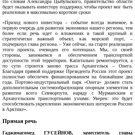
По словам Александра Цыбульского, правительство области
будет оказывать инвестору поддержку, чтобы проект мог быть
реализован в максимально короткие сроки
«Приход нового инвестора – событие всегда значимое, в
первую очередь для развития экономики нашего региона, тем
более если речь идет о вложениях в такой крупный и
стратегически важный объект, как морской порт, –
подчеркнул глава региона. – Уже сейчас, на старте реализации
этого проекта, очевиден его потенциал. Мы, со своей
стороны, занимаемся и обеспечением транспортной
доступности этой территории. Капитально ремонтируется, а
по сути строится заново трасса Архангельск – Онега.
Благодаря прямой поддержке Президента России этот проект
полностью обеспечен финансированием на ближайшие два
года. Портово-индустриальный парк «Онега» должен стать
дополнительным системообразующим опорным элементом в
развитии всего Севморпути, наряду с Мурманским и
Архангельским транспортными узлами. Уверен: это будет
способствовать укреплению экономических интересов России
в Арктике».
Прямая речь
Гаджимагомед ГУСЕЙНОВ, заместитель главы