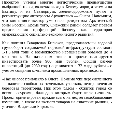
Проектом учтены многие логистические преимущества
выбранной точки, включая выход к Белому морю, а затем и на
Балтику, и на Севморпуть, железнодорожным путям и
реконструкцию автотрассы Архангельск — Онега. Напомним,
что компания-инвестор уже стала резидентом Арктической
зоны России. Кроме того, Онежский район обладает правом
представления преференций бизнесу как территория
опережающего социально-экономического развития.
Как пояснил Владислав Бирюков, предполагаемый годовой
грузооборот создаваемой портовой инфраструктуры составит
1-1,5 млн тонн с возможностью наращивания объемов до 4
млн тонн. На начальном этапе в проект планируется
инвестировать более 900 млн рублей. Общий размер
инвестиций (до 2030 года) оценивается в 32 млрд рублей - с
учетом создания комплекса промышленных производств.
«Нас многое привлекло в Онеге. Помимо уже перечисленного
— наличие свободных земельных участков, неограниченная
береговая территория. При этом рядом - обжитой город со
всеми ресурсами, благодаря которым будет легче начинать.
Проект ориентирован прежде всего на нефтегазодобывающие
компании, а также на экспорт товаров на азиатские рынки», -
уточнил Владислав Бирюков.