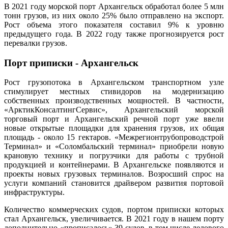
В 2021 году морской порт Архангельск обработал более 5 млн
тонн грузов, из них около 25% было отправлено на экспорт.
Рост объема этого показателя составил 9% к уровню
предыдущего года. В 2022 году также прогнозируется рост
перевалки грузов.
Порт приписки - Архангельск
Рост грузопотока в Архангельском транспортном узле
стимулирует местных стивидоров на модернизацию
собственных производственных мощностей. В частности,
«АрктикКонсалтингСервис», Архангельский морской
торговый порт и Архангельский речной порт уже ввели
новые открытые площадки для хранения грузов, их общая
площадь - около 15 гектаров. «Межрегионтрубопроводстрой
Терминал» и «Соломбальский терминал» приобрели новую
крановую технику и погрузчики для работы с трубной
продукцией и контейнерами. В Архангельске появляются и
проекты новых грузовых терминалов. Возросший спрос на
услуги компаний становится драйвером развития портовой
инфраструктуры.
Количество коммерческих судов, портом приписки которых
стал Архангельск, увеличивается. В 2021 году в нашем порту
дополнительно «прописалось» 39 судов, в том числе ледового