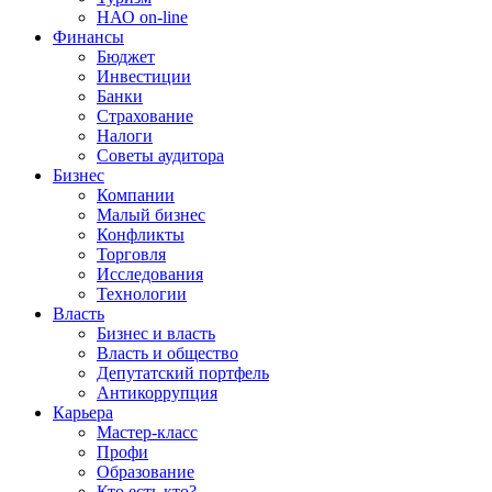
НАО on-line
Финансы
Бюджет
Инвестиции
Банки
Страхование
Налоги
Советы аудитора
Бизнес
Компании
Малый бизнес
Конфликты
Торговля
Исследования
Технологии
Власть
Бизнес и власть
Власть и общество
Депутатский портфель
Антикоррупция
Карьера
Мастер-класс
Профи
Образование
Кто есть кто?