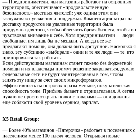
— Предприниматели, чьи магазины работают на островных
территориях, обеспечивают «продовольственную
безопасность» местных жителей: уже одним этим они
заслуживают уважения и поддержки. Компенсация затрат на
доставку продуктов на удаленные территории была
придумана для того, чтобы облегчить бремя бизнеса, чтобы он
чувствовал внимание к себе. Хотя предприниматели — люди
свободные, им лишь бы не мешали. А когда все же
предлагают помощь, она должна быть доступной. Насколько я
знаю, эту субсидию «выбирали» одни и те же люди — те, кто
приноровился так работать.
Если действующим магазинам станет тяжело без бюджетной
помощи и их владельцы примут решение закрываться, думаю,
федеральные сети не будут заинтересованы в том, чтобы
занять эту нишу за счет своих микроформатов.
Эффективность на островах в разы меньше, покупательская
способность тоже. Прибыль бывает и отрицательная. А сетям
нужно не просто открыть полки с товарами — они должны
еще соблюсти свой уровень сервиса, зарплат.
X5 Retail Group:
— Более 40% магазинов «Пятерочка» работает в поселениях с
населением менее 100 тысяч человек. Открывая новые