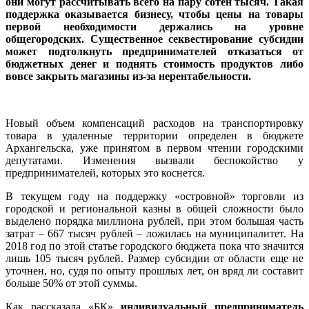
они могут рассчитывать всего на пару сотен тысяч. Такая
поддержка оказывается бизнесу, чтобы цены на товары
первой необходимости держались на уровне
общегородских. Существенное секвестирование субсидии
может подтолкнуть предпринимателей отказаться от
бюджетных денег и поднять стоимость продуктов либо
вовсе закрыть магазины из-за нерентабельности.
Новый объем компенсаций расходов на транспортировку
товара в удаленные территории определен в бюджете
Архангельска, уже принятом в первом чтении городскими
депутатами. Изменения вызвали беспокойство у
предпринимателей, которых это коснется.
В текущем году на поддержку «островной» торговли из
городской и региональной казны в общей сложности было
выделено порядка миллиона рублей, при этом большая часть
затрат – 667 тысяч рублей – ложилась на муниципалитет. На
2018 год по этой статье городского бюджета пока что значится
лишь 105 тысяч рублей. Размер субсидии от области еще не
уточнен, но, судя по опыту прошлых лет, он вряд ли составит
больше 50% от этой суммы.
Как рассказала «БК»
индивидуальный предприниматель