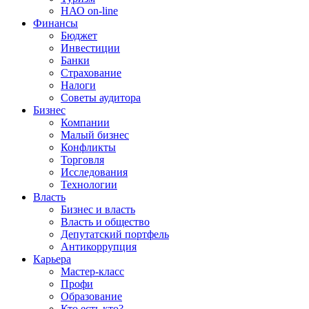
НАО on-line
Финансы
Бюджет
Инвестиции
Банки
Страхование
Налоги
Советы аудитора
Бизнес
Компании
Малый бизнес
Конфликты
Торговля
Исследования
Технологии
Власть
Бизнес и власть
Власть и общество
Депутатский портфель
Антикоррупция
Карьера
Мастер-класс
Профи
Образование
Кто есть кто?