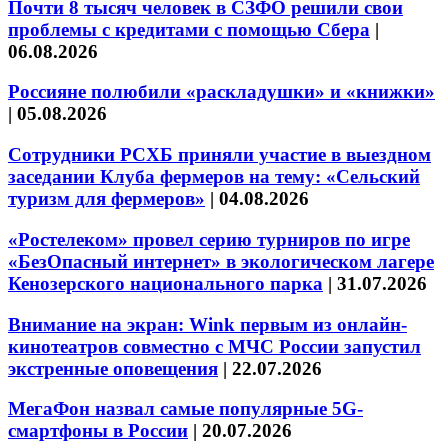
Почти 8 тысяч человек в СЗФО решили свои
проблемы с кредитами с помощью Сбера
|
06.08.2026
Россияне полюбили «раскладушки» и «книжки»
|
05.08.2026
Сотрудники РСХБ приняли участие в выездном
заседании Клуба фермеров на тему: «Сельский
туризм для фермеров»
|
04.08.2026
«Ростелеком» провел серию турниров по игре
«БезОпасный интернет» в экологическом лагере
Кенозерского национального парка
|
31.07.2026
Внимание на экран: Wink первым из онлайн-
кинотеатров совместно с МЧС России запустил
экстренные оповещения
|
22.07.2026
МегаФон назвал самые популярные 5G-
смартфоны в России
|
20.07.2026