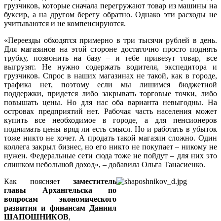
грузчиков, которые сначала перегружают товар из машины на
буксир, а на другом берегу обратно. Однако эти расходы не
учитываются и не компенсируются.
«Переезды обходятся примерно в три тысячи руб­лей в день.
Для магазинов на этой стороне достаточно просто поднять
трубку, позвонить на базу – и тебе привезут товар, все
выгрузят. Не нужно содержать водителя, экспедитора и
грузчиков. Спрос в наших магазинах не такой, как в городе,
трафика нет, поэтому если мы лишимся бюджетной
поддержки, придется либо закрывать торговые точки, либо
повышать цены. Но для нас оба варианта невыгодны. На
островах предприятий нет. Рабочая часть населения может
купить все необходимое в городе, а для пенсионеров
поднимать цены вряд ли есть смысл. Но и работать в убыток
тоже никто не хочет. А продать такой магазин сложно. Один
коллега закрыл бизнес, но его никто не покупает – никому не
нужен. Федеральные сети сюда тоже не пойдут – для них это
слишком небольшой доход», – добавила Ольга Танасиенко.
Как поясняет
заместитель
главы Архангельска по
вопросам экономического
развития и финансам Даниил
ШАПОШНИКОВ
,