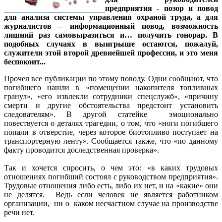
предприятия - позор и повод
для анализа системы управления охраной труда, а для
журналистов – информационный повод, возможность
лишний раз самовыразиться и… получить гонорар. В
подобных случаях в выигрыше остаются, пожалуй,
служители этой второй древнейшей профессии, и это меня
беспокоит...
Прочел все публикации по этому поводу. Одни сообщают, что
погибшего нашли в «помещении накопителя топливных
гранул», «его извлекли сотрудники спецслужб», «причину
смерти и другие обстоятельства предстоит установить
следователям». В другой статейке эмоционально
повествуется о деталях трагедии, о том, что «ноги погибшего
попали в отверстие, через которое биотопливо поступает на
транспортерную ленту». Сообщается также, что «по данному
факту проводится доследственная проверка».
Так и хочется спросить, о чем это: «в каких трудовых
отношениях погибший состоял с руководством предприятия».
Трудовые отношения либо есть, либо их нет, и на «какие» они
не делятся. Ведь если человек не является работником
организации, ни о каком несчастном случае на производстве
речи нет.