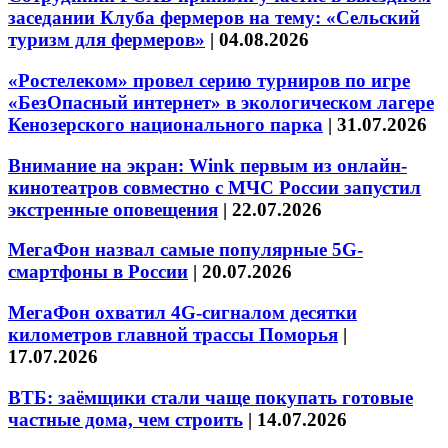
заседании Клуба фермеров на тему: «Сельский
туризм для фермеров»
|
04.08.2026
«Ростелеком» провел серию турниров по игре
«БезОпасный интернет» в экологическом лагере
Кенозерского национального парка
|
31.07.2026
Внимание на экран: Wink первым из онлайн-
кинотеатров совместно с МЧС России запустил
экстренные оповещения
|
22.07.2026
МегаФон назвал самые популярные 5G-
смартфоны в России
|
20.07.2026
МегаФон охватил 4G-сигналом десятки
километров главной трассы Поморья
|
17.07.2026
ВТБ: заёмщики стали чаще покупать готовые
частные дома, чем строить
|
14.07.2026