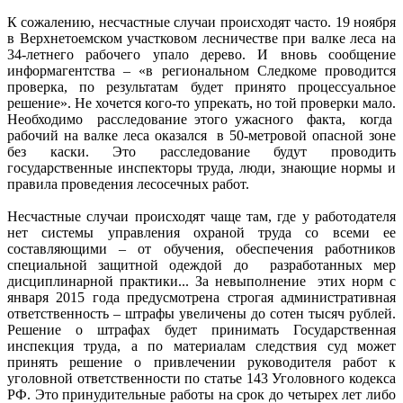
К сожалению, несчастные случаи происходят часто. 19 ноября
в Верхнетоемском участковом лесничестве при валке леса на
34-летнего рабочего упало дерево. И вновь сообщение
информагентства – «в региональном Следкоме проводится
проверка, по результатам будет принято процессуальное
решение». Не хочется кого-то упрекать, но той проверки мало.
Необходимо расследование этого ужасного факта, когда
рабочий на валке леса оказался в 50-метровой опасной зоне
без каски. Это расследование будут проводить
государственные инспекторы труда, люди, знающие нормы и
правила проведения лесосечных работ.
Несчастные случаи происходят чаще там, где у работодателя
нет системы управления охраной труда со всеми ее
составляющими – от обучения, обеспечения работников
специальной защитной одеждой до разработанных мер
дисциплинарной практики... За невыполнение этих норм с
января 2015 года предусмотрена строгая административная
ответственность – штрафы увеличены до сотен тысяч рублей.
Решение о штрафах будет принимать Государственная
инспекция труда, а по материалам следствия суд может
принять решение о привлечении руководителя работ к
уголовной ответственности по статье 143 Уголовного кодекса
РФ. Это принудительные работы на срок до четырех лет либо