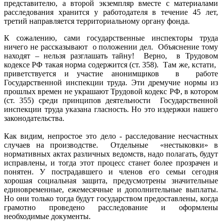
представителю, а второй экземпляр вместе с материалами
расследования хранится у работодателя в течение 45 лет,
третий направляется территориальному органу фонда.
К сожалению, сами государственные инспекторы труда
ничего не рассказывают о положении дел. Объяснение тому
находят – нельзя разглашать тайну! Верно, в Трудовом
кодексе РФ такая норма содержится (ст. 358). Там же, кстати,
приветствуется и участие анонимщиков в работе
Государственной инспекции труда. Эти дремучие нормы из
прошлых времен не украшают Трудовой кодекс РФ, в котором
(ст. 355) среди принципов деятельности Государственной
инспекции труда указана гласность. Но это издержки нашего
законодательства.
Как видим, непростое это дело - расследование несчастных
случаев на производстве. Отдельные «нестыковки» в
нормативных актах различных ведомств, надо полагать, будут
исправлены, и тогда этот процесс станет более прозрачен и
понятен. У пострадавшего и членов его семьи сегодня
хорошая социальная защита, предусмотрены значительные
единовременные, ежемесячные и дополнительные выплаты.
Но они только тогда будут государством предоставлены, когда
грамотно проведено расследование и оформлены
необходимые документы.