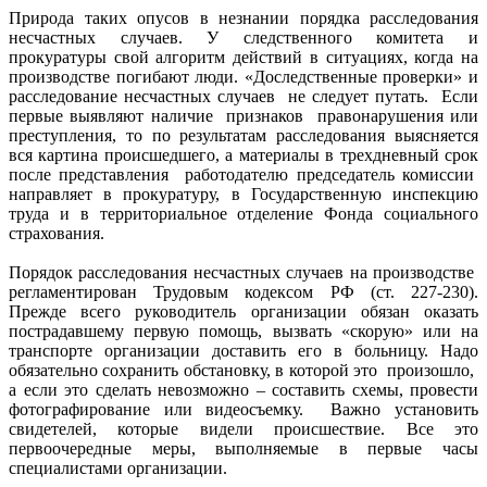
Природа таких опусов в незнании порядка расследования
несчастных случаев. У следственного комитета и
прокуратуры свой алгоритм действий в ситуациях, когда на
производстве погибают люди. «Доследственные проверки» и
расследование несчастных случаев не следует путать. Если
первые выявляют наличие признаков правонарушения или
преступления, то по результатам расследования выясняется
вся картина происшедшего, а материалы в трехдневный срок
после представления работодателю председатель комиссии
направляет в прокуратуру, в Государственную инспекцию
труда и в территориальное отделение Фонда социального
страхования.
Порядок расследования несчастных случаев на производстве
регламентирован Трудовым кодексом РФ (ст. 227-230).
Прежде всего руководитель организации обязан оказать
пострадавшему первую помощь, вызвать «скорую» или на
транспорте организации доставить его в больницу. Надо
обязательно сохранить обстановку, в которой это произошло,
а если это сделать невозможно – составить схемы, провести
фотографирование или видеосъемку. Важно установить
свидетелей, которые видели происшествие. Все это
первоочередные меры, выполняемые в первые часы
специалистами организации.