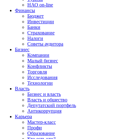
НАО on-line
Финансы
Бюджет
Инвестиции
Банки
Страхование
Налоги
Советы аудитора
Бизнес
Компании
Малый бизнес
Конфликты
Торговля
Исследования
Технологии
Власть
Бизнес и власть
Власть и общество
Депутатский портфель
Антикоррупция
Карьера
Мастер-класс
Профи
Образование
Кто есть кто?