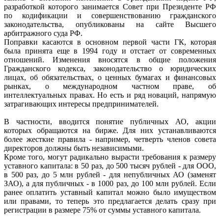
разработкой которого занимается Совет при Президенте РФ
по кодификации и совершенствованию гражданского
законодательства, опубликованы на сайте Высшего
арбитражного суда РФ.
Поправки касаются в основном первой части ГК, которая
была принята еще в 1994 году и отстает от современных
отношений. Изменения вносятся в общие положения
Гражданского кодекса, законодательство о юридических
лицах, об обязательствах, о ценных бумагах и финансовых
рынках, о международном частном праве, об
интеллектуальных правах. Но есть и ряд новаций, напрямую
затрагивающих интересы предпринимателей.
В частности, вводится понятие публичных АО, акции
которых обращаются на бирже. Для них устанавливаются
более жесткие правила - например, четверть членов совета
директоров должны быть независимыми.
Кроме того, могут радикально вырасти требования к размеру
уставного капитала: в 50 раз, до 500 тысяч рублей - для ООО,
в 500 раз, до 5 млн рублей - для непубличных АО (заменят
ЗАО), а для публичных - в 1000 раз, до 100 млн рублей. Если
ранее оплатить уставный капитал можно было имуществом
или правами, то теперь это предлагается делать сразу при
регистрации в размере 75% от суммы уставного капитала.