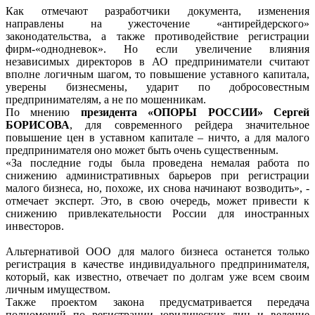
Как отмечают разработчики документа, изменения
направлены на ужесточение «антирейдерского»
законодательства, а также противодействие регистрации
фирм-«однодневок». Но если увеличение влияния
независимых директоров в АО предприниматели считают
вполне логичным шагом, то повышение уставного капитала,
уверены бизнесмены, ударит по добросовестным
предпринимателям, а не по мошенникам.
По мнению
президента «ОПОРЫ РОССИИ» Сергей
БОРИСОВА
, для современного рейдера значительное
повышение цен в уставном капитале – ничто, а для малого
предпринимателя оно может быть очень существенным.
«За последние годы была проведена немалая работа по
снижению административных барьеров при регистрации
малого бизнеса, но, похоже, их снова начинают возводить», -
отмечает эксперт. Это, в свою очередь, может привести к
снижению привлекательности России для иностранных
инвесторов.
Альтернативой ООО для малого бизнеса останется только
регистрация в качестве индивидуального предпринимателя,
который, как известно, отвечает по долгам уже всем своим
личным имуществом.
Также проектом закона предусматривается передача
полномочий по регистрации юридических лиц и ведение