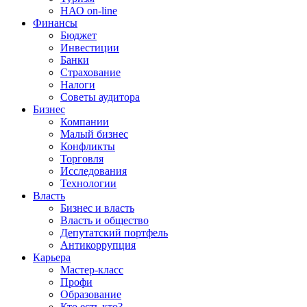
НАО on-line
Финансы
Бюджет
Инвестиции
Банки
Страхование
Налоги
Советы аудитора
Бизнес
Компании
Малый бизнес
Конфликты
Торговля
Исследования
Технологии
Власть
Бизнес и власть
Власть и общество
Депутатский портфель
Антикоррупция
Карьера
Мастер-класс
Профи
Образование
Кто есть кто?