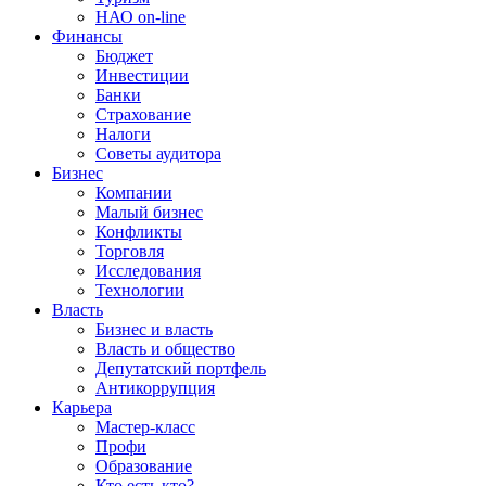
НАО on-line
Финансы
Бюджет
Инвестиции
Банки
Страхование
Налоги
Советы аудитора
Бизнес
Компании
Малый бизнес
Конфликты
Торговля
Исследования
Технологии
Власть
Бизнес и власть
Власть и общество
Депутатский портфель
Антикоррупция
Карьера
Мастер-класс
Профи
Образование
Кто есть кто?