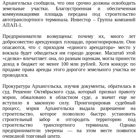
Архангельска сообщила, что они срочно должны освободить
земельные участки. Благоустроенная и обеспеченная
коммуникациями площадь передана под строительство
автотранспортного терминала. Инвестор – Группа компаний
АПАП-1.
Предприниматели возмущены: почему их, много лет
добросовестно арендующих площади, проигнорировали. Они
опасаются, что с приходом «единого арендатора» место у
вокзала будет обходиться им гораздо дороже. Масштаб этой
«сделки» впечатляет: она, по разным оценкам, могла принести
доход в бюджет не менее 100 млн рублей. Хотя конкурс по
продаже права аренды этого дорогого земельного участка не
проводился.
Прокуратура Архангельска, изучив документы, обратилась в
суд. Решение Октябрьского суда, который признал правоту
мэрии, обжаловано в областном суде, а значит еще не
вступило в законную силу. Проигнорировав судебный
процесс, мэрия Архангельска выдала разрешение на
строительство, которое позволило быстро установить
строительный забор и отгородить территорию под
строительство транспортного терминала. Однако
предприниматели уверены — на этом месте появится
очередной торговый центр.