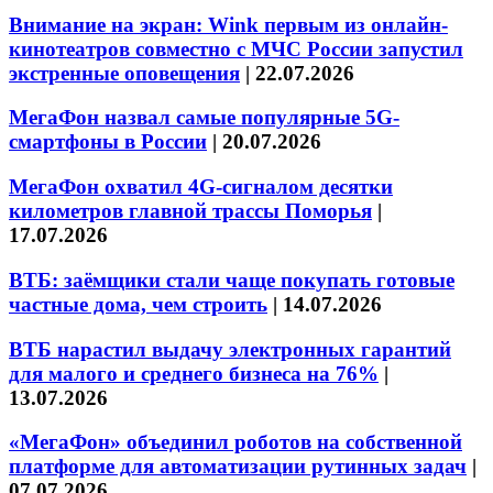
Внимание на экран: Wink первым из онлайн-
кинотеатров совместно с МЧС России запустил
экстренные оповещения
|
22.07.2026
МегаФон назвал самые популярные 5G-
смартфоны в России
|
20.07.2026
МегаФон охватил 4G-сигналом десятки
километров главной трассы Поморья
|
17.07.2026
ВТБ: заёмщики стали чаще покупать готовые
частные дома, чем строить
|
14.07.2026
ВТБ нарастил выдачу электронных гарантий
для малого и среднего бизнеса на 76%
|
13.07.2026
«МегаФон» объединил роботов на собственной
платформе для автоматизации рутинных задач
|
07.07.2026