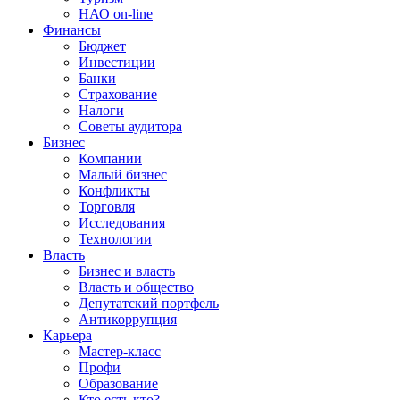
НАО on-line
Финансы
Бюджет
Инвестиции
Банки
Страхование
Налоги
Советы аудитора
Бизнес
Компании
Малый бизнес
Конфликты
Торговля
Исследования
Технологии
Власть
Бизнес и власть
Власть и общество
Депутатский портфель
Антикоррупция
Карьера
Мастер-класс
Профи
Образование
Кто есть кто?