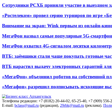
Сотрудники РСХБ приняли участие в выездном за
«Ростелеком» провел серию турниров по игре «Б
Внимание на экран: Wink первым из онлайн-кино
МегаФон назвал самые популярные 5G-смартфон
МегаФон охватил 4G-сигналом десятки километр
ВТБ: заёмщики стали чаще покупать готовые час
ВТБ нарастил выдачу электронных гарантий для 
«МегаФон» объединил роботов на собственной п
«Мегафон» разрешил подписывать исходящие вы
Телефоны редакции: +7 (8182) 20-44-02, 65-25-40, +7 (909) 556-2
E-mail:
bclass@mail.ru
(редакция),
29rbk@mail.ru
(реклама).
Поли