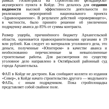
рамках госконтракта на строительство фельдшерско-
акушерского пункта в Койде. Это делалось для
создания
видимости
высокой эффективности деятельности по
реализации мероприятий национального проекта
«Здравоохранение». В результате действий «проверяющего»,
в частности, было принято решение об увеличении
подрядчику аванса до 85% от суммы контракта.
Размер ущерба, причинённого бюджету Архангельской
области, оценивается правоохранительными органами в 19
млн рублей. Как следует из материалов уголовного дела, это
деньги, полученные «Юпитером» в качестве аванса и
необоснованно перечисленные за невыполненные
строительные работы. Для рассмотрения по существу
уголовное дело направлено в Октябрьский районный суд
города Архангельска.
ФАП в Койде не достроен. Как сообщают коллеги из издания
«Север», в Койде начато строительство другого — модульного
ФАПа, с иным подрядчиком. Пока стройплощадка
представляет собой свайное поле.