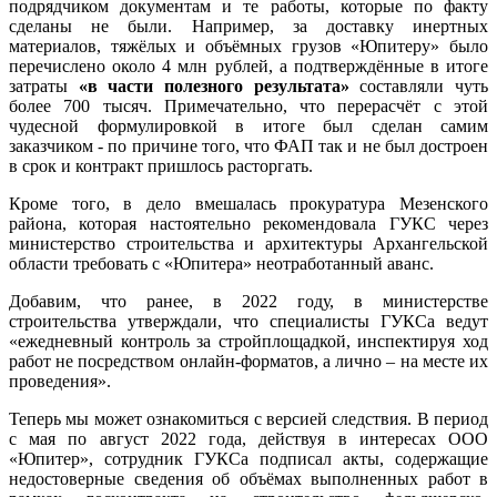
подрядчиком документам и те работы, которые по факту
сделаны не были. Например, за доставку инертных
материалов, тяжёлых и объёмных грузов «Юпитеру» было
перечислено около 4 млн рублей, а подтверждённые в итоге
затраты
«в части полезного результата»
составляли чуть
более 700 тысяч. Примечательно, что перерасчёт с этой
чудесной формулировкой в итоге был сделан самим
заказчиком - по причине того, что ФАП так и не был достроен
в срок и контракт пришлось расторгать.
Кроме того, в дело вмешалась прокуратура Мезенского
района, которая настоятельно рекомендовала ГУКС через
министерство строительства и архитектуры Архангельской
области требовать с «Юпитера» неотработанный аванс.
Добавим, что ранее, в 2022 году, в министерстве
строительства утверждали, что специалисты ГУКСа ведут
«ежедневный контроль за стройплощадкой, инспектируя ход
работ не посредством онлайн-форматов, а лично – на месте их
проведения».
Теперь мы может ознакомиться с версией следствия. В период
с мая по август 2022 года, действуя в интересах ООО
«Юпитер», сотрудник ГУКСа подписал акты, содержащие
недостоверные сведения об объёмах выполненных работ в