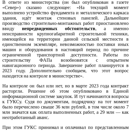
В ответе из министерства (он был опубликован в газете
«Север») сказано следующее: «На текущий момент
выполнено устройство фундамента и металлического каркаса
здания, идёт монтаж стеновых панелей. Дальнейшее
производство строительно-монтажных работ приостановлено
ввиду
непредвиденных обстоятельств
, а именно
неисправности крупногабаритной строительной техники,
имеющейся на территории данной сельской местности в
единственном экземпляре, невозможностью поставки иных
машин и оборудования в настоящий период по причине
ограниченной транспортной доступности. Работы по
строительству ФАПа возобновятся с открытием
навигационного периода. Завершение работ планируется в
2023 году. Дополнительно сообщаем, что этот вопрос
находится на контроле в министерстве».
На контроле он был или нет, но в марте 2023 года контракт
расторгли. Решение об этом опубликовано в Единой
информационной системе закупок. И тут начинаются вопросы
к ГУКСу. Судя по документам, подрядчику на тот момент
было перечислено свыше 36 млн рублей, в том числе около 7
млн значатся как оплата выполненных работ, а 29 млн — как
неотработанный аванс.
При этом ГУКС принимал и оплачивал по представленным