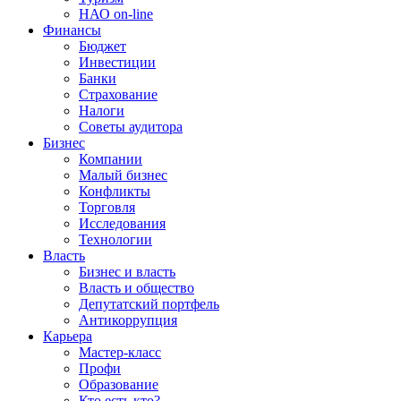
НАО on-line
Финансы
Бюджет
Инвестиции
Банки
Страхование
Налоги
Советы аудитора
Бизнес
Компании
Малый бизнес
Конфликты
Торговля
Исследования
Технологии
Власть
Бизнес и власть
Власть и общество
Депутатский портфель
Антикоррупция
Карьера
Мастер-класс
Профи
Образование
Кто есть кто?