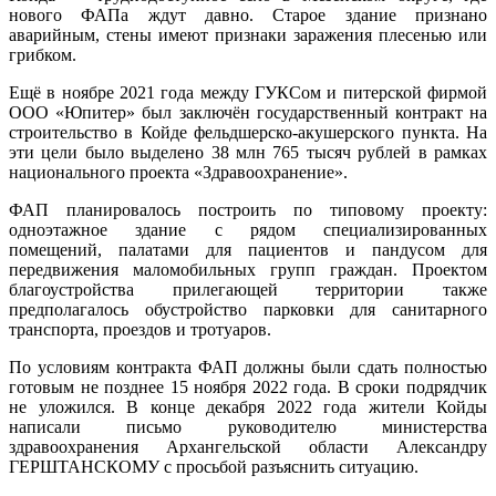
нового ФАПа ждут давно. Старое здание признано
аварийным, стены имеют признаки заражения плесенью или
грибком.
Ещё в ноябре 2021 года между ГУКСом и питерской фирмой
ООО «Юпитер» был заключён государственный контракт на
строительство в Койде фельдшерско-акушерского пункта. На
эти цели было выделено 38 млн 765 тысяч рублей в рамках
национального проекта «Здравоохранение».
ФАП планировалось построить по типовому проекту:
одноэтажное здание с рядом специализированных
помещений, палатами для пациентов и пандусом для
передвижения маломобильных групп граждан. Проектом
благоустройства прилегающей территории также
предполагалось обустройство парковки для санитарного
транспорта, проездов и тротуаров.
По условиям контракта ФАП должны были сдать полностью
готовым не позднее 15 ноября 2022 года. В сроки подрядчик
не уложился. В конце декабря 2022 года жители Койды
написали письмо руководителю министерства
здравоохранения Архангельской области Александру
ГЕРШТАНСКОМУ с просьбой разъяснить ситуацию.