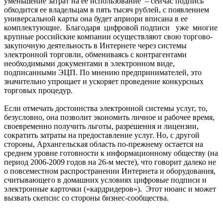
уменьшение затрат на ее использование – сейчас подпись
обходится ее владельцам в пять тысяч рублей, с появлением
универсальной карты она будет априори вписана в ее
комплектующие. Благодаря цифровой подписи уже многие
крупные российские компании осуществляют свою торгово-
закупочную деятельность в Интернете через системы
электронной торговли, обмениваясь с контрагентами
необходимыми документами в электронном виде,
подписанными ЭЦП. По мнению предпринимателей, это
значительно упрощает и ускоряет проведение конкурсных
торговых процедур.
Если отмечать достоинства электронной системы услуг, то,
безусловно, она позволит экономить личное и рабочее время,
своевременно получить льготы, разрешения и лицензии,
сократить затраты на предоставление услуг. Но, с другой
стороны, Архангельская область по-прежнему остается на
среднем уровне готовности к информационному обществу (на
период 2006-2009 годов на 26-м месте), что говорит далеко не
о повсеместном распространении Интернета и оборудования,
считывающего в домашних условиях цифровые подписи и
электронные карточки («кардридеров»). Этот нюанс и может
вызвать скепсис со стороны бизнес-сообщества.