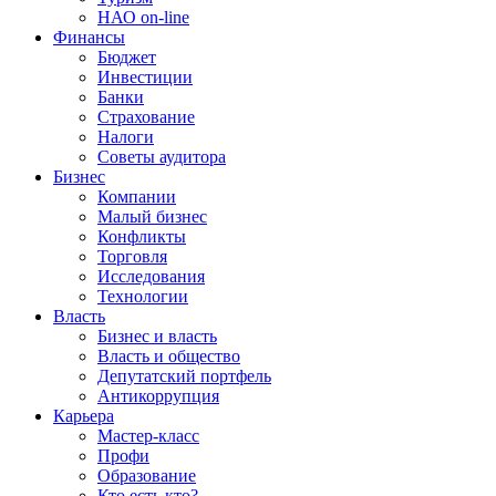
НАО on-line
Финансы
Бюджет
Инвестиции
Банки
Страхование
Налоги
Советы аудитора
Бизнес
Компании
Малый бизнес
Конфликты
Торговля
Исследования
Технологии
Власть
Бизнес и власть
Власть и общество
Депутатский портфель
Антикоррупция
Карьера
Мастер-класс
Профи
Образование
Кто есть кто?