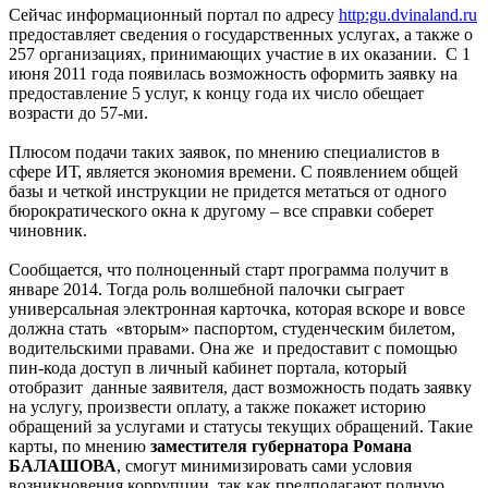
Сейчас информационный портал по адресу
http:gu.dvinaland.ru
предоставляет сведения о государственных услугах, а также о
257 организациях, принимающих участие в их оказании. С 1
июня 2011 года появилась возможность оформить заявку на
предоставление 5 услуг, к концу года их число обещает
возрасти до 57-ми.
Плюсом подачи таких заявок, по мнению специалистов в
сфере ИТ, является экономия времени. С появлением общей
базы и четкой инструкции не придется метаться от одного
бюрократического окна к другому – все справки соберет
чиновник.
Сообщается, что полноценный старт программа получит в
январе 2014. Тогда роль волшебной палочки сыграет
универсальная электронная карточка, которая вскоре и вовсе
должна стать «вторым» паспортом, студенческим билетом,
водительскими правами. Она же и предоставит с помощью
пин-кода доступ в личный кабинет портала, который
отобразит данные заявителя, даст возможность подать заявку
на услугу, произвести оплату, а также покажет историю
обращений за услугами и статусы текущих обращений. Такие
карты, по мнению
заместителя губернатора Романа
БАЛАШОВА
, смогут минимизировать сами условия
возникновения коррупции, так как предполагают полную