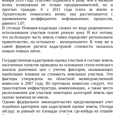
января 2010 года. Платежи поднялись в разы, чем и вызвали
волну возмущения не только предпринимателей, но и
простых граждан. А с 2011 года плата за землю в
Архангельске повысилась вновь: она рассчитывается с
применением коэффициента инфляционных процессов,
равного 1,07.
В столице Поморья владельцы схожих по виду разрешенного
использования участков платят разную цену. И все потому,
что на большую часть земель ставки определяет региональное
правительство, на остальную - муниципалитет. К тому же в
самой формуле расчета кадастровой стоимости оказалось
немало темных пятен.
Государственная кадастровая оценка участков в составе земель
населенных пунктов проведена на основании статистического
анализа рыночных цен с учетом факторов, оказывающих
наибольшее влияние на стоимость земельных участков. Эти
факторы утверждены на областной межведомственной
комиссии в 2007 году. Из протокола комиссии следует, что
транспортная инфраструктура, коммуникации, а также место
расположения для участков некоторых категорий земель при
оценке значения не имели.
Однако федеральное законодательство предусматривает учет
подобных критериев при кадастровой оценке земель. Отсюда
абсурд: за равный по площади участок где-нибудь на отшибе