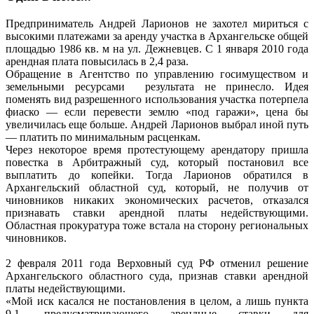
Предприниматель Андрей Ларионов не захотел мириться с
высокими платежами за аренду участка в Архангельске общей
площадью 1986 кв. м на ул. Дежневцев. С 1 января 2010 года
арендная плата повысилась в 2,4 раза.
Обращение в Агентство по управлению госимуществом и
земельными ресурсами результата не принесло. Идея
поменять вид разрешенного использования участка потерпела
фиаско — если перевести землю «под гаражи», цена бы
увеличилась еще больше. Андрей Ларионов выбрал иной путь
— платить по минимальным расценкам.
Через некоторое время протестующему арендатору пришла
повестка в Арбитражный суд, который постановил все
выплатить до копейки. Тогда Ларионов обратился в
Архангельский областной суд, который, не получив от
чиновников никаких экономических расчетов, отказался
признавать ставки арендной платы недействующими.
Областная прокуратура тоже встала на сторону региональных
чиновников.
2 февраля 2011 года Верховный суд РФ отменил решение
Архангельского областного суда, признав ставки арендной
платы недействующими.
«Мой иск касался не постановления в целом, а лишь пункта
9.1, предусматривающего арендные ставки для