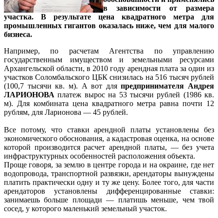
в зависимости от размера
участка. В результате цена квадратного метра для
промышленных гигантов оказалась ниже, чем для малого
бизнеса.
Например, по расчетам Агентства по управлению
государственным имуществом и земельными ресурсами
Архангельской области, в 2010 году арендная плата за один из
участков Соломбальского ЦБК снизилась на 516 тысяч рублей
(100,7 тысячи кв. м). А вот для
предпринимателя Андрея
ЛАРИОНОВА
платеж вырос на 53 тысячи рублей (1986 кв.
м). Для комбината цена квадратного метра равна почти 12
рублям, для Ларионова — 45 рублей.
Все потому, что ставки арендной платы установлены без
экономического обоснования, а кадастровая оценка, на основе
которой производится расчет арендной платы, — без учета
инфраструктурных особенностей расположения объекта.
Проще говоря, за землю в центре города и на окраине, где нет
водопровода, транспортной развязки, арендаторы вынуждены
платить практически одну и ту же цену. Более того, для части
арендаторов установлены дифференцированные ставки:
занимаешь больше площади — платишь меньше, чем твой
сосед, у которого маленький земельный участок.