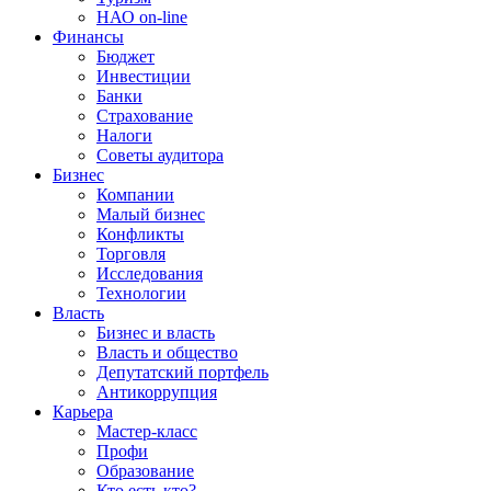
НАО on-line
Финансы
Бюджет
Инвестиции
Банки
Страхование
Налоги
Советы аудитора
Бизнес
Компании
Малый бизнес
Конфликты
Торговля
Исследования
Технологии
Власть
Бизнес и власть
Власть и общество
Депутатский портфель
Антикоррупция
Карьера
Мастер-класс
Профи
Образование
Кто есть кто?