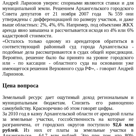
Андрей Ларионов уверен: спорными являются ставки и для
муниципальной земли. Решением Архангельского городского
Совета депутатов от 21 ноября 2007 года №559 они
утверждены с дифференциацией по размеру участков, и даже
выше областных: 2%, 4%, 6%. Например, под объектами ЖКХ
аренда явно завышена и рассчитывается исходя из 4% или 6%
кадастровой стоимости.
«Осталось только одному из арендаторов обратиться в
соответствующий районный суд города Архангельска -
подобные дела рассматриваются в судах общей юрисдикции.
Вероятно, решение было бы принято на уровне городского
или - по кассации - областного суда на основании уже
имеющегося решения Верховного суда РФ», - говорит Андрей
Ларионов.
Цена вопроса
Земельный ресурс дает ощутимый доход региональным и
муниципальным бюджетам. Снизить его равноценно
самоубийству. Красноречиво об этом говорят цифры.
За 2010 год в казну Архангельской области от арендной платы
за земельные участки, госсобственность на которые не
разграничена, от городских округов поступило
92,6 млн
рублей
. Из них от платы за земельные участки в
Архангельске - 64,7 млн рублей. Это при том, что 80%