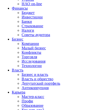
НАО on-line
Финансы
Бюджет
Инвестиции
Банки
Страхование
Налоги
Советы аудитора
Бизнес
Компании
Малый бизнес
Конфликты
Торговля
Исследования
Технологии
Власть
Бизнес и власть
Власть и общество
Депутатский портфель
Антикоррупция
Карьера
Мастер-класс
Профи
Образование
Кто есть кто?