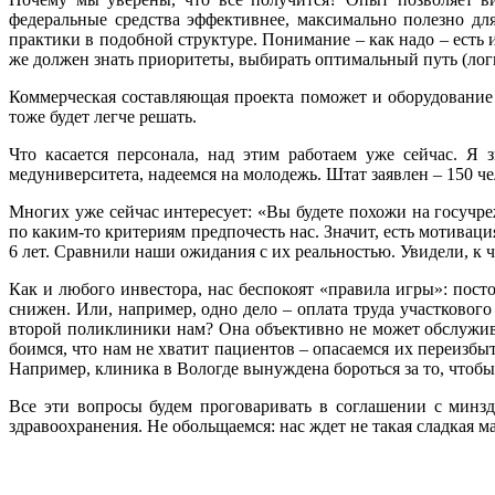
федеральные средства эффективнее, максимально полезно дл
практики в подобной структуре. Понимание – как надо – есть 
же должен знать приоритеты, выбирать оптимальный путь (лог
Коммерческая составляющая проекта поможет и оборудование 
тоже будет легче решать.
Что касается персонала, над этим работаем уже сейчас. Я
медуниверситета, надеемся на молодежь. Штат заявлен – 150 
Многих уже сейчас интересует: «Вы будете похожи на госучр
по каким-то критериям предпочесть нас. Значит, есть мотивац
6 лет. Сравнили наши ожидания с их реальностью. Увидели, к ч
Как и любого инвестора, нас беспокоят «правила игры»: пос
снижен. Или, например, одно дело – оплата труда участкового
второй поликлиники нам? Она объективно не может обслуживат
боимся, что нам не хватит пациентов – опасаемся их переизбы
Например, клиника в Вологде вынуждена бороться за то, чтоб
Все эти вопросы будем проговаривать в соглашении с минзд
здравоохранения. Не обольщаемся: нас ждет не такая сладкая м