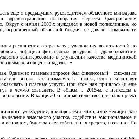
дать еще с предыдущим руководителем областного минздрава
здравоохранению облсобрания Сергеем Дмитриевичем
Округ с начала 2000-х нуждался в новой поликлинике, но
сти, ограниченный областной бюджет не давали возможности
ктивы расширения сферы услуг, увеличения возможностей по
роблемы дефицита финансовых ресурсов в здравоохранении
ударство заинтересовано в улучшении качества медицинской
 значимые для общества задачи…»
драве. Одним из главных вопросов был финансовый – сможем ли
авили вопрос так: возьмемся за проект, если нам оставят
 оказывать и платные услуги. При этом нам пришлось (и еще
огут в чем-то совпадать. В общем, в 2015-м, с приходом в
оплощение. В конце 2016-го правительство признало проект
ицинского учреждения, приобретаем необходимое медицинское
 выделение земельного участка, содействие эмоциональное и
в основном, будем за счет собственных средств, поэтапно. Но
тий. Сейчас мы знаем, как тратить выделенные через ФОМС