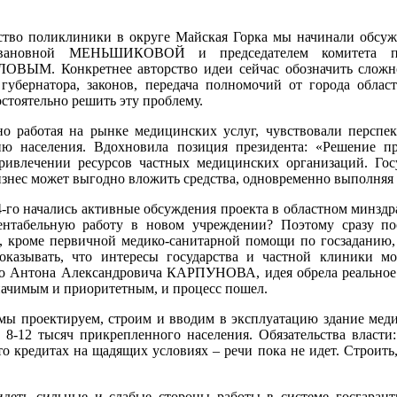
ство поликлиники в округе Майская Горка мы начинали обсуж
вановной МЕНЬШИКОВОЙ и председателем комитета по 
М. Конкретнее авторство идеи сейчас обозначить сложно. 
 губернатора, законов, передача полномочий от города обла
стоятельно решить эту проблему.
о работая на рынке медицинских услуг, чувствовали перспе
ию населения. Вдохновила позиция президента: «Решение п
ривлечении ресурсов частных медицинских организаций. Гос
изнес может выгодно вложить средства, одновременно выполняя
4-го начались активные обсуждения проекта в областном мин­з
нтабельную работу в новом учреждении? Поэтому сразу пост
, кроме первичной медико-санитарной помощи по госзаданию,
доказывать, что интересы государства и частной клиники м
о Антона Александровича КАРПУНОВА, идея обрела реальное в
начимым и приоритетным, и процесс пошел.
в мы проектируем, строим и вводим в эксплуатацию здание мед
 8-12 тысяч прикрепленного населения. Обязательства власти:
о кредитах на щадящих условиях – речи пока не идет. Строить, 
идеть сильные и слабые стороны работы в системе госгаран