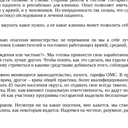
я пациента и рентабельно для клиники. Опыт позволяет иметь 
и у врачей, и у чиновников. Но инерционность так сильна, что с
истику) обследования и лечения пациента.
закупать какое нужно, а не какое клиника может позволить се
 знаю опасения министерства: не переманим ли мы к себе л
человек (совместителей и постоянно работающих врачей, средн
еждения или частные?». Мы готовы привнести свои наработанны
ия стать лучше других. Чтобы понять, как это сделать, мы ездил
ему стремиться и какими средствами добиваться этого, соблюдая
тоянно меняющееся законодательство, налоги, тарифы ОМС. В 
 врача, другое – врача общей практики, более квалифицированн
ь 45 тысяч населения округа, но отдавать свое всегда тяжело,
тка. Или: нам вменяют социальную ответственность, но дадут л
ы ей как участнику программы госгарантий выделяли бесплатны
равом. Несмотря ни на какие опасения, мне кажется, мы ста
алина, как некоторым видится. Надеемся на честное, разумное, р