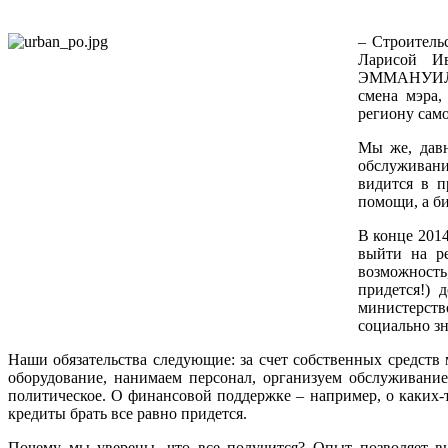
– Строитель
Ларисой И
ЭММАНУИЛОВЫ
смена мэра,
региону само
Мы же, давн
обслуживан
видится в п
помощи, а б
В конце 201
выйти на ре
возможность
придется!) 
министерств
социально з
Наши обязательства следующие: за счет собственных средст
оборудование, нанимаем персонал, организуем обслуживание
политическое. О финансовой поддержке – например, о каких-т
кредиты брать все равно придется.
Почему мы уверены, что все получится? Опыт позволяет в