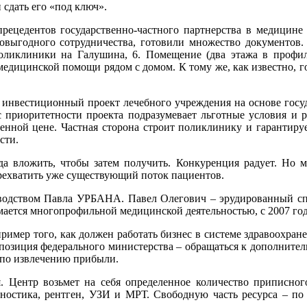
 сдать его «под ключ».
прецедентов государственно-частного партнерства в медицине
мовыгодного сотрудничества, готовили множество документов
ликлиники на Галушина, 6. Помещение (два этажа в профил
медицинской помощи рядом с домом. К тому же, как известно, 
 инвестиционный проект лечебного учреждения на основе госуд
с приоритетности проекта подразумевает льготные условия и р
еленной цене. Частная сторона строит поликлинику и гаранти
сти.
а вложить, чтобы затем получить. Конкуренция радует. Но м
ерехватить уже существующий поток пациентов.
оводством Павла УРБАНА. Павел Олегович – эрудированный сп
имается многопрофильной медицинской деятельностью, с 2007 го
пример того, как должен работать бизнес в системе здравоохран
озиция федерального министерства – обращаться к дополнительн
и по извлечению прибыли.
Центр возьмет на себя определенное количество приписного
ностика, рентген, УЗИ и МРТ. Свободную часть ресурса – по