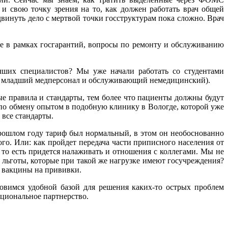
и свою точку зрения на то, как должен работать врач общей
двинуть дело с мертвой точки госструктурам пока сложно. Врач
бе в рамках госгарантий, вопросы по ремонту и обслуживанию
учших специалистов? Мы уже начали работать со студентами
ий, младший медперсонал и обслуживающий немедицинский).
е правила и стандарты, тем более что пациенты должны будут
и по обмену опытом в подобную клинику в Вологде, которой уже
 все стандарты.
прошлом году тариф был нормальный, в этом он необоснованно
ого. Или: как пройдет передача части приписного населения от
 то есть придется налаживать и отношения с коллегами. Мы не
и льготы, которые при такой же нагрузке имеют госучреждения?
е вакцины на прививки.
новимся удобной базой для решения каких-то острых проблем
ациональное партнерство.