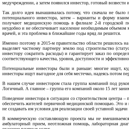
медучреждении, а затем появился инвестор, готовый возвести и
Так долго идея вынашивалась потому, что сначала не было 
потенциального инвестора, затем – варианты и форму взаи
получают медицинскую помощь в филиале 2-й городской по
неудобно и не обеспечивает население необходимым объемом 
врачей, и эта проблема в ближайшие годы вряд ли решится.
Именно поэтому в 2015-м правительство области решилось на
выделяет частному партнеру землю под строительство (стату
инвестору сократить расходы) и гарантирует заказ по опред
соответствующего качества, уровня, доступности и эффективно
Потенциальные инвесторы были и раньше: многие ищут, куд
инвесторы ищут выгодное для себя местечко, надеясь потом п
В нашем случае инвестором стала группа компаний под рук
Логичный. А главное – группа его компаний около 15 лет зан
Поведение инвестора в ситуации со строительством центра – 
обеспечить жителей первичной медицинской помощью. Это и п
не создавать им условия для реализации своей уставной задач
В коммерческую составляющую проекта мы не вмешиваемся. 
амбулаторный прием, неотложная помощь, лабораторная диаг
оказание платных услуг.