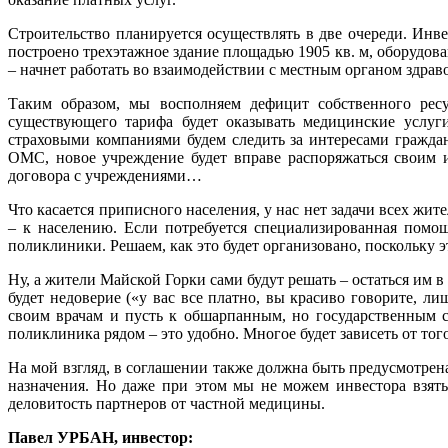
Строительство планируется осуществлять в две очереди. Инв
построено трехэтажное здание площадью 1905 кв. м, оборудова
– начнет работать во взаимодействии с местным органом здрав
Таким образом, мы восполняем дефицит собственного ресу
существующего тарифа будет оказывать медицинские услуг
страховыми компаниями будем следить за интересами граждан
ОМС, новое учреждение будет вправе распоряжаться своим и
договора с учреждениями…
Что касается приписного населения, у нас нет задачи всех жи
– к населению. Если потребуется специализированная помощ
поликлиники. Решаем, как это будет организовано, поскольку 
Ну, а жители Майской Горки сами будут решать – остаться им 
будет недоверие («у вас все платно, вы красиво говорите, 
своим врачам и пусть к обшарпанным, но государственным с
поликлиника рядом – это удобно. Многое будет зависеть от того
На мой взгляд, в соглашении также должна быть предусмотрена
назначения. Но даже при этом мы не можем инвестора взять
деловитость партнеров от частной медицины.
Павел УРБАН, инвестор: