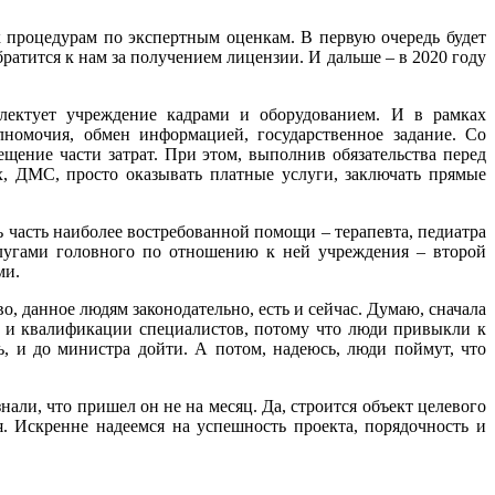
к процедурам по экспертным оценкам. В первую очередь будет
ратится к нам за получением лицензии. И дальше – в 2020 году
плектует учреждение кадрами и оборудованием. И в рамках
номочия, обмен информацией, государственное задание. Со
щение части затрат. При этом, выполнив обязательства перед
х, ДМС, просто оказывать платные услуги, заключать прямые
ь часть наиболее востребованной помощи – терапевта, педиатра
услугами головного по отношению к ней учреждения – второй
ми.
, данное людям законодательно, есть и сейчас. Думаю, сначала
не и квалификации специалистов, потому что люди привыкли к
, и до министра дойти. А потом, надеюсь, люди поймут, что
али, что пришел он не на месяц. Да, строится объект целевого
. Искренне надеемся на успешность проекта, порядочность и