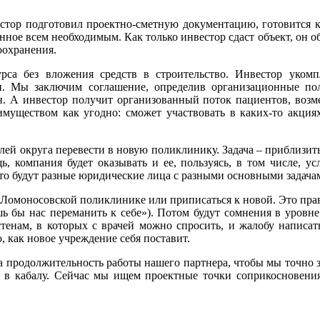
естор подготовил проектно-сметную документацию, готовится 
нное всем необходимым. Как только инвестор сдаст объект, он об
оохранения.
рса без вложения средств в строительство. Инвестор уком
и. Мы заключим соглашение, определив организационные пол
. А инвестор получит организованный поток пациентов, возме
муществом как угодно: сможет участвовать в каких-то акция
телей округа перевести в новую поликлинику. Задача – приблизит
ь, компания будет оказывать и ее, пользуясь, в том числе, 
это будут разные юридические лица с разными основными задача
в Ломоносовской поликлинике или приписаться к новой. Это право
лишь бы нас переманить к себе»). Потом будут сомнения в уров
тенам, в которых с врачей можно спросить, и жалобу написать
, как новое учреждение себя поставит.
 продолжительность работы нашего партнера, чтобы мы точно зн
 в кабалу. Сейчас мы ищем проектные точки соприкосновения