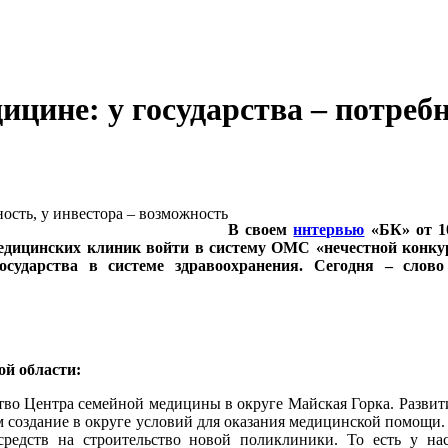
цине: у государства – потребн
В своем
н
нтервью
«БК» от 10
цинских клиник войти в систему ОМС «нечестной конкур
государства в системе здравоохранения. Сегодня – слов
й области:
тво Центра семейной медицины в округе Майская Горка. Развит
оздание в округе условий для оказания медицинской помощи. Но
редств на строительство новой поликлиники. То есть у на