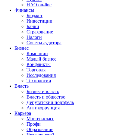
НАО on-line
Финансы
Бюджет
Инвестиции
Банки
Страхование
Налоги
Советы аудитора
Бизнес
Компании
Малый бизнес
Конфликты
Торговля
Исследования
Технологии
Власть
Бизнес и власть
Власть и общество
Депутатский портфель
Антикоррупция
Карьера
Мастер-класс
Профи
Образование
Кто есть кто?