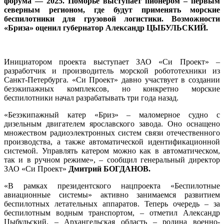
форума — 2025. Поморье выступает пионером – первым
северным регионом, где будут применять морские
беспилотники для грузовой логистики. Возможности
«Бриза» оценил губернатор
Александр ЦЫБУЛЬСКИЙ.
Инициатором проекта выступает ЗАО «Си Проект» –
разработчик и производитель морской робототехники из
Санкт-Петербурга. «Си Проект» давно участвует в создании
безэкипажных комплексов, но конкретно морские
беспилотники начал разрабатывать три года назад.
«Безэкипажный катер «Бриз» – маломерное судно с
дизельным двигателем ярославского завода. Оно оснащено
множеством радиоэлектронных систем связи отечественного
производства, а также автоматической идентификационной
системой. Управлять катером можно как в автоматическом,
так и в ручном режиме», – сообщил генеральный директор
ЗАО «Си Проект»
Дмитрий БОГДАНОВ.
«В рамках президентского нацпроекта «Беспилотные
авиационные системы» активно занимаемся развитием
беспилотных летательных аппаратов. Теперь очередь – за
беспилотным водным транспортом, – отметил Александр
Цыбульский. – Архангельская область – родина военно-