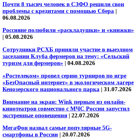
Почти 8 тысяч человек в СЗФО решили свои
проблемы с кредитами с помощью Сбера
|
06.08.2026
Россияне полюбили «раскладушки» и «книжки»
|
05.08.2026
Сотрудники РСХБ приняли участие в выездном
заседании Клуба фермеров на тему: «Сельский
туризм для фермеров»
|
04.08.2026
«Ростелеком» провел серию турниров по игре
«БезОпасный интернет» в экологическом лагере
Кенозерского национального парка
|
31.07.2026
Внимание на экран: Wink первым из онлайн-
кинотеатров совместно с МЧС России запустил
экстренные оповещения
|
22.07.2026
МегаФон назвал самые популярные 5G-
смартфоны в России
|
20.07.2026