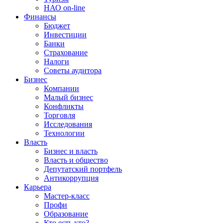
НАО on-line
Финансы
Бюджет
Инвестиции
Банки
Страхование
Налоги
Советы аудитора
Бизнес
Компании
Малый бизнес
Конфликты
Торговля
Исследования
Технологии
Власть
Бизнес и власть
Власть и общество
Депутатский портфель
Антикоррупция
Карьера
Мастер-класс
Профи
Образование
Кто есть кто?