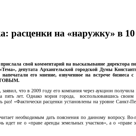
: расценки на «наружку» в 10
 прислала свой комментарий на высказывание
директора п
 «Тема», депутата Архангельской городской Думы Конст
 напечатали его мнение, озвученное на встрече бизнеса 
ТИТОВЫМ.
, заявил, что в 2009 году его компания через аукцион получи
а пять лет. Однако мэрия города, воспользовавшись своим 
ь раз! «Фактически расценки установлены на уровне Санкт-Пете
итает необходимым дать пояснения по данному вопросу. Во-пе
чь идет не о «праве аренды земельных участков», а о «праве 