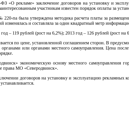
8-ФЗ «О рекламе» заключение договоров на установку и экспл
 заинтересованным участникам известен порядок оплаты за уста
 220-па была утверждена методика расчета платы за размещени
й изменялась и составляла за один квадратный метр информаци
 год – 119 рублей (рост на 6,2%); 2013 год – 126 рублей (рост на 
ивается по цене, установленной соглашением сторон. В предус
органами или органами местного самоуправления. Цена после 
рядке.
родвинск» экономическую основу местного самоуправления гор
ые права МО «Северодвинск».
аключении договоров на установку и эксплуатацию рекламных 
устанавливается.