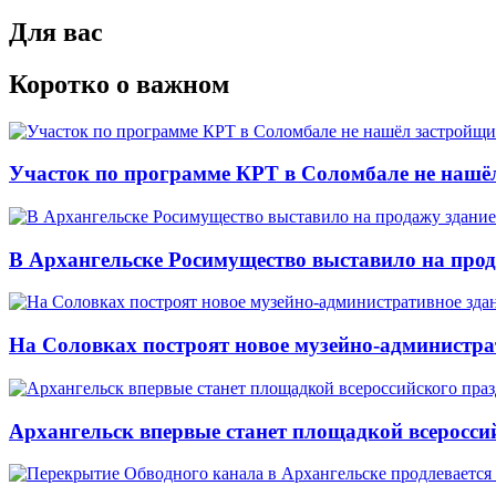
Для вас
Коротко о важном
Участок по программе КРТ в Соломбале не нашё
В Архангельске Росимущество выставило на про
На Соловках построят новое музейно-администра
Архангельск впервые станет площадкой всеросси