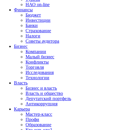
НАО on-line
Финансы
Бюджет
Инвестиции
Банки
Страхование
Налоги
Советы аудитора
Бизнес
Компании
Малый бизнес
Конфликты
Торговля
Исследования
Технологии
Власть
Бизнес и власть
Власть и общество
Депутатский портфель
Антикоррупция
Карьера
Мастер-класс
Профи
Образование
Кто есть кто?