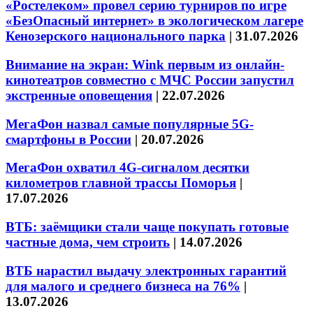
«Ростелеком» провел серию турниров по игре
«БезОпасный интернет» в экологическом лагере
Кенозерского национального парка
|
31.07.2026
Внимание на экран: Wink первым из онлайн-
кинотеатров совместно с МЧС России запустил
экстренные оповещения
|
22.07.2026
МегаФон назвал самые популярные 5G-
смартфоны в России
|
20.07.2026
МегаФон охватил 4G-сигналом десятки
километров главной трассы Поморья
|
17.07.2026
ВТБ: заёмщики стали чаще покупать готовые
частные дома, чем строить
|
14.07.2026
ВТБ нарастил выдачу электронных гарантий
для малого и среднего бизнеса на 76%
|
13.07.2026