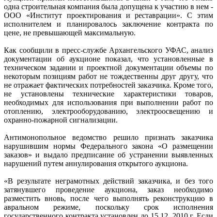
одна строительная компания была допущена к участию в нем -
ООО «Институт проектирования и реставрации». С этим
исполнителем и планировалось заключение контракта по
цене, не превышающей максимальную.
Как сообщили в пресс-службе Архангельского УФАС, анализ
документации об аукционе показал, что установленные в
техническом задании и проектной документации объемы по
некоторым позициям работ не тождественны друг другу, что
не отражает фактических потребностей заказчика. Кроме того,
не установлены технические характеристики товаров,
необходимых для использования при выполнении работ по
отоплению, электрооборудованию, электроосвещению и
охранно-пожарной сигнализации.
Антимонопольное ведомство решило признать заказчика
нарушившим нормы Федерального закона «О размещении
заказов» и выдало предписание об устранении выявленных
нарушений путем аннулирования открытого аукциона.
«В результате неграмотных действий заказчика, и без того
затянувшего проведение аукциона, заказ необходимо
разместить вновь, после чего выполнять реконструкцию в
авральном режиме, поскольку срок исполнения
государственного контракта установлен до 15.12. 2010 г. Если