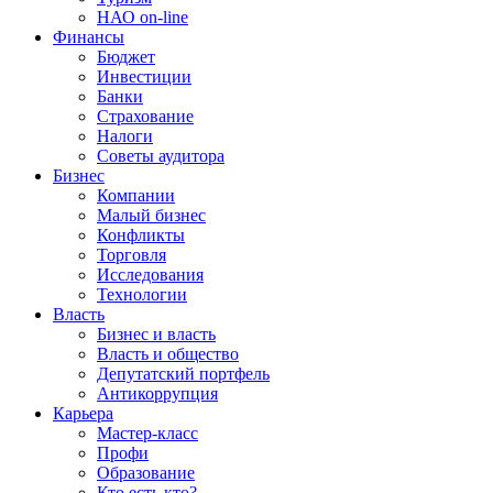
НАО on-line
Финансы
Бюджет
Инвестиции
Банки
Страхование
Налоги
Советы аудитора
Бизнес
Компании
Малый бизнес
Конфликты
Торговля
Исследования
Технологии
Власть
Бизнес и власть
Власть и общество
Депутатский портфель
Антикоррупция
Карьера
Мастер-класс
Профи
Образование
Кто есть кто?