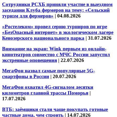
Сотрудники РСХБ приняли участие в выездном
заседании Клуба фермеров на тему: «Сельский
туризм для фермеров»
|
04.08.2026
«Ростелеком» провел серию турниров по игре
«БезОпасный интернет» в экологическом лагере
Кенозерского национального парка
|
31.07.2026
Внимание на экран: Wink первым из онлайн-
кинотеатров совместно с МЧС России запустил
экстренные оповещения
|
22.07.2026
МегаФон назвал самые популярные 5G-
смартфоны в России
|
20.07.2026
МегаФон охватил 4G-сигналом десятки
километров главной трассы Поморья
|
17.07.2026
ВТБ: заёмщики стали чаще покупать готовые
частные дома, чем строить
|
14.07.2026