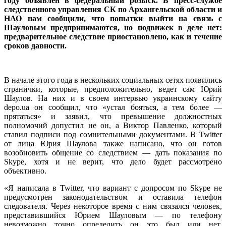
году объявлен в федеральный розыск. В пресс-службе
следственного управления СК по Архангельской области и
НАО нам сообщили, что попытки выйти на связь с
Шауловым предпринимаются, но подвижек в деле нет:
предварительное следствие приостановлено, как и течение
сроков давности.
В начале этого года в нескольких социальных сетях появились
странички, которые, предположительно, ведет сам Юрий
Шаулов. На них и в своем интервью украинскому сайту
depo.ua он сообщил, что «устал бояться, а тем более —
прятаться» и заявил, что превышение должностных
полномочий допустил не он, а Виктор Павленко, который
ставил подписи под сомнительными документами. В Twitter
от лица Юрия Шаулова также написано, что он готов
возобновить общение со следствием — дать показания по
Skype, хотя и не верит, что дело будет рассмотрено
объективно.
«Я написала в Twitter, что вариант с допросом по Skype не
предусмотрен законодательством и оставила телефон
следователя. Через некоторое время с ним связался человек,
представившийся Юрием Шауловым — по телефону
невозможно точно определить он это был или нет.