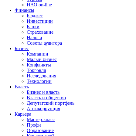
НАО on-line
Финансы
Бюджет
Инвестиции
Банки
Страхование
Налоги
Советы аудитора
Бизнес
Компании
Малый бизнес
Конфликты
Торговля
Исследования
Технологии
Власть
Бизнес и власть
Власть и общество
Депутатский портфель
Антикоррупция
Карьера
Мастер-класс
Профи
Образование
Кто есть кто?