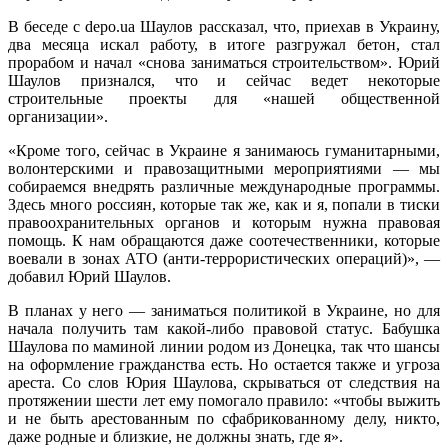
В беседе с depo.ua Шаулов рассказал, что, приехав в Украину,
два месяца искал работу, в итоге разгружал бетон, стал
прорабом и начал «снова заниматься строительством». Юрий
Шаулов признался, что и сейчас ведет некоторые
строительные проекты для «нашей общественной
организации».
«Кроме того, сейчас в Украине я занимаюсь гуманитарными,
волонтерскими и правозащитными мероприятиями — мы
собираемся внедрять различные международные программы.
Здесь много россиян, которые так же, как и я, попали в тиски
правоохранительных органов и которым нужна правовая
помощь. К нам обращаются даже соотечественники, которые
воевали в зонах АТО (анти-террористических операций)», —
добавил Юрий Шаулов.
В планах у него — заниматься политикой в Украине, но для
начала получить там какой-либо правовой статус. Бабушка
Шаулова по маминой линии родом из Донецка, так что шансы
на оформление гражданства есть. Но остается также и угроза
ареста. Со слов Юрия Шаулова, скрываться от следствия на
протяжении шести лет ему помогало правило: «чтобы выжить
и не быть арестованным по сфабрикованному делу, никто,
даже родные и близкие, не должны знать, где я».