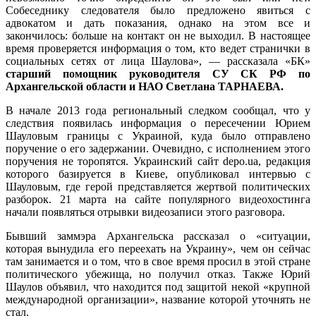
Собеседнику следователя было предложено явиться с
адвокатом и дать показания, однако на этом все и
закончилось: больше на контакт он не выходил. В настоящее
время проверяется информация о том, кто ведет странички в
социальных сетях от лица Шаулова», — рассказала «БК»
старший помощник руководителя СУ СК РФ по
Архангельской области и НАО Светлана ТАРНАЕВА.
В начале 2013 года региональный следком сообщал, что у
следствия появилась информация о пересечении Юрием
Шауловым границы с Украиной, куда было отправлено
поручение о его задержании. Очевидно, с исполнением этого
поручения не торопятся. Украинский сайт depo.ua, редакция
которого базируется в Киеве, опубликовал интервью с
Шауловым, где герой представляется жертвой политических
разборок. 21 марта на сайте популярного видеохостинга
начали появляться отрывки видеозаписи этого разговора.
Бывший заммэра Архангельска рассказал о «ситуации,
которая вынудила его переехать на Украину», чем он сейчас
там занимается и о том, что в свое время просил в этой стране
политического убежища, но получил отказ. Также Юрий
Шаулов объявил, что находится под защитой некой «крупной
международной организации», название которой уточнять не
стал.