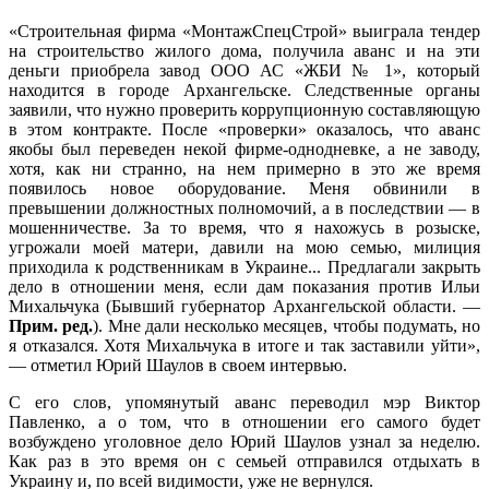
«Строительная фирма «МонтажСпецСтрой» выиграла тендер
на строительство жилого дома, получила аванс и на эти
деньги приобрела завод ООО АС «ЖБИ № 1», который
находится в городе Архангельске. Следственные органы
заявили, что нужно проверить коррупционную составляющую
в этом контракте. После «проверки» оказалось, что аванс
якобы был переведен некой фирме-однодневке, а не заводу,
хотя, как ни странно, на нем примерно в это же время
появилось новое оборудование. Меня обвинили в
превышении должностных полномочий, а в последствии — в
мошенничестве. За то время, что я нахожусь в розыске,
угрожали моей матери, давили на мою семью, милиция
приходила к родственникам в Украине... Предлагали закрыть
дело в отношении меня, если дам показания против Ильи
Михальчука (Бывший губернатор Архангельской области. —
Прим. ред.
). Мне дали несколько месяцев, чтобы подумать, но
я отказался. Хотя Михальчука в итоге и так заставили уйти»,
— отметил Юрий Шаулов в своем интервью.
С его слов, упомянутый аванс переводил мэр Виктор
Павленко, а о том, что в отношении его самого будет
возбуждено уголовное дело Юрий Шаулов узнал за неделю.
Как раз в это время он с семьей отправился отдыхать в
Украину и, по всей видимости, уже не вернулся.