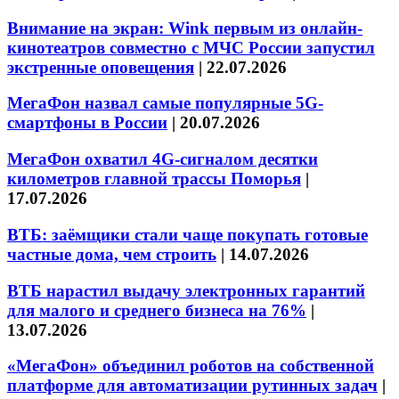
Внимание на экран: Wink первым из онлайн-
кинотеатров совместно с МЧС России запустил
экстренные оповещения
|
22.07.2026
МегаФон назвал самые популярные 5G-
смартфоны в России
|
20.07.2026
МегаФон охватил 4G-сигналом десятки
километров главной трассы Поморья
|
17.07.2026
ВТБ: заёмщики стали чаще покупать готовые
частные дома, чем строить
|
14.07.2026
ВТБ нарастил выдачу электронных гарантий
для малого и среднего бизнеса на 76%
|
13.07.2026
«МегаФон» объединил роботов на собственной
платформе для автоматизации рутинных задач
|