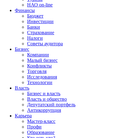
НАО on-line
Финансы
Бюджет
Инвестиции
Банки
Страхование
Налоги
Советы аудитора
Бизнес
Компании
Малый бизнес
Конфликты
Торговля
Исследования
Технологии
Власть
Бизнес и власть
Власть и общество
Депутатский портфель
Антикоррупция
Карьера
Мастер-класс
Профи
Образование
Кто есть кто?