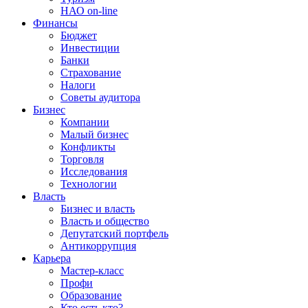
НАО on-line
Финансы
Бюджет
Инвестиции
Банки
Страхование
Налоги
Советы аудитора
Бизнес
Компании
Малый бизнес
Конфликты
Торговля
Исследования
Технологии
Власть
Бизнес и власть
Власть и общество
Депутатский портфель
Антикоррупция
Карьера
Мастер-класс
Профи
Образование
Кто есть кто?