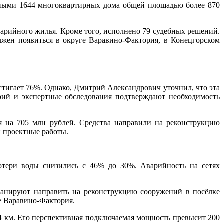
ийными 1644 многоквартирных дома общей площадью более 870
аварийного жилья. Кроме того, исполнено 79 судебных решений.
жен появиться в округе Варавино-Фактория, в Конецгорском
остигает 76%. Однако, Дмитрий Александрович уточнил, что эта
арий и экспертные обследования подтверждают необходимость
 на 705 млн рублей. Средства направили на реконструкцию
 проектные работы.
отери воды снизились с 46% до 30%. Аварийность на сетях
ланируют направить на реконструкцию сооружений в посёлке
ге Варавино-Фактория.
4 км. Его перспективная подключаемая мощность превысит 200