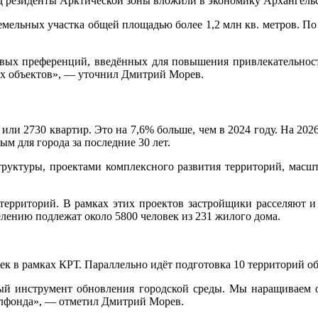
год резиденты Арктической зоны вложили в экономику Архангельс
 земельных участка общей площадью более 1,2 млн кв. метров. П
ых преференций, введённых для повышения привлекательности
их объектов», — уточнил Дмитрий Морев.
 или 2730 квартир. Это на 7,6% больше, чем в 2024 году. На 202
ым для города за последние 30 лет.
структуры, проектами комплексного развития территорий, масш
территорий. В рамках этих проектов застройщики расселяют и
елению подлежат около 5800 человек из 231 жилого дома.
ек в рамках КРТ. Параллельно идёт подготовка 10 территорий о
ный инструмент обновления городской среды. Мы наращиваем
илфонда», — отметил Дмитрий Морев.