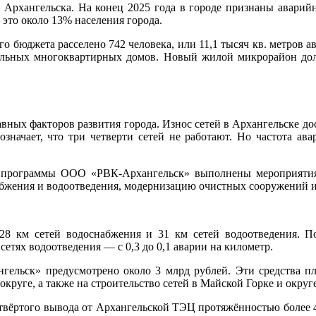
я Архангельска. На конец 2025 года в городе признаны авар
 это около 13% населения города.
ого бюджета расселено 742 человека, или 11,1 тысяч кв. метров 
альных многоквартирных домов. Новый жилой микрорайон дол
авных факторов развития города. Износ сетей в Архангельске д
значает, что три четверти сетей не работают. Но частота ав
 программы ООО «РВК-Архангельск» выполнены мероприятия
абжения и водоотведения, модернизацию очистных сооружений и
28 км сетей водоснабжения и 31 км сетей водоотведения. П
 сетях водоотведения — с 0,3 до 0,1 аварии на километр.
ельск» предусмотрено около 3 млрд рублей. Эти средства п
округе, а также на строительство сетей в Майской Горке и окру
твёртого вывода от Архангельской ТЭЦ протяжённостью более 