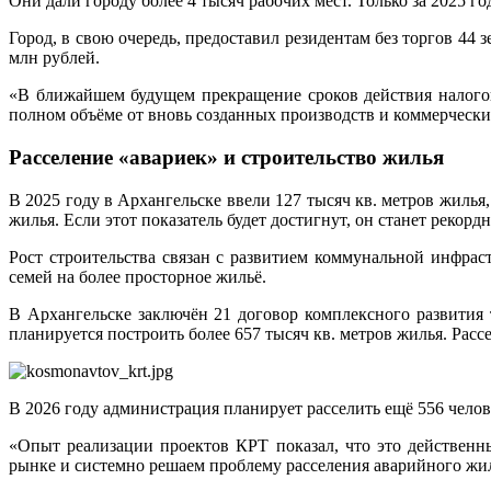
Они дали городу более 4 тысяч рабочих мест. Только за 2025 
Город, в свою очередь, предоставил резидентам без торгов 44
млн рублей.
«В ближайшем будущем прекращение сроков действия налогов
полном объёме от вновь созданных производств и коммерческ
Расселение «авариек» и строительство жилья
В 2025 году в Архангельске ввели 127 тысяч кв. метров жилья,
жилья. Если этот показатель будет достигнут, он станет рекордн
Рост строительства связан с развитием коммунальной инфра
семей на более просторное жильё.
В Архангельске заключён 21 договор комплексного развития 
планируется построить более 657 тысяч кв. метров жилья. Расс
В 2026 году администрация планирует расселить ещё 556 челов
«Опыт реализации проектов КРТ показал, что это действен
рынке и системно решаем проблему расселения аварийного ж