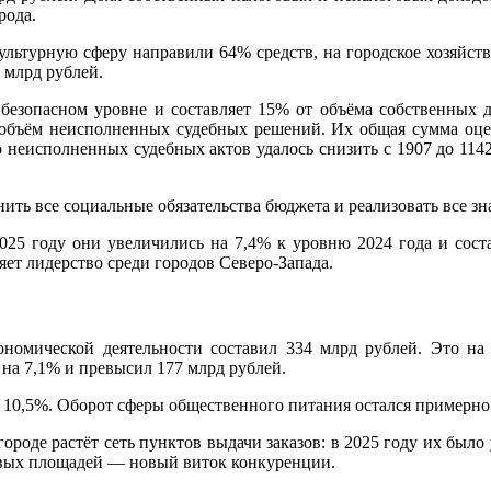
рода.
культурную сферу направили 64% средств, на городское хозяйс
 млрд рублей.
 безопасном уровне и составляет 15% от объёма собственных 
объём неисполненных судебных решений. Их общая сумма оцен
о неисполненных судебных актов удалось снизить с 1907 до 1142
нить все социальные обязательства бюджета и реализовать все 
025 году они увеличились на 7,4% к уровню 2024 года и соста
яет лидерство среди городов Северо-Запада.
ономической деятельности составил 334 млрд рублей. Это на
на 7,1% и превысил 177 млрд рублей.
 10,5%. Оборот сферы общественного питания остался примерно 
роде растёт сеть пунктов выдачи заказов: в 2025 году их было 
овых площадей — новый виток конкуренции.