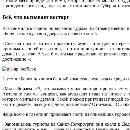
в июне здесь пройдёт арт-кемп, который соберёт молодых х
Президентского фонда культурных инициатив и Губернаторског
Всё, что вызывает восторг
Всё сложилось словно по велению судьбы: быстрые решения и 
«Бор» распахнул свои двери для первых гостей.
«Сначала просто хотели проверить, будет ли людям интерес
принимать гостей весь сезон, а потом приступили к строитель
домик на дереве. А уже 8 марта мы с радостью встретили пе
достижение!».
Затем в «Бору» появился банный комплекс, ведь отдых среди со
«Мы собираем всё, что вызывает у нас восторг, пропускаем ч
Анталию: там мы увидели, как музыкант играл на гитаре у п
котором мечтали с детьми. Такой подход притягивает людей со 
вы это делаете, да ещё и с четырьмя детьми? Отвечаем: «С л
Чаще всего в глэмпинг приезжают гости из ближайших городов
«Запомнились туристы из Санкт-Петербурга: они ехали к Дед
смогли проехать мимо, – добавила Анастасия Тарабычина. – Бр