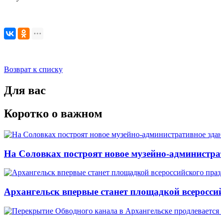
Возврат к списку
Для вас
Коротко о важном
На Соловках построят новое музейно-администра
Архангельск впервые станет площадкой всеросси