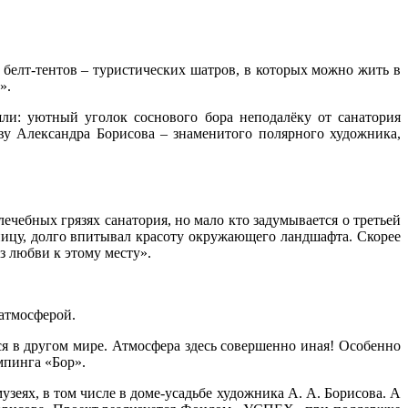
 белт-тентов – туристических шатров, в которых можно жить в
».
шли: уютный уголок соснового бора неподалёку от санатория
тву Александра Борисова – знаменитого полярного художника,
ечебных грязях санатория, но мало кто задумывается о третьей
ицу, долго впитывал красоту окружающего ландшафта. Скорее
з любви к этому месту».
 атмосферой.
ся в другом мире. Атмосфера здесь совершенно иная! Особенно
эмпинга «Бор».
узеях, в том числе в доме-усадьбе художника А. А. Борисова. А