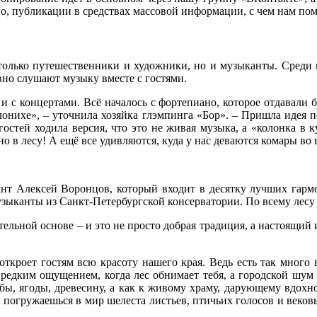
о, публикации в средствах массовой информации, с чем нам пом
только путешественники и художники, но и музыканты. Среди 
вно слушают музыку вместе с гостями.
 с концертами. Всё началось с фортепиано, которое отдавали б
олонихе», – уточнила хозяйка глэмпинга «Бор». – Пришла идея 
стей ходила версия, что это не живая музыка, а «колонка в к
но в лесу! А ещё все удивляются, куда у нас деваются комары в
нт Алексей Воронцов, который входит в десятку лучших гарм
зыканты из Санкт-Петербургской консерватории. По всему лесу
ительной основе – и это не просто добрая традиция, а настоящи
кроет гостям всю красоту нашего края. Ведь есть так много вс
 редким ощущением, когда лес обнимает тебя, а городской шум
ибы, ягоды, древесину, а как к живому храму, дарующему вдохно
ы погружаешься в мир шелеста листьев, птичьих голосов и вековы