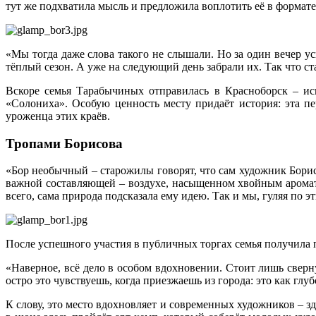
тут же подхватила мысль и предложила воплотить её в формате
«Мы тогда даже слова такого не слышали. Но за один вечер у
тёплый сезон. А уже на следующий день забрали их. Так что ст
Вскоре семья Тарабычиных отправилась в Красноборск – иск
«Солониха». Особую ценность месту придаёт история: эта пе
уроженца этих краёв.
Тропами Борисова
«Бор необычный – старожилы говорят, что сам художник Борисо
важной составляющей – воздухе, насыщенном хвойным аромат
всего, сама природа подсказала ему идею. Так и мы, гуляя по 
После успешного участия в публичных торгах семья получила 
«Наверное, всё дело в особом вдохновении. Стоит лишь сверн
остро это чувствуешь, когда приезжаешь из города: это как гл
К слову, это место вдохновляет и современных художников – зд