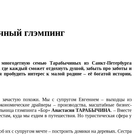
ычный глэмпинг
 многодетную семью Тарабычиных из Санкт-Петербурга
, где каждый сможет отдохнуть душой, забыть про заботы и
 пробудить интерес к малой родине – её богатой истории,
ые зачастую похожи. Мы с супругом Евгением – выходцы из
экономические драйверы – производства, масштабные бизнес-
ельница глэмпинга «Бор»
Анастасия ТАРАБЫЧИНА
. – Вместе
стам, куда мы ездим в путешествия. Но туристическая сфера у
об их с супругом мечте – построить домики на деревьях. Сестра