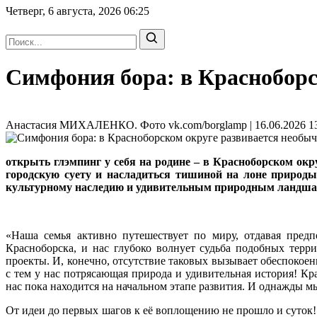
Четверг, 6 августа, 2026
06:25
Симфония бора: в Красноборс
Анастасия МИХАЛЕНКО. Фото vk.com/borglamp | 16.06.2026 13
открыть глэмпинг у себя на родине – в Красноборском окр
городскую суету и насладиться тишиной на лоне природы.
культурному наследию и удивительным природным ландша
«Наша семья активно путешествует по миру, отдавая пред
Красноборска, и нас глубоко волнует судьба подобных терр
проекты. И, конечно, отсутствие таковых вызывает обеспокоенн
с тем у нас потрясающая природа и удивительная история! Кр
нас пока находится на начальном этапе развития. И однажды мы
От идеи до первых шагов к её воплощению не прошло и суток! К