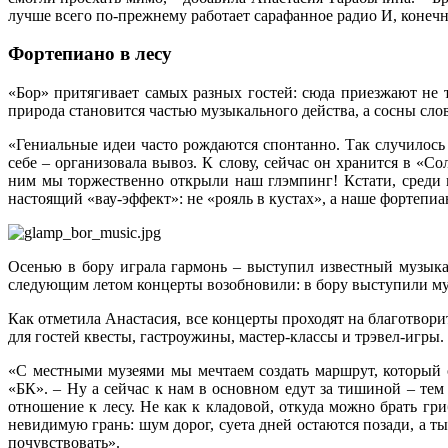
лучше всего по-прежнему работает сарафанное радио И, конечн
Фортепиано в лесу
«Бор» притягивает самых разных гостей: сюда приезжают не 
природа становится частью музыкального действа, а сосны сло
«Гениальные идеи часто рождаются спонтанно. Так случилось и
себе – организовала вывоз. К слову, сейчас он хранится в «С
ним мы торжественно открыли наш глэмпинг! Кстати, среди го
настоящий «вау-эффект»: не «рояль в кустах», а наше фортепиа
Осенью в бору играла гармонь – выступил известный музыка
следующим летом концерты возобновили: в бору выступили му
Как отметила Анастасия, все концерты проходят на благотвор
для гостей квесты, гастроужины, мастер-классы и трэвел-игры.
«С местными музеями мы мечтаем создать маршрут, который от
«БК». – Ну а сейчас к нам в основном едут за тишиной – тем
отношение к лесу. Не как к кладовой, откуда можно брать гр
невидимую грань: шум дорог, суета дней остаются позади, а т
почувствовать».