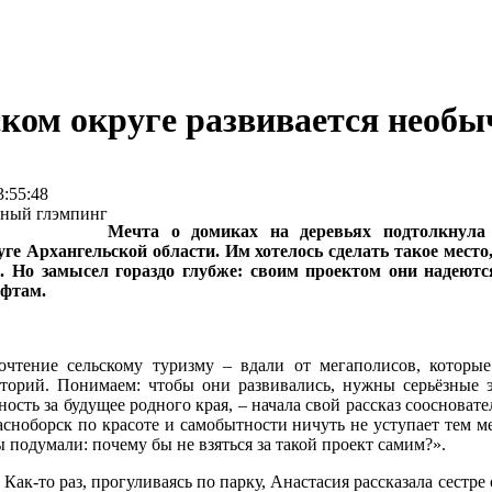
ком округе развивается необ
:55:48
Мечта о домиках на деревьях подтолкнула
уге Архангельской области. Им хотелось сделать такое место
 Но замысел гораздо глубже: своим проектом они надеются
фтам.
почтение сельскому туризму – вдали от мегаполисов, котор
иторий. Понимаем: чтобы они развивались, нужны серьёзные 
ость за будущее родного края, – начала свой рассказ соосноват
асноборск по красоте и самобытности ничуть не уступает тем ме
 подумали: почему бы не взяться за такой проект самим?».
ак‑то раз, прогуливаясь по парку, Анастасия рассказала сестре 