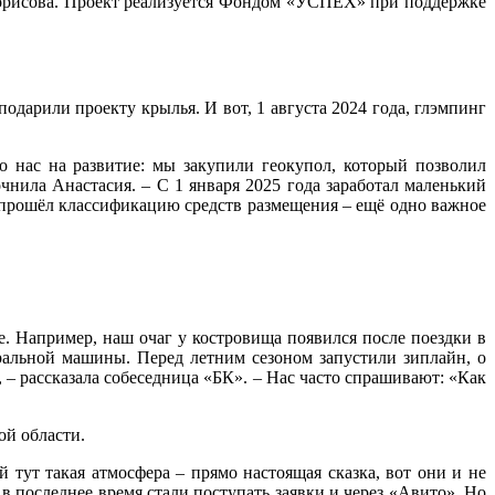
Борисова. Проект реализуется Фондом «УСПЕХ» при поддержке
дарили проекту крылья. И вот, 1 августа 2024 года, глэмпинг
о нас на развитие: мы закупили геокупол, который позволил
очнила Анастасия. – С 1 января 2025 года заработал маленький
 прошёл классификацию средств размещения – ещё одно важное
е. Например, наш очаг у костровища появился после поездки в
иральной машины. Перед летним сезоном запустили зиплайн, о
, – рассказала собеседница «БК». – Нас часто спрашивают: «Как
ой области.
тут такая атмосфера – прямо настоящая сказка, вот они и не
в последнее время стали поступать заявки и через «Авито». Но