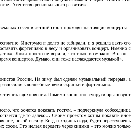
огает Агентство регионального развития».
вековых сосен в летний сезон проходят настоящие концерты –
есплатно. Инструмент долго не забирали, и я решила взять его
поставить фортепиано в лесу и организовать концерт. Именно с
устах». Люди просто не верили, что такое возможно. Вот он –
о время концертов. Думаю, они тоже наслаждаются музыкой».
онистов России. На зиму был сделан музыкальный перерыв, а
 разносились волшебные звуки скрипки и фортепиано.
й источник вдохновения. Помимо концертов супруги организуют
его, что хочется показать гостям, – подчеркнула собеседница
 остаётся где‑то далеко… Своим проектом хотим показать иное
вение, покой и силу. Когда входишь сюда, будто переступаешь
х сосен. Это нельзя передать через снимки – это можно только