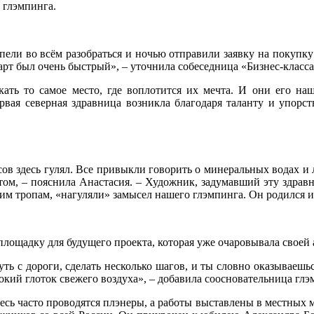
 глэмпинга.
спели во всём разобраться и ночью отправили заявку на покупку
арт был очень быстрый», – уточнила собеседница «Бизнес-класса
ать то самое место, где воплотится их мечта. И они его на
рвая северная здравница возникла благодаря таланту и упорс
в здесь гулял. Все привыкли говорить о минеральных водах и л
ом, – пояснила Анастасия. – Художник, задумавший эту здравн
этим тропам, «нагуляли» замысел нашего глэмпинга. Он родился и
площадку для будущего проекта, которая уже очаровывала своей
уть с дороги, сделать несколько шагов, и ты словно оказываешь
убокий глоток свежего воздуха», – добавила соосновательница гл
есь часто проводятся плэнеры, а работы выставлены в местных м