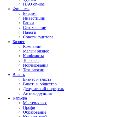
НАО on-line
Финансы
Бюджет
Инвестиции
Банки
Страхование
Налоги
Советы аудитора
Бизнес
Компании
Малый бизнес
Конфликты
Торговля
Исследования
Технологии
Власть
Бизнес и власть
Власть и общество
Депутатский портфель
Антикоррупция
Карьера
Мастер-класс
Профи
Образование
Кто есть кто?