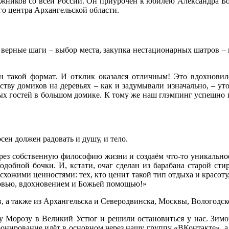
удожников со всей России. Он приурочен к юбилею Александра 
о центра Архангельской области.
верные шаги – выбор места, закупка нестационарных шатров – по
ен такой формат. И отклик оказался отличным! Это вдохновил
ству домиков на деревьях – как и задумывали изначально, – ут
рвых гостей в большом домике. К тому же наш глэмпинг успешно
сен должен радовать и душу, и тело.
ерез собственную философию жизни и создаём что‑то уникально
одобной бочки. И, кстати, очаг сделан из барабана старой ст
схожими ценностями: тех, кто ценит такой тип отдыха и красоту
юбовью, вдохновением и Божьей помощью!»
, а также из Архангельска и Северодвинска, Москвы, Вологодск
у Морозу в Великий Устюг и решили остановиться у нас. Зимой 
онирование идёт в основном через нашу группу «ВКонтакте», а 