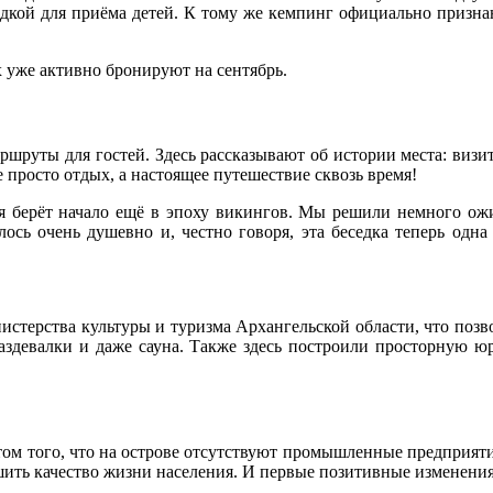
дкой для приёма детей. К тому же кемпинг официально признан
 уже активно бронируют на сентябрь.
шруты для гостей. Здесь рассказывают об истории места: визит
 просто отдых, а настоящее путешествие сквозь время!
ая берёт начало ещё в эпоху викингов. Мы решили немного ожи
ось очень душевно и, честно говоря, эта беседка теперь одн
истерства культуры и туризма Архангельской области, что позв
раздевалки и даже сауна. Также здесь построили просторную 
том того, что на острове отсутствуют промышленные предприяти
шить качество жизни населения. И первые позитивные изменения