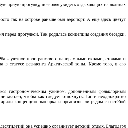
буксирную прогулку, позволяя увидеть отдыхающих на льдинах
росто так на острове раньше был аэропорт. А ещё здесь цветут
ил перед прогулкой. Так родилась концепция создания беседки,
ёба – уютное пространство с панорамными окнами, столами и
 в статусе резидента Арктической зоны. Кроме того, в его
диться гастрономическим ужином, дополненным фольклорным
е хватает, чтобы как следует отдохнуть. Гости неоднократно
сширили концепцию экопарка и организовали рядом с гостёбой
десятилетий она успешно организует детский отдых. Благодаря