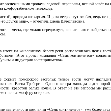
нит заснеженными тропами ледовой переправы, весной зовёт на 
на комфортабельном теплоходе.
чистый, природа шикарная. И роза ветров тут особая, ведь не п
й‑то другой мир», – отметила Елена Вячеславовна.
уюта – места, где можно передохнуть, выпить чаю и набраться с
вом.
 в итоге на живописном берегу реки расположилась целая гост
бствами. Этот проект компания «Семь континентов» воплотила
Туризм и индустрия гостеприимства».
з формат поморского застолья: теперь гости могут насла
яснила Елена Траберг. – Одного вечера мало, да и дня порой н
тности, красотой белых ночей. В ответ на эти запросы мы ра
жение в атмосферу острова».
ие деятельности компании «Семь континентов»: уже более двух 