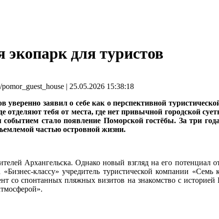
я экопарк для туристов
or_guest_house | 25.05.2026 15:38:18
ов уверенно заявил о себе как о перспективной туристическо
де отделяют тебя от места, где нет привычной городской суе
событием стало появление Поморской гостёбы. За три год
тъемлемой частью островной жизни.
жителей Архангельска. Однако новый взгляд на его потенциал 
ла «Бизнес-классу» учредитель туристической компании «Семь
цент со спонтанных пляжных визитов на знакомство с историей
 атмосферой».