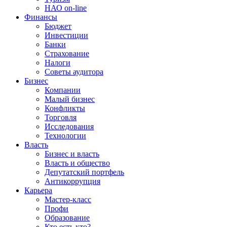
НАО on-line
Финансы
Бюджет
Инвестиции
Банки
Страхование
Налоги
Советы аудитора
Бизнес
Компании
Малый бизнес
Конфликты
Торговля
Исследования
Технологии
Власть
Бизнес и власть
Власть и общество
Депутатский портфель
Антикоррупция
Карьера
Мастер-класс
Профи
Образование
Кто есть кто?