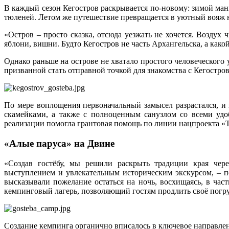
В каждый сезон Кегостров раскрывается по-новому: зимой ма
тюленей. Летом же путешествие превращается в уютный вояж 
«Остров – просто сказка, отсюда уезжать не хочется. Воздух 
яблони, вишни. Будто Кегостров не часть Архангельска, а како
Однако раньше на острове не хватало простого человеческого 
призванной стать отправной точкой для знакомства с Кегостро
По мере воплощения первоначальный замысел разрастался, и
скамейками, а также с полноценным санузлом со всеми удо
реализации помогла грантовая помощь по линии нацпроекта «
«Алые паруса» на Двине
«Создав гостёбу, мы решили раскрыть традиции края чере
выступлением и увлекательным историческим экскурсом, – по
высказывали пожелание остаться на ночь, восхищаясь, в час
кемпинговый лагерь, позволяющий гостям продлить своё погру
Создание кемпинга органично вписалось в ключевое направлен