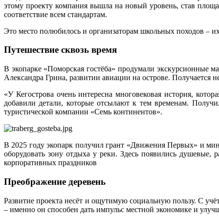
этому проекту компания вышла на новый уровень, став площа
соответствие всем стандартам.
Это место полюбилось и организаторам школьных походов – их
Путешествие сквозь время
В экопарке «Поморская гостёба» продумали экскурсионные мар
Александра Грина, развитии авиации на острове. Получается не
«У Кегострова очень интересна многовековая история, котор
добавили детали, которые отсылают к тем временам. Получил
туристической компании «Семь континентов».
В 2025 году экопарк получил грант «Движения Первых» и мин
оборудовать зону отдыха у реки. Здесь появились душевые, 
корпоративных праздников
Преображение деревень
Развитие проекта несёт и ощутимую социальную пользу. С учё
– именно он способен дать импульс местной экономике и улуч