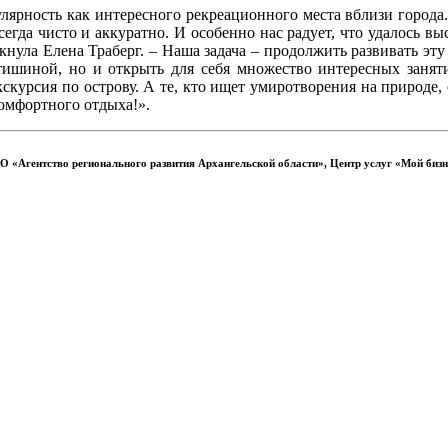
улярность как интересного рекреационного места вблизи города.
сегда чисто и аккуратно. И особенно нас радует, что удалось 
ркнула Елена Траберг. – Наша задача – продолжить развивать эт
 тишиной, но и открыть для себя множество интересных занят
кскурсия по острову. А те, кто ищет умиротворения на природе
комфортного отдыха!».
Агентство регионального развития Архангельской области», Центр услуг «Мой бизне