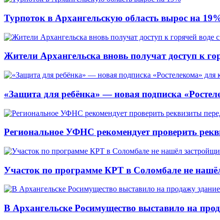
Турпоток в Архангельскую область вырос на 19
Жители Архангельска вновь получат доступ к горя
«Защита для ребёнка» — новая подписка «Ростеле
Региональное УФНС рекомендует проверить рекв
Участок по программе КРТ в Соломбале не нашё
В Архангельске Росимущество выставило на про