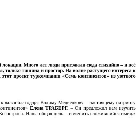
й локации. Много лет люди приезжали сюда стихийно – и всё
ты, только тишина и простор. На волне растущего интереса к
а этот проект туркомпании «Семь континентов» из уютного
открылся благодаря Вадиму Медведкову – настоящему патриоту
 континентов»
Елена ТРАБЕРГ.
– Он предложил нам изучить
 Кегострова. Наша общая цель – изменить сложившийся имидж