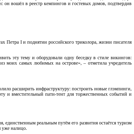
: он вошёл в реестр кемпингов и гостевых домов, подтвердив
ах Петра I и поднятии российского триколора, жизни писателя
вить эту тему и оборудовали одну беседку в стиле викингов:
а из моих самых любимых на острове», – отметила учредитель
олило расширить инфраструктуру: построить новые глэмпинги,
юрту и вместительный пати-тент для торжественных событий и
я, единственным реальным путём его развития остаётся туризм
 уже налицо.