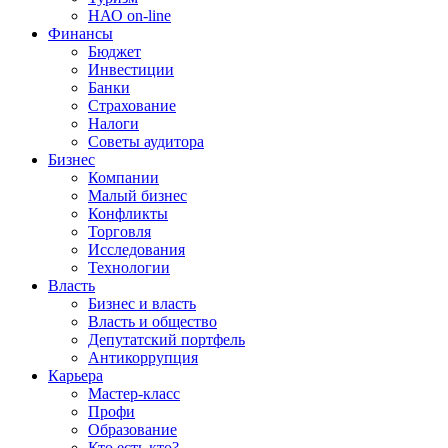
НАО on-line
Финансы
Бюджет
Инвестиции
Банки
Страхование
Налоги
Советы аудитора
Бизнес
Компании
Малый бизнес
Конфликты
Торговля
Исследования
Технологии
Власть
Бизнес и власть
Власть и общество
Депутатский портфель
Антикоррупция
Карьера
Мастер-класс
Профи
Образование
Кто есть кто?