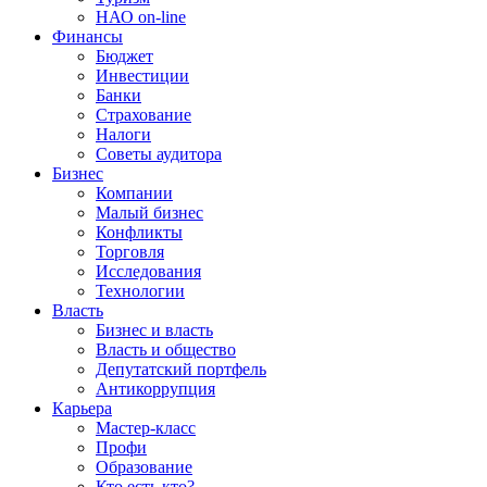
НАО on-line
Финансы
Бюджет
Инвестиции
Банки
Страхование
Налоги
Советы аудитора
Бизнес
Компании
Малый бизнес
Конфликты
Торговля
Исследования
Технологии
Власть
Бизнес и власть
Власть и общество
Депутатский портфель
Антикоррупция
Карьера
Мастер-класс
Профи
Образование
Кто есть кто?