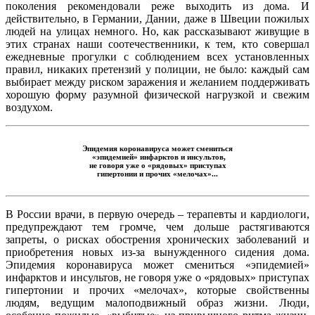
поколения рекомендовали реже выходить из дома. И
действительно, в Германии, Дании, даже в Швеции пожилых
людей на улицах немного. Но, как рассказывают живущие в
этих странах наши соотечественники, к тем, кто совершал
ежедневные прогулки с соблюдением всех установленных
правил, никаких претензий у полиции, не было: каждый сам
выбирает между риском заражения и желанием поддерживать
хорошую форму разумной физической нагрузкой и свежим
воздухом.
Эпидемия коронавируса может смениться
«эпидемией» инфарктов и инсультов,
не говоря уже о «рядовых» приступах
гипертонии и прочих «мелочах»...
В России врачи, в первую очередь – терапевты и кардиологи,
предупреждают тем громче, чем дольше растягиваются
запреты, о рисках обострения хронических заболеваний и
приобретения новых из-за вынужденного сидения дома.
Эпидемия коронавируса может смениться «эпидемией»
инфарктов и инсультов, не говоря уже о «рядовых» приступах
гипертонии и прочих «мелочах», которые свойственны
людям, ведущим малоподвижный образ жизни. Люди,