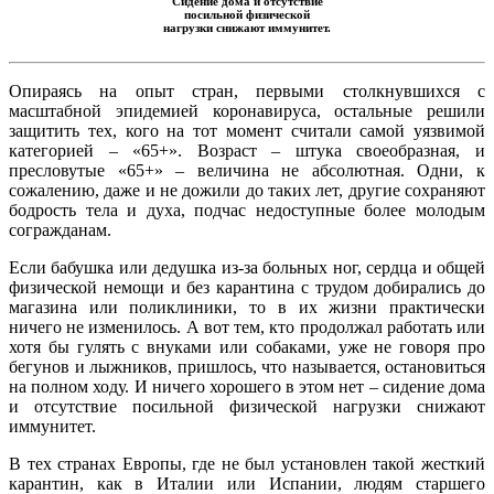
Сидение дома и отсутствие
посильной физической
нагрузки снижают иммунитет.
Опираясь на опыт стран, первыми столкнувшихся с
масштабной эпидемией коронавируса, остальные решили
защитить тех, кого на тот момент считали самой уязвимой
категорией – «65+». Возраст – штука своеобразная, и
пресловутые «65+» – величина не абсолютная. Одни, к
сожалению, даже и не дожили до таких лет, другие сохраняют
бодрость тела и духа, подчас недоступные более молодым
согражданам.
Если бабушка или дедушка из-за больных ног, сердца и общей
физической немощи и без карантина с трудом добирались до
магазина или поликлиники, то в их жизни практически
ничего не изменилось. А вот тем, кто продолжал работать или
хотя бы гулять с внуками или собаками, уже не говоря про
бегунов и лыжников, пришлось, что называется, остановиться
на полном ходу. И ничего хорошего в этом нет – сидение дома
и отсутствие посильной физической нагрузки снижают
иммунитет.
В тех странах Европы, где не был установлен такой жесткий
карантин, как в Италии или Испании, людям старшего