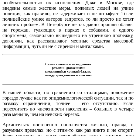
необязательностью их исполнения. Даже в Москве, где
введены самые жесткие меры, пожилых людей на улице
полиция, как правило, не задерживает и не штрафует. То ли
полицейские умнее авторов запретов, то ли просто не хотят
лишних проблем. В Петербурге не так давно прошли облавы
на горожан, гуляющих в парках с собаками, а одного
спортсмена, самовольно вышедшего на утреннюю пробежку,
догоняли, как рассказывают местные средства массовой
информации, чуть ли не с сиреной и мигалками.
Самое главное – не нарушить
резкими движениями
сложившийся хрупкий баланс
между гражданами и властью.
В нашей области, по сравнению со столицами, положение
гораздо лучше как по эпидемиологической ситуации, так и по
размаху ограничений, точнее – его отсутствию. Если
пересчитать по численности населения – больных в четыре
раза меньше, чем на невских берегах.
Архангельск постепенно наполняется жизнью, правда, в
разумных пределах, но с этим-то как раз никто и не спорит.
Если смотреть на опыт европейских стран, которые уже