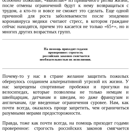
особенно пожилые, «выбитые» из привычного ритма жизни,
после отмены ограничений будут к нему возвращаться с
трудом, а кто-то и вовсе не сможет это сделать. Еще одной
причиной для роста заболеваемости после эпидемии
коронавируса медики считают стресс, в котором граждане
сейчас находятся, причем это касается не только «65+», но и
многих других возрастных групп.
На помощь приходит годами
проверенное: строгость
российских законов смягчается
необязательностью их исполнения.
Почему-то у нас в стране желание защитить пожилых
обернулось созданием альтернативной угрозой их жизни. У
нас запрещены спортивные пробежки и прогулки на
велосипедах, которые позволены не только немцам и
швейцарцам, датчанам и шведам, но даже французам и
англичанам, где введенные ограничения суровее. Нам, как
почти всегда, оказалось проще запретить, чем ограничиться
разумными мерами предосторожности.
Правда, тоже как почти всегда, на помощь приходит годами
проверенное: строгость российских законов смягчается