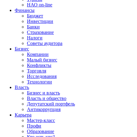
НАО on-line
Финансы
Бюджет
Инвестиции
Банки
Страхование
Налоги
Советы аудитора
Бизнес
Компании
Малый бизнес
Конфликты
Торговля
Исследования
Технологии
Власть
Бизнес и власть
Власть и общество
Депутатский портфель
Антикоррупция
Карьера
Мастер-класс
Профи
Образование
Кто есть кто?