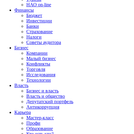
НАО on-line
Финансы
Бюджет
Инвестиции
Банки
Страхование
Налоги
Советы аудитора
Бизнес
Компании
Малый бизнес
Конфликты
Торговля
Исследования
Технологии
Власть
Бизнес и власть
Власть и общество
Депутатский портфель
Антикоррупция
Карьера
Мастер-класс
Профи
Образование
Кто есть кто?