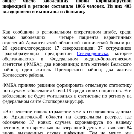
общее число заболевших новой коронавирусной
инфекцией в регионе составило 1066 человек. Из них 403
выздоровели и выписаны из больниц.
Как сообщили в региональном оперативном штабе, среди
новых заболевших – четыре пациента карантинных
отделений Архангельской областной клинической больницы;
26 архангелогородцев; 17 северодвинцев; 37 сотрудников
градообразующих предприятий
Северодвинска
, которые
обслуживаются в Федеральном медико-биологическом
агентстве (ФМБА); два новодвинца; пять жителей Вельского
района; один житель Приморского района; два жителя
Котласского района.
ФМБА приняло решение формировать отдельную статистику
по случаям заболевания Covid-19 среди своих пациентов. Эти
заболевшие не будут учитываться в статистике по региону на
федеральном сайте Стопкорнавирус.рф.
«Это решение нашло отражение уже в сегодняшних данных
по Архангельской области на федеральном ресурсе, где
обозначено 37 новых случаев коронавируса по нашему
региону, в то время как на вчерашний день мы заявляли 84
вновь выявленных случая инфекции. Тем не менее, мы