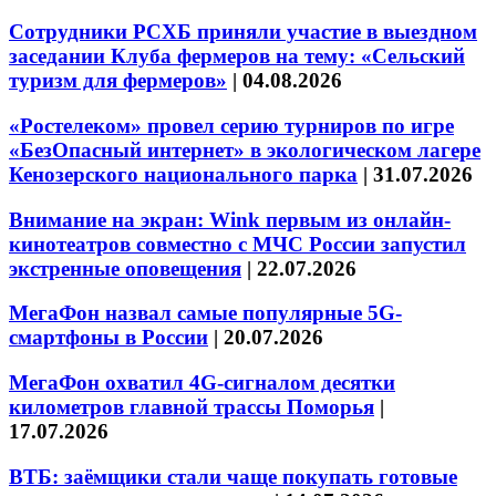
Сотрудники РСХБ приняли участие в выездном
заседании Клуба фермеров на тему: «Сельский
туризм для фермеров»
|
04.08.2026
«Ростелеком» провел серию турниров по игре
«БезОпасный интернет» в экологическом лагере
Кенозерского национального парка
|
31.07.2026
Внимание на экран: Wink первым из онлайн-
кинотеатров совместно с МЧС России запустил
экстренные оповещения
|
22.07.2026
МегаФон назвал самые популярные 5G-
смартфоны в России
|
20.07.2026
МегаФон охватил 4G-сигналом десятки
километров главной трассы Поморья
|
17.07.2026
ВТБ: заёмщики стали чаще покупать готовые