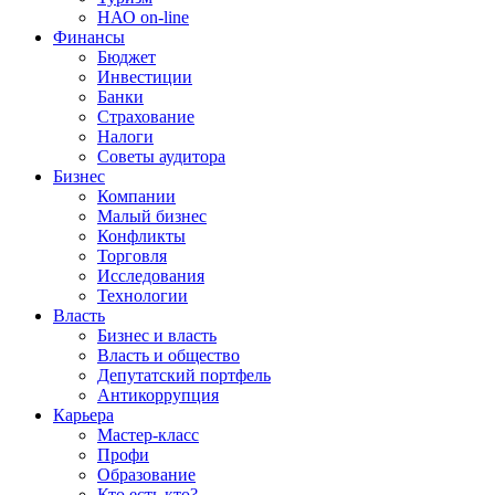
НАО on-line
Финансы
Бюджет
Инвестиции
Банки
Страхование
Налоги
Советы аудитора
Бизнес
Компании
Малый бизнес
Конфликты
Торговля
Исследования
Технологии
Власть
Бизнес и власть
Власть и общество
Депутатский портфель
Антикоррупция
Карьера
Мастер-класс
Профи
Образование
Кто есть кто?