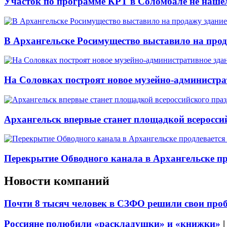
Участок по программе КРТ в Соломбале не нашё
В Архангельске Росимущество выставило на про
На Соловках построят новое музейно-администра
Архангельск впервые станет площадкой всеросси
Перекрытие Обводного канала в Архангельске про
Новости компаний
Почти 8 тысяч человек в СЗФО решили свои про
Россияне полюбили «раскладушки» и «книжки»