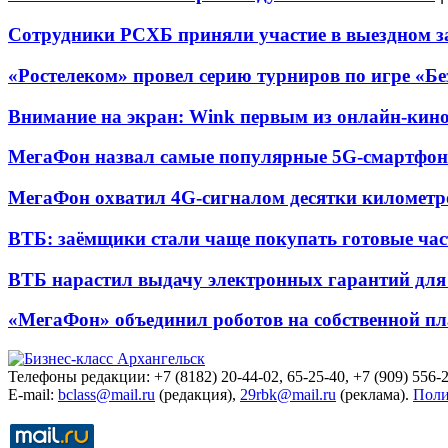
Сотрудники РСХБ приняли участие в выездном за
«Ростелеком» провел серию турниров по игре «Б
Внимание на экран: Wink первым из онлайн-кино
МегаФон назвал самые популярные 5G-смартфон
МегаФон охватил 4G-сигналом десятки километр
ВТБ: заёмщики стали чаще покупать готовые час
ВТБ нарастил выдачу электронных гарантий для 
«МегаФон» объединил роботов на собственной п
Телефоны редакции: +7 (8182) 20-44-02, 65-25-40, +7 (909) 556-2
E-mail:
bclass@mail.ru
(редакция),
29rbk@mail.ru
(реклама).
Поли