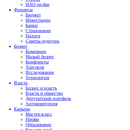
НАО on-line
Финансы
Бюджет
Инвестиции
Банки
Страхование
Налоги
Советы аудитора
Бизнес
Компании
Малый бизнес
Конфликты
Торговля
Исследования
Технологии
Власть
Бизнес и власть
Власть и общество
Депутатский портфель
Антикоррупция
Карьера
Мастер-класс
Профи
Образование
Кто есть кто?