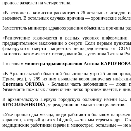
процесс разделен на четыре этапа.
«В регионе на комиссии рассмотрено 26 летальных исходов, 
вызывает. В остальных случаях причина — хронические заболев
Заместитель министра здравоохранения объяснила причины ра
«Разночтение заключается в разных уровнях информации.
предварительном заключении о смерти. Если первым пунктом 
фиксируются смерти пациентов непосредственно от COVID
патологоанатомических исследований», - уточнила Татьяна Ру
По словам
министра здравоохранения Антона КАРПУНОВА
«В Архангельской областной больнице на утро 25 июля прохо
Прим. ред.), у 289 из них выявлена коронавирусная инфекц
Светлана ОРЛОВА
. - Большая часть заболевших — люди п
Уязвимость пожилых людей очень четко прослеживается, и дин
В архангельскую Первую городскую больницу имени Е.Е. 
КРАСИЛЬНИКОВА
, учреждению не хватает специалистов.
«Уже прошло два месяца, люди работают в большом напряжени
карантин, который длится 14 дней, — так мы теряем кадры. С
медицинские работники (врачи и медсестры), остальные — не 