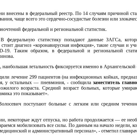
они внесены в федеральный реестр. По 14 случаям причиной ста
ания, чаще всего это сердечно-сосудистые болезни или злокаче
зночтений федеральной и региональной статистик.
 В федеральную статистику попадают данные ЗАГСа, котор
стоит диагноз «коронавирусная инфекция», такие случаи и уч
-19. Таким образом, в федеральной и региональной стат
синова.
, наибольшая летальность фиксируется именно в Архангельской
дили лечение 299 пациентов (на инфекционных койках, предна
ия, у остальных — пневмония, - сообщила
заместитель главн
ожилого возраста. Средний возраст больных, которые умира
амика это показывает».
Волосевич поступают больные с легким или средним течен
и, некоторые ждут отпуска, но работа продолжается — ее нео
тараемся мобилизовать все силы. По данным на начало недели, к
медицинский и административный персонал», - отметил главвра