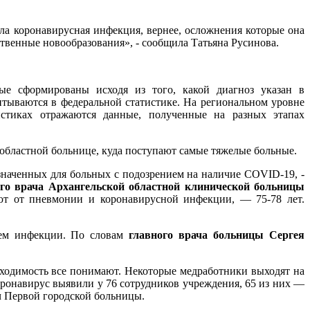
ла коронавирусная инфекция, вернее, осложнения которые она
ственные новообразования», - сообщила Татьяна Русинова.
ые сформированы исходя из того, какой диагноз указан в
итываются в федеральной статистике. На региональном уровне
истиках отражаются данные, полученные на разных этапах
 областной больнице, куда поступают самые тяжелые больные.
значенных для больных с подозрением на наличие COVID-19, -
ого врача Архангельской областной клинической больницы
ют от пневмонии и коронавирусной инфекции, — 75-78 лет.
ием инфекции. По словам
главного врача больницы Сергея
бходимость все понимают. Некоторые медработники выходят на
оронавирус выявили у 76 сотрудников учреждения, 65 из них —
ч Первой городской больницы.