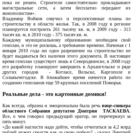
пока не решен. Строители самостоятельно прокладывают
магистральные сети, а затем бесплатно передают их
монополистам».
Владимир Войков озвучил и перспективные планы по
строительству в области жилья. Так, в 2008 году в регионе
планируется построить 261 тысячу кв. м, в 2009 году - 313
тысяч кв. м, в 2010 году - 375 тысяч кв. м.
Каждому муниципальному образованию необходим свой
генплан, и это не роскошь, а требование времени. Начиная с 1
января 2010 года ни одно разрешение на строительство не
будет выдаваться без наличия этого документа. В настоящее
время генплан существует лишь в Северодвинске, в 2008 году
его разработку планируют завершить в Архангельске и ряде
других городов - Котласе, Вельске, Каргополе и
Сольвычегодске. В ближайшее время начнется работа по
созданию генпланов еще 59 крупных поселений Поморья.
Реальные дела - это картонные домики!
Как всегда, образна и эмоциональна была речь
вице-спикера
областного Собрания депутатов Дмитрия ТАСКАЕВА
.
Все, о чем говорил предыдущий оратор, он перечеркнул за
пять минут.
«До какой наглости надо дойти, чтобы отчитаться за 4,2 млрд
рублей чужих средств как за свою победу? - сказал Дмитрий