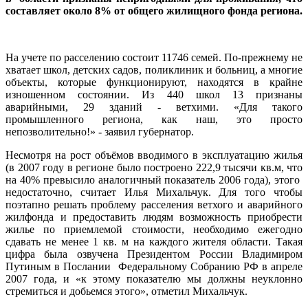
составляет около 8% от общего жилищного фонда региона.
На учете по расселению состоит 11746 семей. По-прежнему не
хватает школ, детских садов, поликлиник и больниц, а многие
объекты, которые функционируют, находятся в крайне
изношенном состоянии. Из 440 школ 13 признаны
аварийными, 29 зданий - ветхими. «Для такого
промышленного региона, как наш, это просто
непозволительно!» - заявил губернатор.
Несмотря на рост объёмов вводимого в эксплуатацию жилья
(в 2007 году в регионе было построено 222,9 тысячи кв.м, что
на 40% превысило аналогичный показатель 2006 года), этого
недостаточно, считает Илья Михальчук. Для того чтобы
поэтапно решать проблему расселения ветхого и аварийного
жилфонда и предоставить людям возможность приобрести
жилье по приемлемой стоимости, необходимо ежегодно
сдавать не менее 1 кв. м на каждого жителя области. Такая
цифра была озвучена Президентом России Владимиром
Путиным в Послании Федеральному Собранию РФ в апреле
2007 года, и «к этому показателю мы должны неуклонно
стремиться и добьемся этого», отметил Михальчук.