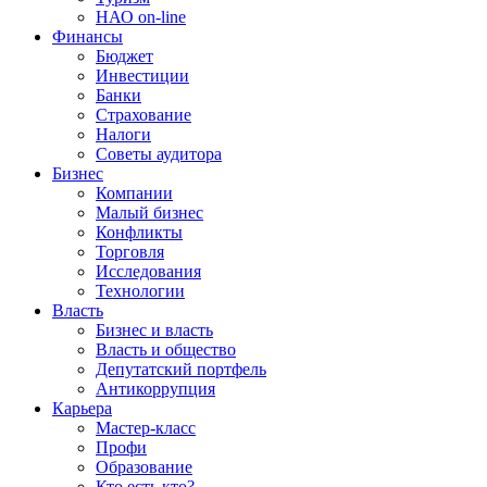
НАО on-line
Финансы
Бюджет
Инвестиции
Банки
Страхование
Налоги
Советы аудитора
Бизнес
Компании
Малый бизнес
Конфликты
Торговля
Исследования
Технологии
Власть
Бизнес и власть
Власть и общество
Депутатский портфель
Антикоррупция
Карьера
Мастер-класс
Профи
Образование
Кто есть кто?