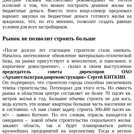
иллюзий о том, что можно построить дешевое жилье на
бюджетные деньги. Вместо этого вице-спикер предложил
вариант закупки на бюджетные деньги готового жилья на
аукционах, что, по его мнению, позволит создать равные
условия для всех застройщиков.
Рынок не позволит строить больше
«После долгих лет стагнации строители стали оживать.
Началось интенсивное обновление материально-технической
базы, на рынке присутствует и монолитное, и панельное, и
кирпичное домостроение», - сказал в своем выступлении
председатель совета директоров ОАО
«Архангельскгражданреконструкция» Сергей КИТКИН
.
Он подчеркнул, что строители города способны увеличивать
темпы строительства. Потенциал для этого есть. Но емкость
рынка в областном центре составляет не более 70 тысяч кв.
метров жилья в год. Большие объемы строить не для кого,
ведь купить эти новые квартиры большая часть населения не
в состоянии. «А нам ставят задачу строить 300-400 тысяч кв.
м!» - заявил Киткин. По его словам, отрасль находится в
ожидании – какой объем строительства социального жилья
закажет область, так и будет планироваться работа
крупнейших предприятий на перспективу. Тогда в регион