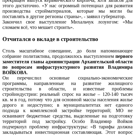
прекращен выпуск керамического кирпича, хотя запасов для
этого достаточно. «У нас огромный потенциал для развития
производства стройматериалов, которые мы могли бы
поставлять в другие регионы страны», - заявил губернатор.
Закончил свое выступление Михальчук лозунгом: «Мы
сломаем всё, что мешает строить».
Отчитался о вкладе в строительство
Столь масштабное совещание, до боли напоминающее
собрание политактива, продолжилось выступлением
первого
заместителя главы администрации Архангельской области
по вопросам инфраструктурного развития Владимира
ВОЙКОВА
.
Он перечислил основные социально-экономические
программы, направленные на развитие жилищного
строительства в области, и известные проблемы
стройиндустрии: реальный спрос на жилье – 120-140 тысяч
кв. м в год, потому что для основной массы населения жилье
дорого и недоступно; в муниципалитетах нет единого
подхода к комплексной застройке территорий; МО не
осваивают бюджетные средства, выделенные на подготовку
территорий под застройку. Особо Владимир Войков
подчеркнул проблему инфраструктуры: «В тарифы должна
закладываться инвестиционная составляющая. Этот вопрос