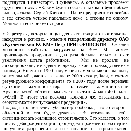
подтянутся и инвесторы, и финансы. А остальные проблемы
будут решаться… «Каким будет госзаказ, таким и будет объем
рынка, - сказал Сергей Киткин. – Наше предприятие способно
в год строить четыре панельных дома, а строим по одному.
Мощности есть, но нет спроса».
«Те резервы, которые ищут для активизации строительства,
находятся в регионе, - отметил
генеральный директор ОАО
«Кузнечевский КСКМ» Петр ПРИГОРОВСКИЙ
. - Сегодня
мощности комбината загружены на 30%. Мы можем
производить продукции в два раза больше только за счет
увеличения штата работников. – Мы не продали, не
ликвидировали, не сдали в аренду свои производственные
площади. Но если в 1999 году мэрия нам устанавливала плату
за земельный участок в размере 200 тысяч рублей, с учетом
регулирующего коэффициента, то в 2007 году, после передачи
функции администратора платежей администрации
Архангельской области, мы стали платить 4 млн 400 тысяч
рублей. В итоге эти расходы, конечно же, отразились на
себестоимости выпускаемой продукции».
Подводя итог встречи, губернатор пообещал, что со стороны
областной власти будет делаться всё возможное, чтобы
активизировать жилищное строительство. Это касается, в том
числе, дебюрократизации процедуры проведения экспертиз,
получения разрешений и согласований на строительство.