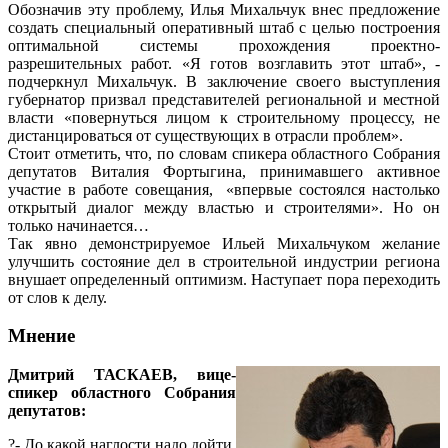
Обозначив эту проблему, Илья Михальчук внес предложение
создать специальный оперативный штаб с целью построения
оптимальной системы прохождения проектно-
разрешительных работ. «Я готов возглавить этот штаб», -
подчеркнул Михальчук. В заключение своего выступления
губернатор призвал представителей региональной и местной
власти «повернуться лицом к строительному процессу, не
дистанцироваться от существующих в отрасли проблем».
Стоит отметить, что, по словам спикера областного Собрания
депутатов Виталия Фортыгина, принимавшего активное
участие в работе совещания, «впервые состоялся настолько
открытый диалог между властью и строителями». Но он
только начинается…
Так явно демонстрируемое Ильей Михальчуком желание
улучшить состояние дел в строительной индустрии региона
внушает определенный оптимизм. Наступает пора переходить
от слов к делу.
Мнение
Дмитрий ТАСКАЕВ, вице-
спикер областного Собрания
депутатов:
?- До какой наглости надо дойти,