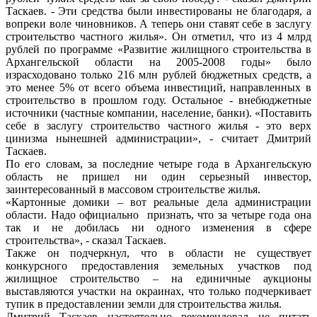
Таскаев. - Эти средства были инвестированы не благодаря, а
вопреки воле чиновников. А теперь они ставят себе в заслугу
строительство частного жилья». Он отметил, что из 4 млрд
рублей по программе «Развитие жилищного строительства в
Архангельской области на 2005-2008 годы» было
израсходовано только 216 млн рублей бюджетных средств, а
это менее 5% от всего объема инвестиций, направленных в
строительство в прошлом году. Остальное - внебюджетные
источники (частные компании, население, банки). «Поставить
себе в заслугу строительство частного жилья - это верх
цинизма нынешней администрации», - считает Дмитрий
Таскаев.
По его словам, за последние четыре года в Архангельскую
область не пришел ни один серьезный инвестор,
заинтересованный в массовом строительстве жилья.
«Картонные домики – вот реальные дела администрации
области. Надо официально признать, что за четыре года она
так и не добилась ни одного изменения в сфере
строительства», - сказал Таскаев.
Также он подчеркнул, что в области не существует
конкурсного предоставления земельных участков под
жилищное строительство – на единичные аукционы
выставляются участки на окраинах, что только подчеркивает
тупик в предоставлении земли для строительства жилья.
Дмитрий Таскаев настоятельно рекомендовал не питать