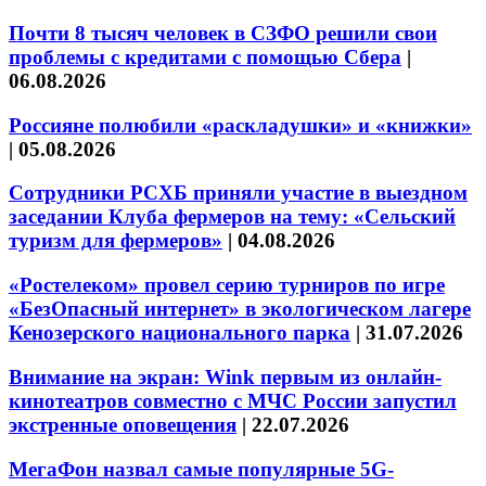
Почти 8 тысяч человек в СЗФО решили свои
проблемы с кредитами с помощью Сбера
|
06.08.2026
Россияне полюбили «раскладушки» и «книжки»
|
05.08.2026
Сотрудники РСХБ приняли участие в выездном
заседании Клуба фермеров на тему: «Сельский
туризм для фермеров»
|
04.08.2026
«Ростелеком» провел серию турниров по игре
«БезОпасный интернет» в экологическом лагере
Кенозерского национального парка
|
31.07.2026
Внимание на экран: Wink первым из онлайн-
кинотеатров совместно с МЧС России запустил
экстренные оповещения
|
22.07.2026
МегаФон назвал самые популярные 5G-