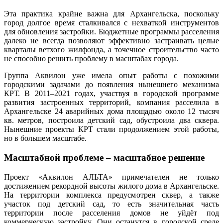
Эта практика крайне важна для Архангельска, поскольку
город долгое время сталкивался с нехваткой инструментов
для обновления застройки. Бюджетные программы расселения
далеко не всегда позволяют эффективно застраивать целые
кварталы ветхого жилфонда, а точечное строительство часто
не способно решить проблему в масштабах города.
Группа Аквилон уже имела опыт работы с похожими
городскими задачами до появления нынешнего механизма
КРТ. В 2011–2021 годах, участвуя в городской программе
развития застроенных территорий, компания расселила в
Архангельске 24 аварийных дома площадью около 12 тысяч
кв. метров, построила детский сад, обустроила два сквера.
Нынешние проекты КРТ стали продолжением этой работы,
но в большем масштабе.
Масштабной проблеме – масштабное решение
Проект «Аквилон АЛЬТА» примечателен не только
достижением рекордной высоты жилого дома в Архангельске.
На территории комплекса предусмотрен сквер, а также
участок под детский сад, то есть значительная часть
территории после расселения домов не уйдёт под
коммерческую застройку. Они останутся в городской среде