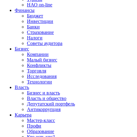
НАО on-line
Финансы
Бюджет
Инвестиции
Банки
Страхование
Налоги
Советы аудитора
Бизнес
Компании
Малый бизнес
Конфликты
Торговля
Исследования
Технологии
Власть
Бизнес и власть
Власть и общество
Депутатский портфель
Антикоррупция
Карьера
Мастер-класс
Профи
Образование
Кто есть кто?