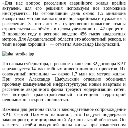
«Для нас вопрос расселения аварийного жилья крайне
актуален, для его решения используем все возможные
инструменты. На сегодняшний день около 1,5 миллиона
квадратных метров жилья признано аварийным и нуждается в
расселении. За пять лет мы существенно повысили темпы
строительства — объёмы в целом увеличили на 42 процента.
В прошлом году в регионе введено 456 тысяч квадратных
метров. Для Архангельской области это абсолютный рекорд, и
темп набран хороший», — отметил Александр Цыбульский.
По словам губернатора, в регионе заключено 32 договора КРТ
и реализуется 14 масштабных инвестиционных проектов. Их
совокупный потенциал — около 1,7 млн кв. метров жилья.
При этом Александр Цыбульский отдельно обозначил
проблему коммунальной инфраструктуры: новые кварталы и
расселение аварийного фонда требуют модернизации сетей,
без которой градостроительный потенциал территорий
невозможно раскрыть полностью.
Важным для региона стало и законодательное сопровождение
КРТ. Сергей Пахомов напомнил, что Госдума поддержала
законопроект, инициированный Архангельской областью. Он
касается расчёта выкупной цены жилья при комплексном