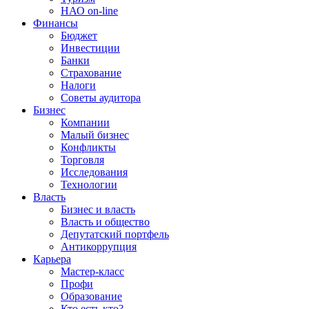
НАО on-line
Финансы
Бюджет
Инвестиции
Банки
Страхование
Налоги
Советы аудитора
Бизнес
Компании
Малый бизнес
Конфликты
Торговля
Исследования
Технологии
Власть
Бизнес и власть
Власть и общество
Депутатский портфель
Антикоррупция
Карьера
Мастер-класс
Профи
Образование
Кто есть кто?