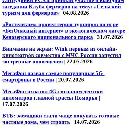
Сотрудники РСХБ приняли участие в выездном
заседании Клуба фермеров на тему: «Сельский
туризм для фермеров»
|
04.08.2026
«Ростелеком» провел серию турниров по игре
«БезОпасный интернет» в экологическом лагере
Кенозерского национального парка
|
31.07.2026
Внимание на экран: Wink первым из онлайн-
кинотеатров совместно с МЧС России запустил
экстренные оповещения
|
22.07.2026
МегаФон назвал самые популярные 5G-
смартфоны в России
|
20.07.2026
МегаФон охватил 4G-сигналом десятки
километров главной трассы Поморья
|
17.07.2026
ВТБ: заёмщики стали чаще покупать готовые
частные дома, чем строить
|
14.07.2026