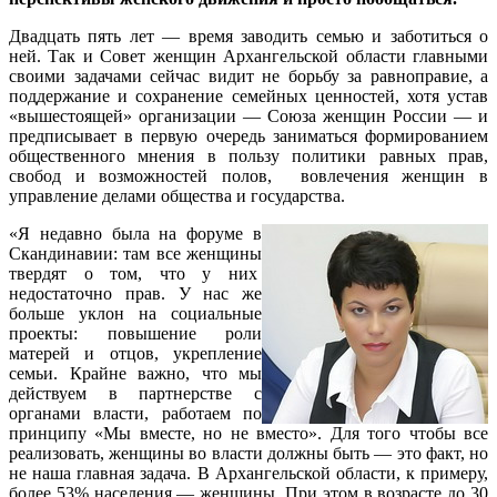
Двадцать пять лет — время заводить семью и заботиться о
ней. Так и Совет женщин Архангельской области главными
своими задачами сейчас видит не борьбу за равноправие, а
поддержание и сохранение семейных ценностей, хотя устав
«вышестоящей» организации — Союза женщин России — и
предписывает в первую очередь заниматься формированием
общественного мнения в пользу политики равных прав,
свобод и возможностей полов, вовлечения женщин в
управление делами общества и государства.
«Я недавно была на форуме в
Скандинавии: там все женщины
твердят о том, что у них
недостаточно прав. У нас же
больше уклон на социальные
проекты: повышение роли
матерей и отцов, укрепление
семьи. Крайне важно, что мы
действуем в партнерстве с
органами власти, работаем по
принципу «Мы вместе, но не вместо». Для того чтобы все
реализовать, женщины во власти должны быть — это факт, но
не наша главная задача. В Архангельской области, к примеру,
более 53% населения — женщины. При этом в возрасте до 30