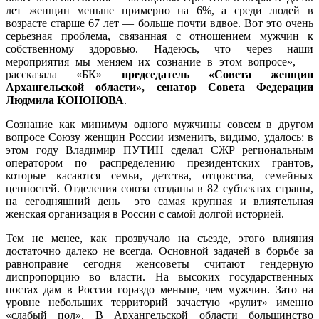
лет женщин меньше примерно на 6%, а среди людей в
возрасте старше 67 лет — больше почти вдвое. Вот это очень
серьезная проблема, связанная с отношением мужчин к
собственному здоровью. Надеюсь, что через наши
мероприятия мы меняем их сознание в этом вопросе», —
рассказала «БК»
председатель «Совета женщин
Архангельской области», сенатор Совета Федерации
Людмила КОНОНОВА
.
Сознание как минимум одного мужчины совсем в другом
вопросе Союзу женщин России изменить, видимо, удалось: в
этом году Владимир ПУТИН сделал СЖР региональным
оператором по распределению президентских грантов,
которые касаются семьи, детства, отцовства, семейных
ценностей. Отделения союза созданы в 82 субъектах страны,
на сегодняшний день это самая крупная и влиятельная
женская организация в России с самой долгой историей.
Тем не менее, как прозвучало на съезде, этого влияния
достаточно далеко не всегда. Основной задачей в борьбе за
равноправие сегодня женсоветы считают гендерную
диспропорцию во власти. На высоких государственных
постах дам в России гораздо меньше, чем мужчин. Зато на
уровне небольших территорий зачастую «рулит» именно
«слабый пол». В Архангельской области большинство