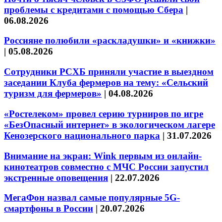
проблемы с кредитами с помощью Сбера
|
06.08.2026
Россияне полюбили «раскладушки» и «книжки»
|
05.08.2026
Сотрудники РСХБ приняли участие в выездном
заседании Клуба фермеров на тему: «Сельский
туризм для фермеров»
|
04.08.2026
«Ростелеком» провел серию турниров по игре
«БезОпасный интернет» в экологическом лагере
Кенозерского национального парка
|
31.07.2026
Внимание на экран: Wink первым из онлайн-
кинотеатров совместно с МЧС России запустил
экстренные оповещения
|
22.07.2026
МегаФон назвал самые популярные 5G-
смартфоны в России
|
20.07.2026