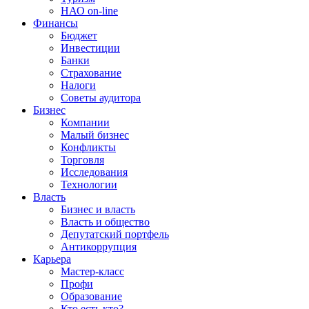
НАО on-line
Финансы
Бюджет
Инвестиции
Банки
Страхование
Налоги
Советы аудитора
Бизнес
Компании
Малый бизнес
Конфликты
Торговля
Исследования
Технологии
Власть
Бизнес и власть
Власть и общество
Депутатский портфель
Антикоррупция
Карьера
Мастер-класс
Профи
Образование
Кто есть кто?