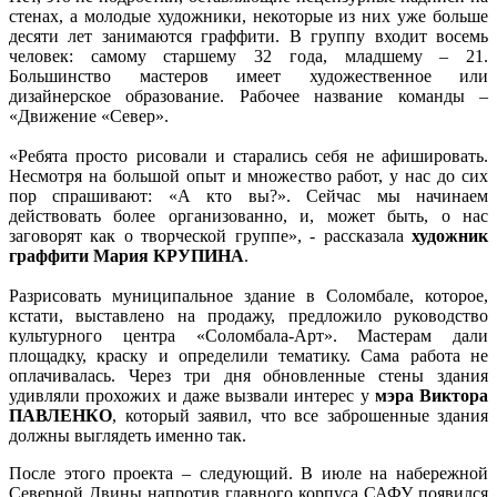
стенах, а молодые художники, некоторые из них уже больше
десяти лет занимаются граффити. В группу входит восемь
человек: самому старшему 32 года, младшему – 21.
Большинство мастеров имеет художественное или
дизайнерское образование. Рабочее название команды –
«Движение «Север».
«Ребята просто рисовали и старались себя не афишировать.
Несмотря на большой опыт и множество работ, у нас до сих
пор спрашивают: «А кто вы?». Сейчас мы начинаем
действовать более организованно, и, может быть, о нас
заговорят как о творческой группе», - рассказала
художник
граффити Мария КРУПИНА
.
Разрисовать муниципальное здание в Соломбале, которое,
кстати, выставлено на продажу, предложило руководство
культурного центра «Соломбала-Арт». Мастерам дали
площадку, краску и определили тематику. Сама работа не
оплачивалась. Через три дня обновленные стены здания
удивляли прохожих и даже вызвали интерес у
мэра Виктора
ПАВЛЕНКО
, который заявил, что все заброшенные здания
должны выглядеть именно так.
После этого проекта – следующий. В июле на набережной
Северной Двины напротив главного корпуса САФУ появился