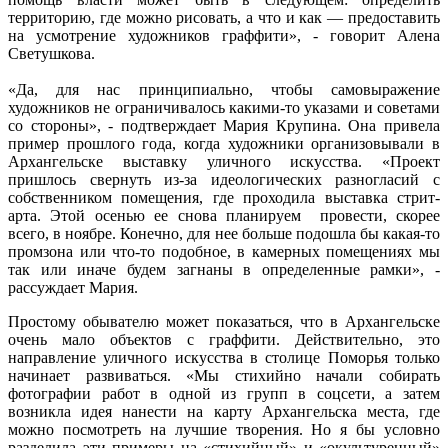
территорию, где можно рисовать, а что и как — предоставить
на усмотрение художников граффити», - говорит Алена
Светушкова.
«Да, для нас принципиально, чтобы самовыражение
художников не ограничивалось какими-то указами и советами
со стороны», - подтверждает Мария Крупина. Она привела
пример прошлого года, когда художники организовывали в
Архангельске выставку уличного искусства. «Проект
пришлось свернуть из-за идеологических разногласий с
собственником помещения, где проходила выставка стрит-
арта. Этой осенью ее снова планируем провести, скорее
всего, в ноябре. Конечно, для нее больше подошла бы какая-то
промзона или что-то подобное, в камерных помещениях мы
так или иначе будем загнаны в определенные рамки», -
рассуждает Мария.
Простому обывателю может показаться, что в Архангельске
очень мало объектов с граффити. Действительно, это
направление уличного искусства в столице Поморья только
начинает развиваться. «Мы стихийно начали собирать
фотографии работ в одной из групп в соцсети, а затем
возникла идея нанести на карту Архангельска места, где
можно посмотреть на лучшие творения. Но я бы условно
разделила эти примеры на «стихийный» и «окультуренный»