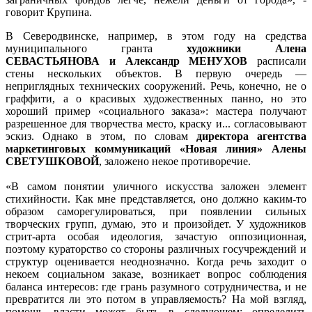
говорит Крупина.
В Северодвинске, например, в этом году на средства
муниципального гранта
художники Алена
СЕВАСТЬЯНОВА и Александр МЕНУХОВ
расписали
стены нескольких объектов. В первую очередь —
неприглядных технических сооружений. Речь, конечно, не о
граффити, а о красивых художественных панно, но это
хороший пример «социального заказа»: мастера получают
разрешенное для творчества место, краску и... согласовывают
эскиз. Однако в этом, по словам
директора агентства
маркетинговых коммуникаций «Новая линия» Алены
СВЕТУШКОВОЙ
, заложено некое противоречие.
«В самом понятии уличного искусства заложен элемент
стихийности. Как мне представляется, оно должно каким-то
образом саморегулироваться, при появлении сильных
творческих групп, думаю, это и произойдет. У художников
стрит-арта особая идеология, зачастую оппозиционная,
поэтому кураторство со стороны различных госучреждений и
структур оценивается неоднозначно. Когда речь заходит о
некоем социальном заказе, возникает вопрос соблюдения
баланса интересов: где грань разумного сотрудничества, и не
превратится ли это потом в управляемость? На мой взгляд,
помощь власти может быть в следующем: определить