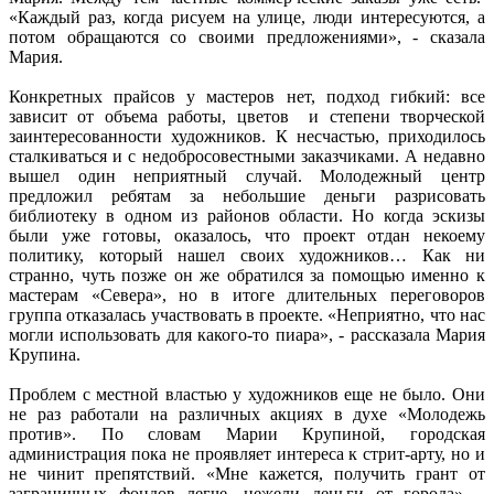
«Каждый раз, когда рисуем на улице, люди интересуются, а
потом обращаются со своими предложениями», - сказала
Мария.
Конкретных прайсов у мастеров нет, подход гибкий: все
зависит от объема работы, цветов и степени творческой
заинтересованности художников. К несчастью, приходилось
сталкиваться и с недобросовестными заказчиками. А недавно
вышел один неприятный случай. Молодежный центр
предложил ребятам за небольшие деньги разрисовать
библиотеку в одном из районов области. Но когда эскизы
были уже готовы, оказалось, что проект отдан некоему
политику, который нашел своих художников… Как ни
странно, чуть позже он же обратился за помощью именно к
мастерам «Севера», но в итоге длительных переговоров
группа отказалась участвовать в проекте. «Неприятно, что нас
могли использовать для какого-то пиара», - рассказала Мария
Крупина.
Проблем с местной властью у художников еще не было. Они
не раз работали на различных акциях в духе «Молодежь
против». По словам Марии Крупиной, городская
администрация пока не проявляет интереса к стрит-арту, но и
не чинит препятствий. «Мне кажется, получить грант от
заграничных фондов легче, нежели деньги от города», -