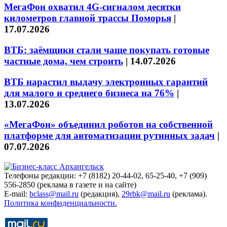
МегаФон охватил 4G-сигналом десятки
километров главной трассы Поморья
|
17.07.2026
ВТБ: заёмщики стали чаще покупать готовые
частные дома, чем строить
|
14.07.2026
ВТБ нарастил выдачу электронных гарантий
для малого и среднего бизнеса на 76%
|
13.07.2026
«МегаФон» объединил роботов на собственной
платформе для автоматизации рутинных задач
|
07.07.2026
Телефоны редакции: +7 (8182) 20-44-02, 65-25-40, +7 (909)
556-2850 (реклама в газете и на сайте)
E-mail:
bclass@mail.ru
(редакция),
29rbk@mail.ru
(реклама).
Политика конфиденциальности.