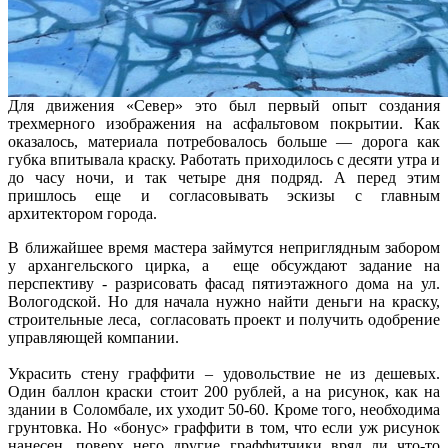
Для движения «Север» это был первый опыт создания
трехмерного изображения на асфальтовом покрытии. Как
оказалось, материала потребовалось больше — дорога как
губка впитывала краску. Работать приходилось с десяти утра и
до часу ночи, и так четыре дня подряд. А перед этим
пришлось еще и согласовывать эскизы с главным
архитектором города.
В ближайшее время мастера займутся неприглядным забором
у архангельского цирка, а еще обсуждают задание на
перспективу - разрисовать фасад пятиэтажного дома на ул.
Вологодской. Но для начала нужно найти деньги на краску,
строительные леса, согласовать проект и получить одобрение
управляющей компании.
Украсить стену граффити – удовольствие не из дешевых.
Один баллон краски стоит 200 рублей, а на рисунок, как на
здании в Соломбале, их уходит 50-60. Кроме того, необходима
грунтовка. Но «бонус» граффити в том, что если уж рисунок
нанесен, поверх него другие граффитчики вряд ли что-то