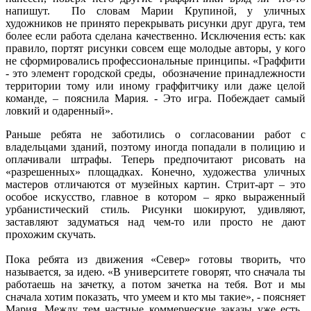
напишут. По словам Марии Крупиной, у уличных
художников не принято перекрывать рисунки друг друга, тем
более если работа сделана качественно. Исключения есть: как
правило, портят рисунки совсем еще молодые авторы, у кого
не сформировались профессиональные принципы. «Граффити
- это элемент городской среды, обозначение принадлежности
территории тому или иному граффитчику или даже целой
команде, – пояснила Мария. - Это игра. Побеждает самый
ловкий и одаренный».
Раньше ребята не заботились о согласовании работ с
владельцами зданий, поэтому иногда попадали в полицию и
оплачивали штрафы. Теперь предпочитают рисовать на
«разрешенных» площадках. Конечно, художества уличных
мастеров отличаются от музейных картин. Стрит-арт – это
особое искусство, главное в котором – ярко выраженный
урбанистический стиль. Рисунки шокируют, удивляют,
заставляют задуматься над чем-то или просто не дают
прохожим скучать.
Пока ребята из движения «Север» готовы творить, что
называется, за идею. «В университете говорят, что сначала ты
работаешь на зачетку, а потом зачетка на тебя. Вот и мы
сначала хотим показать, что умеем и кто мы такие», - поясняет
Мария. Между тем частные коммерческие заказы уже есть.