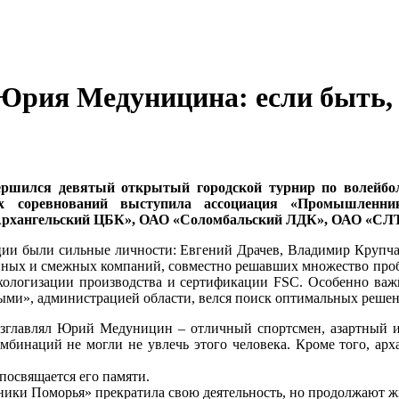
Юрия Медуницина: если быть,
вершился девятый открытый городской турнир по волейб
их соревнований выступила ассоциация «Промышленни
«Архангельский ЦБК», ОАО «Соломбальский ЛДК», ОАО «СЛ
ии были сильные личности: Евгений Драчев, Владимир Крупчак
ных и смежных компаний, совместно решавших множество пробл
кологизации производства и сертификации FSC. Особенно важ
ыми», администрацией области, велся поиск оптимальных решен
возглавлял Юрий Медуницин – отличный спортсмен, азартный 
омбинаций не могли не увлечь этого человека. Кроме того, 
посвящается его памяти.
ики Поморья» прекратила свою деятельность, но продолжают ж