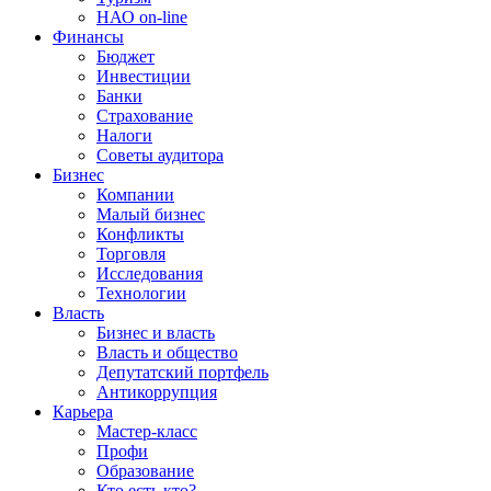
НАО on-line
Финансы
Бюджет
Инвестиции
Банки
Страхование
Налоги
Советы аудитора
Бизнес
Компании
Малый бизнес
Конфликты
Торговля
Исследования
Технологии
Власть
Бизнес и власть
Власть и общество
Депутатский портфель
Антикоррупция
Карьера
Мастер-класс
Профи
Образование
Кто есть кто?