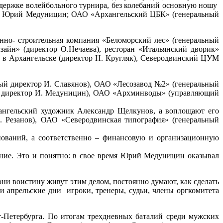
держке волейбольного турнира, без колебаний основную ношу
ился Юрий Медуницин; ОАО «Архангельский ЦБК» (генеральный
но- строительная компания «Беломорский лес» (генеральный
зайн» (директор О.Нечаева), ресторан «Итальянский дворик»
 в Архангельске (директор Н. Кругляк), Северодвинский ЦУМ
ый директор И. Славянов), ОАО «Лесозавод №2» (генеральный
ый директор И. Медуницин), ОАО «Архминводы» (управляющий
хангельский художник Александр Щелкунов, а воплощают его
. Резанов), ОАО «Северодвинская типография» (генеральный
нований, а соответственно – финансовую и организационную
ние. Это и понятно: в свое время Юрий Медуницин оказывал
 воистину живут этим делом, постоянно думают, как сделать
 апрельские дни игроки, тренеры, судьи, члены оргкомитета
т-Петербурга. По итогам трехдневных баталий среди мужских