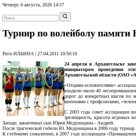
Четверг, 6 августа, 2026
14:57
Турнир по волейболу памяти 
Рита ИЛЬИНА | 27.04.2011 10:50:10
24 апреля в Архангельске за
инициатором проведения эт
Архангельской области (ОАО 
«Отцами-основателями» ассоциац
входили около 40 лесопромышлен
дорог до конкретных шагов по э
мнениями с профсоюзами, «зелен
С 2003 года совет ассоциации 
зрелищность, красота игровых к
Западе, заканчивал сын Юрия Медуницина - Андрей.
После трагической гибели Ю. Медуницина в 2006 году турнир 
К глубокому сожалению, в 2007 году ассоциация «Промышленн