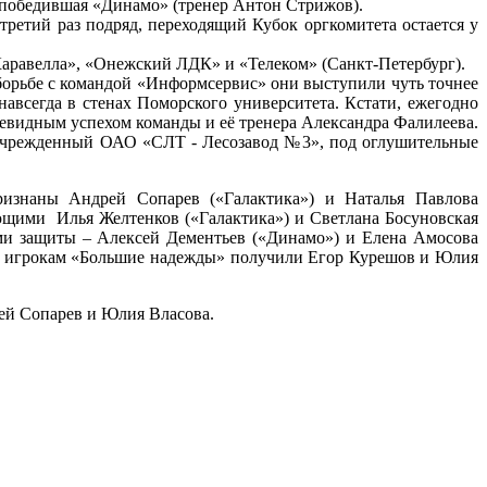
о победившая «Динамо» (тренер Антон Стрижов).
третий раз подряд, переходящий Кубок оргкомитета остается у
Каравелла», «Онежский ЛДК» и «Телеком» (Санкт-Петербург).
борьбе с командой «Информсервис» они выступили чуть точнее
навсегда в стенах Поморского университета. Кстати, ежегодно
евидным успехом команды и её тренера Александра Фалилеева.
учрежденный ОАО «СЛТ - Лесозавод №3», под оглушительные
знаны Андрей Сопарев («Галактика») и Наталья Павлова
ими Илья Желтенков («Галактика») и Светлана Босуновская
ми защиты – Алексей Дементьев («Динамо») и Елена Амосова
 игрокам «Большие надежды» получили Егор Курешов и Юлия
ей Сопарев и Юлия Власова.