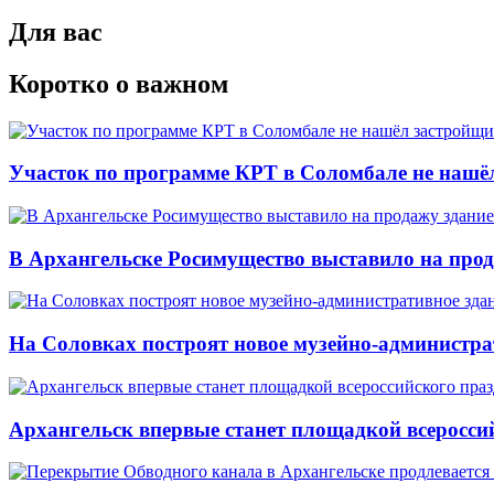
Для вас
Коротко о важном
Участок по программе КРТ в Соломбале не нашё
В Архангельске Росимущество выставило на про
На Соловках построят новое музейно-администра
Архангельск впервые станет площадкой всеросси