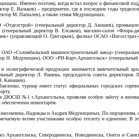
циации. Именно поэтому, когда встал вопрос о финансовой под
ктор Е. Вальков) – предприятие, где в последние годы труд
ектор М. Папылев), а также семья Медунициных.
 «Отделстрой» (генеральный директор Д. Акишев), промышлен
 (генеральный директор В. Елсаков), магазин-салон «Флора-ди
збанк» (управляющий О. Григорьев), филиал ОСАО «Ингосстрах»
ь ОАО «Соломбальский машиностроительный завод» (генеральн
ектор Н. Медуницин), ООО «РН-Карт-Архангельск» (генеральн
и и полиграфической продукции занимается замечательный ар
ьный директор Л. Рашева, председатель совета директоров Л
. Канашев).
 Павленко, турнир имеет статус официальных городских сорев
орту.
ив ДЮСШ №1 г.Архангельска, проявляя особую заботу и внима
и обеспечении инвентарём.
Николаевны, Надежды и Андрея Медунициных. По ощущениям, они
мечаемую всеми участниками особую теплоту и единение. В эти
из Архангельска, Северодвинска, Новодвинска, Онеги и Санк