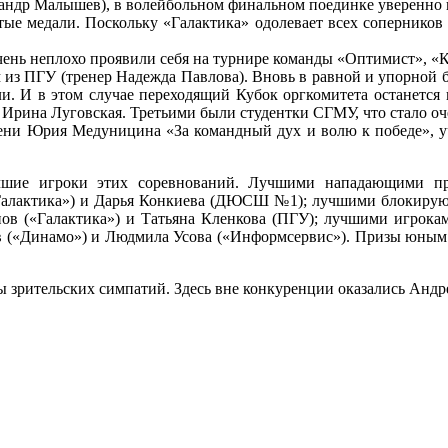
ександр Малышев), в волейбольном финальном поединке уверенн
тые медали. Поскольку «Галактика» одолевает всех соперников 
чень неплохо проявили себя на турнире команды «Оптимист», «
м из ПГУ (тренер Надежда Павлова). Вновь в равной и упорной 
и. И в этом случае переходящий Кубок оргкомитета останется 
 Ирина Луговская. Третьими были студентки СГМУ, что стало оч
ени Юрия Медуницина «За командный дух и волю к победе», 
шие игроки этих соревнований. Лучшими нападающими при
алактика») и Дарья Конкиева (ДЮСШ №1); лучшими блокирующ
ов («Галактика») и Татьяна Кленкова (ПГУ); лучшими игрока
 («Динамо») и Людмила Усова («Информсервис»). Призы юным
ы зрительских симпатий. Здесь вне конкуренции оказались Андр