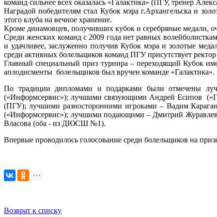
команд сильнее всех оказалась «Галактика» (ПГУ, тренер Ал
Наградой победителям стал Кубок мэра г.Архангельска и золо
этого клуба на вечное хранение.
Кроме динамовцев, получивших кубок и серебряные медали, о
Среди женских команд с 2009 года нет равных волейболистка
и удачливее, заслуженно получив Кубок мэра и золотые медал
среди активных болельщиков команд ПГУ присутствует ректор
Главный специальный приз турнира – переходящий Кубок им
аплодисменты болельщиков был вручен команде «Галактика».
По традиции дипломами и подарками были отмечены луч
(«Информсервис»); лучшими связующими Андрей Есипов («Г
(ПГУ); лучшими разносторонними игроками – Вадим Караган
(«Информсервис»); лучшими подающими – Дмитрий Журавлев
Власова (оба - из ДЮСШ №1).
Впервые проводилось голосование среди болельщиков на приз
Возврат к списку