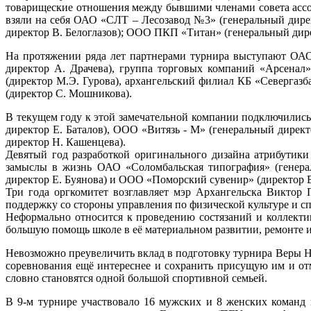
товарищеские отношения между бывшими членами cовета ассо
взяли на себя ОАО «СЛТ – Лесозавод №3» (генеральный дире
директор В. Белоглазов); ООО ПКП «Титан» (генеральный дир
На протяжении ряда лет партнерами турнира выступают ОАО
директор А. Драчева), группа торговых компаний «Арсенал»
(директор М.Э. Гурова), архангельский филиал КБ «Северга
(директор С. Мошникова).
В текущем году к этой замечательной компании подключилис
директор Е. Баталов), ООО «Витязь - М» (генеральный дир
директор Н. Кашенцева).
Девятый год разработкой оригинального дизайна атрибутик
замыслы в жизнь ОАО «Соломбальская типография» (генерал
директор Е. Буянова) и ООО «Поморский сувенир» (директор В
Три года оргкомитет возглавляет мэр Архангельска Виктор
поддержку со стороны управления по физической культуре и сп
Неформально относится к проведению состязаний и коллект
большую помощь школе в её материальном развитии, ремонте 
Невозможно преувеличить вклад в подготовку турнира Веры 
соревнования ещё интереснее и сохранить присущую им и от
словно становятся одной большой спортивной семьей.
В 9-м турнире участвовало 16 мужских и 8 женских команд 