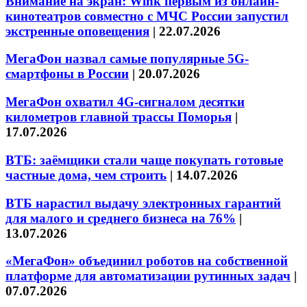
Внимание на экран: Wink первым из онлайн-
кинотеатров совместно с МЧС России запустил
экстренные оповещения
|
22.07.2026
МегаФон назвал самые популярные 5G-
смартфоны в России
|
20.07.2026
МегаФон охватил 4G-сигналом десятки
километров главной трассы Поморья
|
17.07.2026
ВТБ: заёмщики стали чаще покупать готовые
частные дома, чем строить
|
14.07.2026
ВТБ нарастил выдачу электронных гарантий
для малого и среднего бизнеса на 76%
|
13.07.2026
«МегаФон» объединил роботов на собственной
платформе для автоматизации рутинных задач
|
07.07.2026