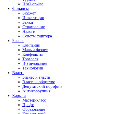
НАО on-line
Финансы
Бюджет
Инвестиции
Банки
Страхование
Налоги
Советы аудитора
Бизнес
Компании
Малый бизнес
Конфликты
Торговля
Исследования
Технологии
Власть
Бизнес и власть
Власть и общество
Депутатский портфель
Антикоррупция
Карьера
Мастер-класс
Профи
Образование
Кто есть кто?