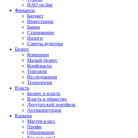
НАО on-line
Финансы
Бюджет
Инвестиции
Банки
Страхование
Налоги
Советы аудитора
Бизнес
Компании
Малый бизнес
Конфликты
Торговля
Исследования
Технологии
Власть
Бизнес и власть
Власть и общество
Депутатский портфель
Антикоррупция
Карьера
Мастер-класс
Профи
Образование
Кто есть кто?