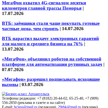
МегаФон охватил 4G-сигналом десятки
километров главной трассы Поморья
|
17.07.2026
ВТБ: заёмщики стали чаще покупать готовые
частные дома, чем строить
|
14.07.2026
ВТБ нарастил выдачу электронных гарантий
для малого и среднего бизнеса на 76%
|
13.07.2026
«МегаФон» объединил роботов на собственной
платформе для автоматизации рутинных задач
|
07.07.2026
«Мегафон» разрешил подписывать исходящие
вызовы
|
03.07.2026
Телефоны редакции: +7 (8182) 20-44-02, 65-25-40, +7 (909)
556-2850 (реклама в газете и на сайте)
E-mail:
bclass@mail.ru
(редакция),
29rbk@mail.ru
(реклама).