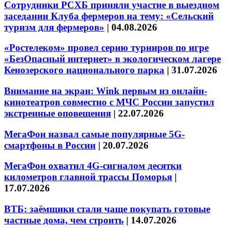
Сотрудники РСХБ приняли участие в выездном
заседании Клуба фермеров на тему: «Сельский
туризм для фермеров»
|
04.08.2026
«Ростелеком» провел серию турниров по игре
«БезОпасный интернет» в экологическом лагере
Кенозерского национального парка
|
31.07.2026
Внимание на экран: Wink первым из онлайн-
кинотеатров совместно с МЧС России запустил
экстренные оповещения
|
22.07.2026
МегаФон назвал самые популярные 5G-
смартфоны в России
|
20.07.2026
МегаФон охватил 4G-сигналом десятки
километров главной трассы Поморья
|
17.07.2026
ВТБ: заёмщики стали чаще покупать готовые
частные дома, чем строить
|
14.07.2026