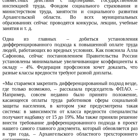
совместных действий с партнерами: Государственной
инспекцией труда, Фондом социального страхования и
министерством труда, занятости и социального развития
Архангельской области. Во всех муниципальных
образованиях сейчас проводятся конкурсы, лекции, учебные
занятия и т. д.
Одна из главных – добиться установления
дифференцированного подхода к повышенной оплате труда
людей, работающих во вредных условиях. Как пояснила Алла
Сафонова, сейчас постановлением Правительства России
установлены минимальные увеличивающие коэффициенты к
окладу – 4%. Федерация профсоюзов хочет доказать, что
разные классы вредности требуют разной доплаты.
«Мы стараемся закрепить дифференцированный подход везде,
где только возможно, – рассказала председатель ФПАО. –
Например, совсем недавно было принято положение,
касающееся оплаты труда работников сферы социальной
защиты населения, в котором уже предусмотрена такая
система: в зависимости от класса вредности специалисты
получают надбавку от 15 до 19%. Мы также приняли решение
внести требование дифференцированного подхода в проект
нашего самого главного документа, который обновляется раз
в три года, – Архангельского областного трехстороннего
соглашения».