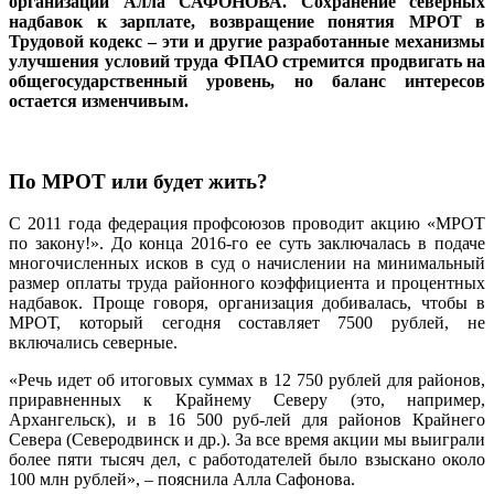
организации Алла САФОНОВА. Сохранение северных
надбавок к зарплате, возвращение понятия МРОТ в
Трудовой кодекс – эти и другие разработанные механизмы
улучшения условий труда ФПАО стремится продвигать на
общегосударственный уровень, но баланс интересов
остается изменчивым.
По МРОТ или будет жить?
С 2011 года федерация профсоюзов проводит акцию «МРОТ
по закону!». До конца 2016-го ее суть заключалась в подаче
многочисленных исков в суд о начислении на минимальный
размер оплаты труда районного коэффициента и процентных
надбавок. Проще говоря, организация добивалась, чтобы в
МРОТ, который сегодня составляет 7500 рублей, не
включались северные.
«Речь идет об итоговых суммах в 12 750 рублей для районов,
приравненных к Крайнему Северу (это, например,
Архангельск), и в 16 500 руб-лей для районов Крайнего
Севера (Северодвинск и др.). За все время акции мы выиграли
более пяти тысяч дел, с работодателей было взыскано около
100 млн рублей», – пояснила Алла Сафонова.