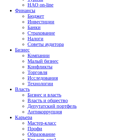
НАО on-line
Финансы
Бюджет
Инвестиции
Банки
Страхование
Налоги
Советы аудитора
Бизнес
Компании
Малый бизнес
Конфликты
Торговля
Исследования
Технологии
Власть
Бизнес и власть
Власть и общество
Депутатский портфель
Антикоррупция
Карьера
Мастер-класс
Профи
Образование
Кто есть кто?