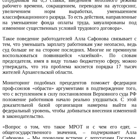
сотрудников на 0,5 ставки, введением неполного режима
рабочего времени, сокращением, переводом на аутсорсинг,
увеличением норм выработки, уменьшением
классификационного разряда. То есть действия, направленные
на уменьшение фонда оплаты труда, завуалированы под
изменение существенных условий трудового договора».
Такое поведение работодателей Алла Сафонова связывает с
тем, что уменьшать зарплату работникам уже неопасно, ведь
суд больше не на стороне последних. Многие не преминули
воспользоваться появившейся «лазейкой». По словам
председателя, имея в виду только бюджетную сферу, можно
утверждать, что эта проблема коснется порядка 17 тысяч
жителей Архангельской области.
Мониторинг подобных прецедентов поможет федерации
проф-союзов «обрасти» аргументами в подтверждение того,
что с вступлением в силу постановления Верховного суда РФ
положение работников начало реально ухудшаться. С этой
доказательной базой организация намерена выйти на
федеральный уровень, чтобы добиваться внесения изменений
в законодательство.
«Вопрос о том, что такое МРОТ и с чем его едят, –
общегосударственного значения, – подчеркивает Алла
Сафонова. – Мы проводим встречи с депутатами Госдумы,