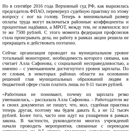
Но в сентябре 2016 года Верховный суд РФ, как выразилась
председатель ФПАО, перевернул судебную практику по этому
вопросу с ног на голову. Теперь в минимальный размер
оплаты труда могут включаться районные коэффициенты и
процентные надбавки, а МРОТ, между тем, не изменился: все
те же 7500 рублей. С этого момента федерация профсоюзов
стала проигрывать дела, но работу в рамках акции решила не
прекращать и действовать поэтапно.
Сейчас организация проводит на муниципальном уровне
тотальный мониторинг, необходимость которого связана, как
считает Алла Сафонова, с социальной несправедливостью, а
именно – с уменьшением достигнутого уровня зарплаты. По
ее словам, в некоторых районах области на основании
решений глав муниципальных образований людям в
бюджетной сфере стали платить лишь по 9-11 тысяч рублей.
«Работники не понимают, почему их зарплата резко
уменьшилась, – рассказала Алла Сафонова. – Работодатели же
в своих документах не пишут, что, мол, судебная практика
теперь другая, поэтому мы будем давать 8, а не 12 тысяч
рублей. Более того, часто они идут на ухищрения в рамках
закона. В частности, руководители многих учреждений
начали проводить мероприятия, связанные с переводом